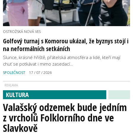
OSTROŽSKÁ NOVÁ VES
Golfový turnaj s Komorou ukázal, že byznys stojí i
na neformálních setkáních
Slunce, krásné hřiště, přátelská atmosféra a lidé, kteří mají
chuť se potkávat i mimo zasedací…
SPOLEČNOST
17 / 07 / 2026
KULTURA
Valašský odzemek bude jedním
z vrcholů Folklorního dne ve
Slavkově