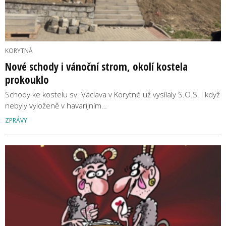
KORYTNÁ
Nové schody i vánoční strom, okolí kostela
prokouklo
Schody ke kostelu sv. Václava v Korytné už vysílaly S.O.S. I když
nebyly vyloženě v havarijním…
ZPRÁVY