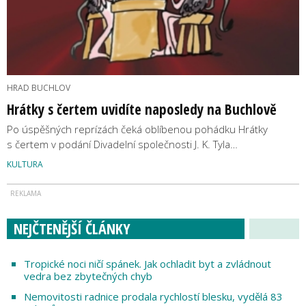
HRAD BUCHLOV
Hrátky s čertem uvidíte naposledy na Buchlově
Po úspěšných reprízách čeká oblíbenou pohádku Hrátky
s čertem v podání Divadelní společnosti J. K. Tyla…
KULTURA
NEJČTENĚJŠÍ ČLÁNKY
Tropické noci ničí spánek. Jak ochladit byt a zvládnout
vedra bez zbytečných chyb
Nemovitosti radnice prodala rychlostí blesku, vydělá 83