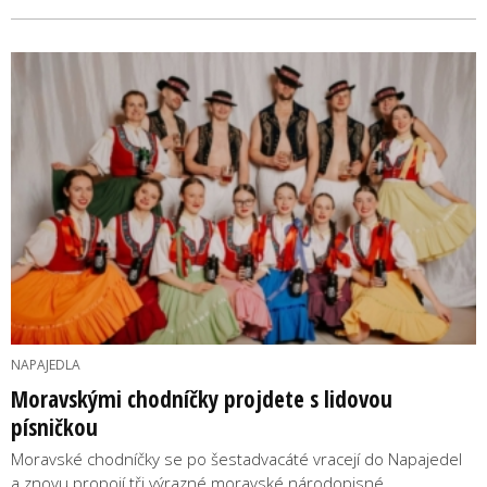
NAPAJEDLA
Moravskými chodníčky projdete s lidovou
písničkou
Moravské chodníčky se po šestadvacáté vracejí do Napajedel
a znovu propojí tři výrazné moravské národopisné…