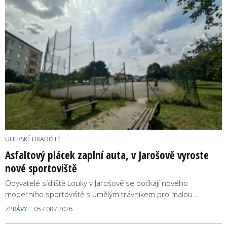
UHERSKÉ HRADIŠTĚ
Asfaltový plácek zaplní auta, v Jarošově vyroste
nové sportoviště
Obyvatelé sídliště Louky v Jarošově se dočkají nového
moderního sportoviště s umělým trávníkem pro malou…
ZPRÁVY
05 / 08 / 2026