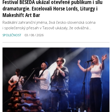
Festival BESEDA ukázal otevřené publikum i sílu
dramaturgie. Excelovali Horse Lords, Liturgy i
Makeshift Art Bar
Radikální zahraniční jména, živá česko-slovenská scéna
i společenský přesah v Tasově ukázaly, že odvážná…
SPOLEČNOST
03 / 08 / 2026