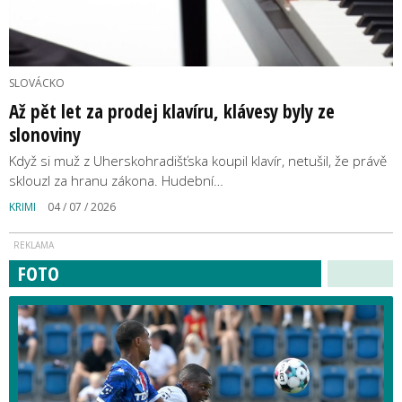
SLOVÁCKO
Až pět let za prodej klavíru, klávesy byly ze
slonoviny
Když si muž z Uherskohradišťska koupil klavír, netušil, že právě
sklouzl za hranu zákona. Hudební…
KRIMI
04 / 07 / 2026
FOTO