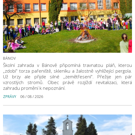
BÁNOV
Školní zahrada v Bánově připomíná travnatou pláň, kterou
„zdobí“ torza pařeniště, skleníku a žalostně vyhlížející pergola.
Už brzy ale přijde silné „zemětřesení“. Přežije jen pár
vzrostlých stromů. Obec právě rozjíždí revitalizaci, která
zahradu promění k nepoznání.
ZPRÁVY
06 / 08 / 2026