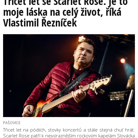
Třicet let se Scarlet Rose. Je to
moje láska na celý život, říká
Vlastimil Řezníček
PAŠOVICE
Třicet let na pódiích, stovky koncertů a stále stejná chuť hrát.
Scarlet Rose patří k nejvýraznějším rockovým kapelám Slovácka