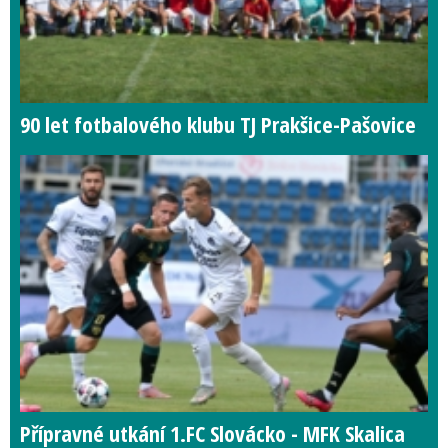
90 let fotbalového klubu TJ Prakšice-Pašovice
Přípravné utkání 1.FC Slovácko - MFK Skalica