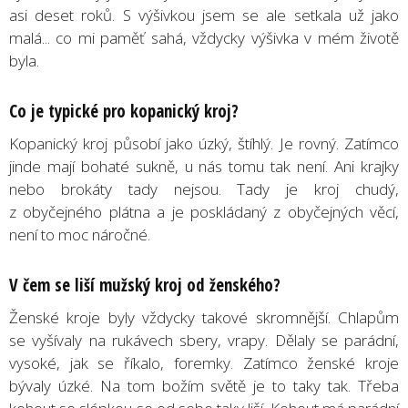
asi deset roků. S výšivkou jsem se ale setkala už jako
malá... co mi paměť sahá, vždycky výšivka v mém životě
byla.
Co je typické pro kopanický kroj?
Kopanický kroj působí jako úzký, štíhlý. Je rovný. Zatímco
jinde mají bohaté sukně, u nás tomu tak není. Ani krajky
nebo brokáty tady nejsou. Tady je kroj chudý,
z obyčejného plátna a je poskládaný z obyčejných věcí,
není to moc náročné.
V čem se liší mužský kroj od ženského?
Ženské kroje byly vždycky takové skromnější. Chlapům
se vyšívaly na rukávech sbery, vrapy. Dělaly se parádní,
vysoké, jak se říkalo, foremky. Zatímco ženské kroje
bývaly úzké. Na tom božím světě je to taky tak. Třeba