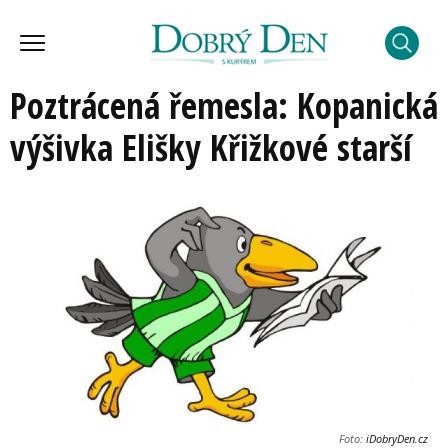
Poztrácená řemesla: Kopanická
výšivka Elišky Křižkové starší
Foto:
iDobryDen.cz