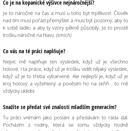
Co je na kopanické výšivce nejnáročnější?
Je to náročné na čas a musí u toho být trpělivost. Člověk
nad tím musí pořád přemýšlet a musí být pozorný, aby to
k sobě ladilo a aby ty vzory pěkně působily. Je to prostě
trošku náročné na hlavu.
(smích)
Co vás na té práci naplňuje?
Nejvíc mě naplňuje ten výsledek, když už je všechno
hotové. I ta práce, když už je trošku vidět nějaký výsledek,
když už je to třeba vybarvené. Ale nejlepší je, když už je
kroj hotový a vyžehlený a pověsím ho na skříň… to mě
vždycky uklidní.
Snažíte se předat své znalosti mladším generacím?
Tu práci vnímám jako poslání a předávám to ráda dál.
Pocházím z rodiny, která se tomu vždycky hodně