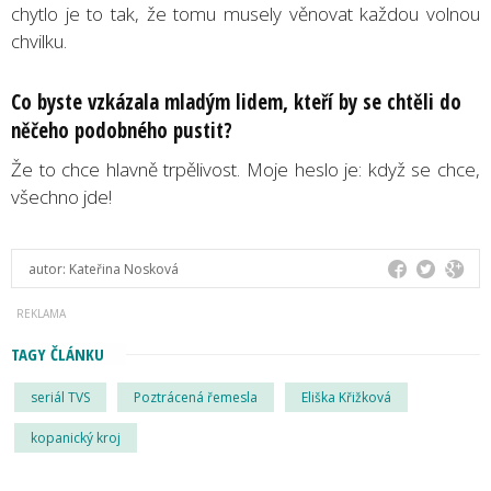
chytlo je to tak, že tomu musely věnovat každou volnou
chvilku.
Co byste vzkázala mladým lidem, kteří by se chtěli do
něčeho podobného pustit?
Že to chce hlavně trpělivost. Moje heslo je: když se chce,
všechno jde!
autor:
Kateřina Nosková
TAGY ČLÁNKU
seriál TVS
Poztrácená řemesla
Eliška Křižková
kopanický kroj