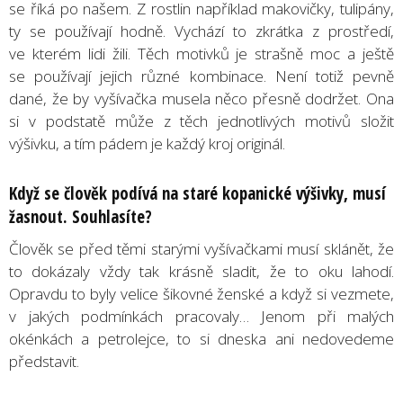
se říká po našem. Z rostlin například makovičky, tulipány,
ty se používají hodně. Vychází to zkrátka z prostředí,
ve kterém lidi žili. Těch motivků je strašně moc a ještě
se používají jejich různé kombinace. Není totiž pevně
dané, že by vyšívačka musela něco přesně dodržet. Ona
si v podstatě může z těch jednotlivých motivů složit
výšivku, a tím pádem je každý kroj originál.
Když se člověk podívá na staré kopanické výšivky, musí
žasnout. Souhlasíte?
Člověk se před těmi starými vyšívačkami musí sklánět, že
to dokázaly vždy tak krásně sladit, že to oku lahodí.
Opravdu to byly velice šikovné ženské a když si vezmete,
v jakých podmínkách pracovaly… Jenom při malých
okénkách a petrolejce, to si dneska ani nedovedeme
představit.