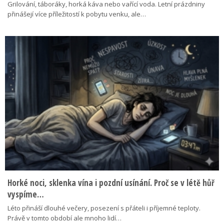
Grilování, táboráky, horká káva nebo vařící voda. Letní prázdniny
přinášejí více příležitostí k pobytu venku, ale…
Horké noci, sklenka vína i pozdní usínání. Proč se v létě hůř
vyspíme…
Léto přináší dlouhé večery, posezení s přáteli i příjemné teploty.
Právě v tomto období ale mnoho lidí…