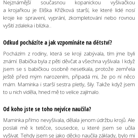
Nejznámější současnou kopanickou vyšívačkou
a krojařkou je Eliška Křižková starší, ke které lidé nosí
kroje ke spravení, vyprání, zkompletování nebo rovnou
vyšití zdaleka i blízka...
Odkud pocházíte a jak vzpomínáte na dětství?
Pocházím z rodiny, která se kroji zabývala, tím jme byli
známí. Babička byla z pěti děvčat a všechna vyšívala. I když
jsem se s babičkou osobně nesetkala, protože zemřela
ještě před mým narozením, připadá mi, že po ní něco
mám. Maminka i starší sestra pletly, šily. Takže když jsem
to u nich viděla, hned mě to velice zajímalo.
Od koho jste se toho nejvíce naučila?
Maminka přímo nevyšívala, dělala jenom údržbu krojů. Ale
poslali mě k tetičce, sousedce, u které jsem se učila
vyšívat. Tehdy jsem se jako děcko naučila základy, bylo mi