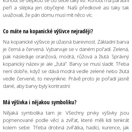
kohout se slépkou se od sebe taky liší. Kohout má parádní
peří a slépka jen obyčejné. Naši předkové asi taky tak
uvažovali, že pán domu musí mít něco víc.
Co máte na kopanické výšivce nejraději?
Na kopanické výšivce je úžasná barevnost. Základní barva
je černá a červená. Vybarvuje se v daném pořadí. Zelená,
pak následuje oranžová, modrá, růžová a žlutá. Správný
kopanický název je ale „žutá“. Barvy se musí sladit. Třeba
není dobře, když se dává modrá vedle zelené nebo žlutá
vedle červené, to nevynikne. Právě proto je pořadí jasně
dané, aby barvy byly kontrastní.
Má výšivka i nějakou symboliku?
Nějaká symbolika tam je. Všechny prvky výšivky jsou
pojmenované podle věcí a zvířat, které měli lidi tenkrát
kolem sebe. Třeba drobná zvířátka, hadíci, kurence, jak