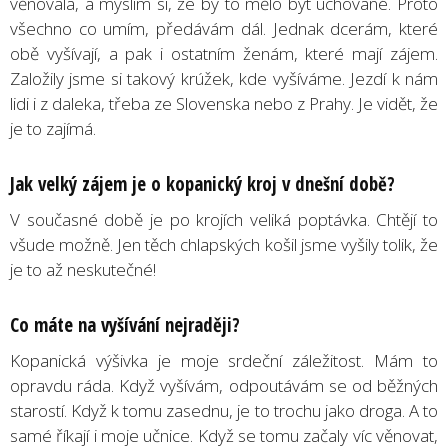
věnovala, a myslím si, že by to mělo být uchované. Proto
všechno co umím, předávám dál. Jednak dcerám, které
obě vyšívají, a pak i ostatním ženám, které mají zájem.
Založily jsme si takový krúžek, kde vyšíváme. Jezdí k nám
lidi i z daleka, třeba ze Slovenska nebo z Prahy. Je vidět, že
je to zajímá.
Jak velký zájem je o kopanický kroj v dnešní době?
V současné době je po krojích veliká poptávka. Chtějí to
všude možně. Jen těch chlapských košil jsme vyšily tolik, že
je to až neskutečné!
Co máte na vyšívání nejraději?
Kopanická výšivka je moje srdeční záležitost. Mám to
opravdu ráda. Když vyšívám, odpoutávám se od běžných
starostí. Když k tomu zasednu, je to trochu jako droga. A to
samé říkají i moje učnice. Když se tomu začaly víc věnovat,