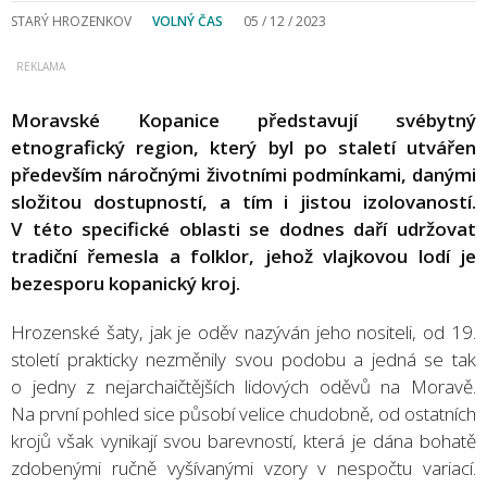
STARÝ HROZENKOV
VOLNÝ ČAS
05 / 12 / 2023
Moravské Kopanice představují svébytný
etnografický region, který byl po staletí utvářen
především náročnými životními podmínkami, danými
složitou dostupností, a tím i jistou izolovaností.
V této specifické oblasti se dodnes daří udržovat
tradiční řemesla a folklor, jehož vlajkovou lodí je
bezesporu kopanický kroj.
Hrozenské šaty, jak je oděv nazýván jeho nositeli, od 19.
století prakticky nezměnily svou podobu a jedná se tak
o jedny z nejarchaičtějších lidových oděvů na Moravě.
Na první pohled sice působí velice chudobně, od ostatních
krojů však vynikají svou barevností, která je dána bohatě
zdobenými ručně vyšívanými vzory v nespočtu variací.