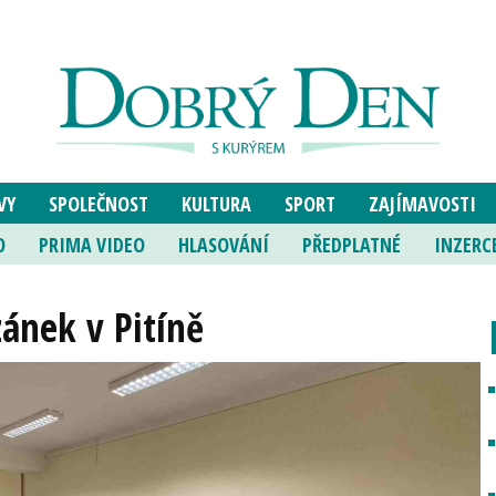
VY
SPOLEČNOST
KULTURA
SPORT
ZAJÍMAVOSTI
O
PRIMA VIDEO
HLASOVÁNÍ
PŘEDPLATNÉ
INZERC
ánek v Pitíně