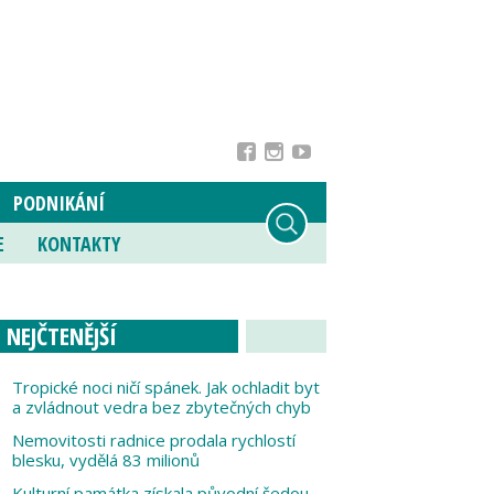
PODNIKÁNÍ
E
KONTAKTY
NEJČTENĚJŠÍ
Tropické noci ničí spánek. Jak ochladit byt
a zvládnout vedra bez zbytečných chyb
Nemovitosti radnice prodala rychlostí
blesku, vydělá 83 milionů
Kulturní památka získala původní šedou