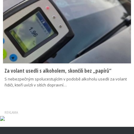
Za volant usedli s alkoholem, skončili bez „papírů“
S nebezpečným spolucestujícím v podobě alkoholu usedli za volant
řidiči, kteří uvízli v sítích dopravní…