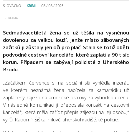
SLOVÁCKO
KRIMI
08 / 08 / 2025
Sedmadvacetiletá žena se už těšila na vysněnou
dovolenou za velkou louží, jenže místo slibovaných
zážitků jí zůstaly jen oči pro pláč. Stala se totiž obětí
podvodné cestovní kanceláře, které zaplatila 90 tisíc
korun. Případem se zabývají policisté z Uherského
Brodu.
„Začátkem července si na sociální síti vyhlédla inzerát,
ve kterém neznámá žena nabízela za kamarádku už
zaplacený zájezd na americké ostrovy za výhodnou cenu.
V následné komunikaci jí přeposlala kontakt na cestovní
kancelář, která měla zařídit přepis zájezdu na její osobu,“
vylíčil Radomír Šiška, mluvčí uherskohradišťské policie.