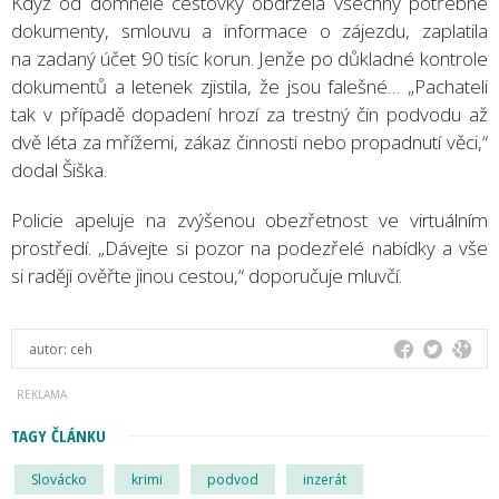
Když od domnělé cestovky obdržela všechny potřebné
dokumenty, smlouvu a informace o zájezdu, zaplatila
na zadaný účet 90 tisíc korun. Jenže po důkladné kontrole
dokumentů a letenek zjistila, že jsou falešné… „Pachateli
tak v případě dopadení hrozí za trestný čin podvodu až
dvě léta za mřížemi, zákaz činnosti nebo propadnutí věci,“
dodal Šiška.
Policie apeluje na zvýšenou obezřetnost ve virtuálním
prostředí. „Dávejte si pozor na podezřelé nabídky a vše
si raději ověřte jinou cestou,“ doporučuje mluvčí.
autor:
ceh
TAGY ČLÁNKU
Slovácko
krimi
podvod
inzerát