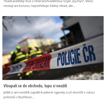
Třiadvacetiletý muž z Uherskohradišťska rozjel „byznys“, který
nestojí ani korunu, nepotřebuje žádný sklad, ale…
Vloupali se do obchodu, lupu si neužili
Ještě si ani nestihli zapálit kradené cigarety a už skončili v rukou
policistů z Buchlovic.…