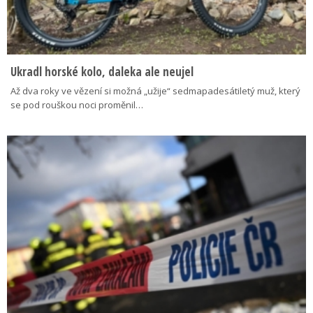
Ukradl horské kolo, daleka ale neujel
Až dva roky ve vězení si možná „užije“ sedmapadesátiletý muž, který
se pod rouškou noci proměnil…