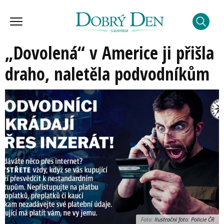
„Dovolená“ v Americe ji přišla
draho, naletěla podvodníkům
Foto:
Ilustrační foto: Policie ČR