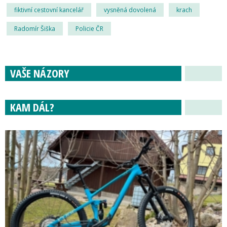
fiktivní cestovní kancelář
vysněná dovolená
krach
Radomír Šiška
Policie ČR
VAŠE NÁZORY
KAM DÁL?