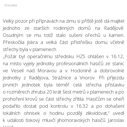
Velký pozor při přípravách na zimu si příště jistě dá majitel
jednoho ze starších rodinných domů na Radějově.
Osudným se mu totiž stalo sušení ořechů u kamen.
Přeskočila jiskra a velká část přístřešku domu včetně
střechy byla v plamenech.
„Požár byl operačnímu středisku HZS ohlášen v 16.12,
na místo vyjely jednotky profesionálních hasičů ze stanic
ve Veselí nad Moravou a v Hodoníně a dobrovolné
jednotky z Radějova, Strážnice a Vnorov. Při příjezdu
prvních jednotek byla téměř celá střecha přístavku
o rozměrech zhruba 20 krát šest metrů v plamenech a po
prohoření krovů se část střechy zřítila. Hasičům se oheň
podařilo dostat pod kontrolu v 16.32 a po dohašení
lokálních ohnisek o hodinu později zlikvidovat,“ uvedl
k události tiskový mluvčí jihomoravských hasičů Jaroslav