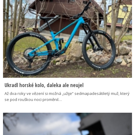
Ukradl horské kolo, daleka ale neujel
Až dva roky ve vězení si možná „užije“ sedmapadesátiletý muž, který
se pod rouškou noci proměnil…