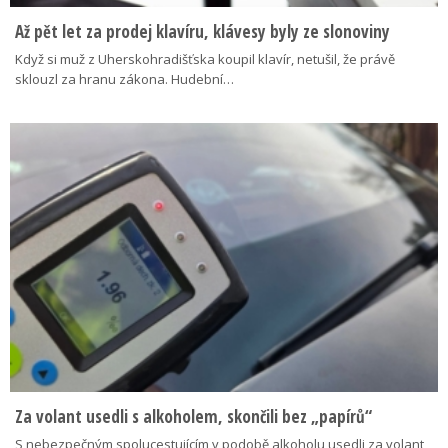
Až pět let za prodej klavíru, klávesy byly ze slonoviny
Když si muž z Uherskohradišťska koupil klavír, netušil, že právě
sklouzl za hranu zákona. Hudební…
Za volant usedli s alkoholem, skončili bez „papírů“
S nebezpečným spolucestujícím v podobě alkoholu usedli za volant