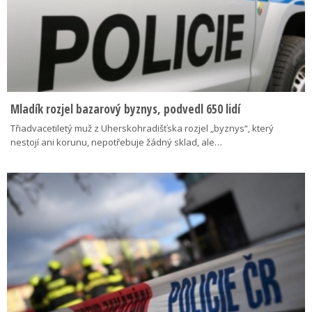
Mladík rozjel bazarový byznys, podvedl 650 lidí
Třiadvacetiletý muž z Uherskohradišťska rozjel „byznys“, který
nestojí ani korunu, nepotřebuje žádný sklad, ale…