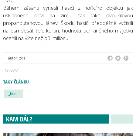
Haid.
Během zásahu vynesli hasiči z hořícího objektu jak
uskladněné dříví na zimu, tak také dvoukilovou
propanbutanovou láhev. Škodu hasiči předběžně vyčíslili
na osmdesát tisíc korun, hodnotu uchráněného majetku
ocenili na více než půl milionu.
autor:
zde
TAGY ČLÁNKU
_krimi
KAM DÁL?