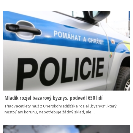
Mladík rozjel bazarový byznys, podvedl 650 lidí
Třiadvacetiletý muž z Uherskohradišťska rozjel „byznys“, který
nestojí ani korunu, nepotřebuje žádný sklad, ale…