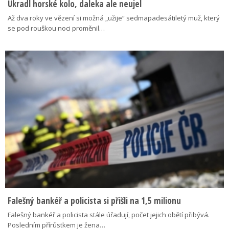
Ukradl horské kolo, daleka ale neujel
Až dva roky ve vězení si možná „užije“ sedmapadesátiletý muž, který
se pod rouškou noci proměnil…
Falešný bankéř a policista si přišli na 1,5 milionu
Falešný bankéř a policista stále úřadují, počet jejich obětí přibývá.
Posledním přírůstkem je žena…