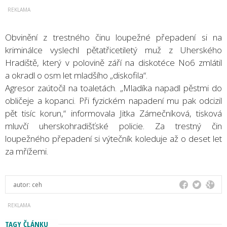
Obvinění z trestného činu loupežné přepadení si na
kriminálce vyslechl pětatřicetiletý muž z Uherského
Hradiště, který v polovině září na diskotéce No6 zmlátil
a okradl o osm let mladšího „diskofila“.
Agresor zaútočil na toaletách. „Mladíka napadl pěstmi do
obličeje a kopanci. Při fyzickém napadení mu pak odcizil
pět tisíc korun,“ informovala Jitka Zámečníková, tisková
mluvčí uherskohradišťské policie. Za trestný čin
loupežného přepadení si výtečník koleduje až o deset let
za mřížemi.
autor:
ceh
TAGY ČLÁNKU