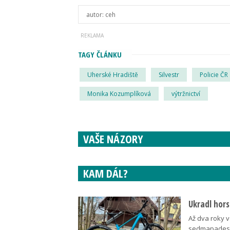
autor:
ceh
TAGY ČLÁNKU
Uherské Hradiště
Silvestr
Policie ČR
Monika Kozumplíková
výtržnictví
VAŠE NÁZORY
KAM DÁL?
Ukradl hors
Až dva roky v
sedmapadesát