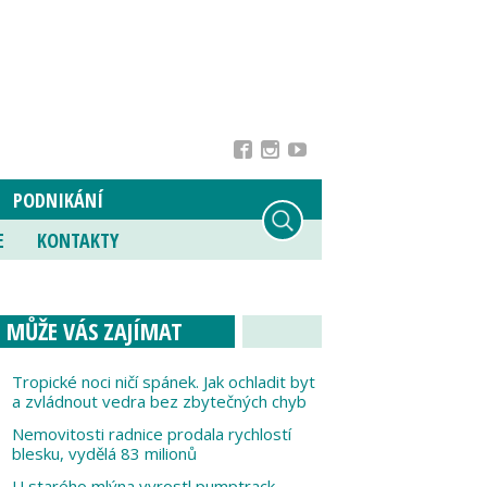
PODNIKÁNÍ
E
KONTAKTY
MŮŽE VÁS ZAJÍMAT
Tropické noci ničí spánek. Jak ochladit byt
a zvládnout vedra bez zbytečných chyb
Nemovitosti radnice prodala rychlostí
blesku, vydělá 83 milionů
U starého mlýna vyrostl pumptrack,