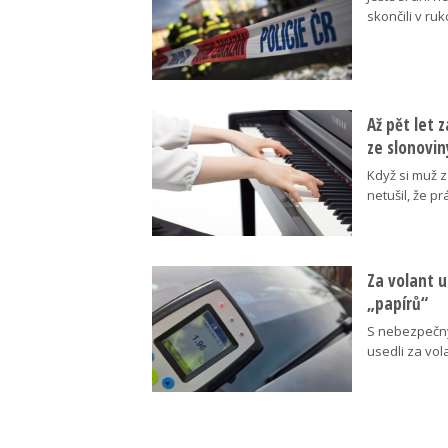
skončili v ruk
Až pět let 
ze slonovin
Když si muž z
netušil, že 
Za volant u
„papírů“
S nebezpečný
usedli za vola