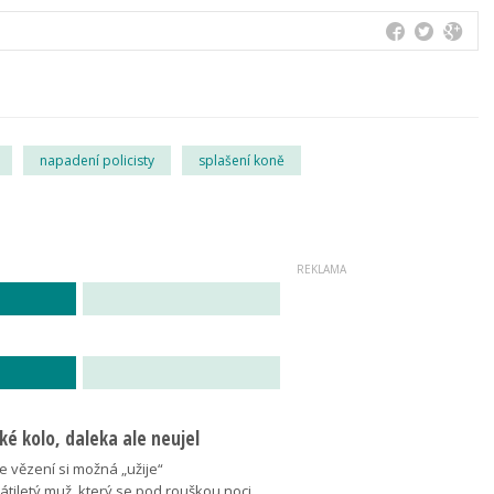
napadení policisty
splašení koně
ké kolo, daleka ale neujel
e vězení si možná „užije“
iletý muž, který se pod rouškou noci