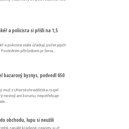
éř a policista si přišli na 1,5
 a policista stále úřadují, počet jejich
á. Posledním přírůstkem je žena…
el bazarový byznys, podvedl 650
tý muž z Uherskohradišťska rozjel
rý nestojí ani korunu, nepotřebuje
 ale…
 do obchodu, lupu si neužili
estihli zapálit kradené cigarety a už