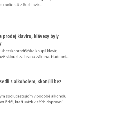
ou policistů z Buchlovic.…
za prodej klavíru, klávesy byly
y
 Uherskohradišťska koupil klavír,
právě sklouzl za hranu zákona. Hudební…
sedli s alkoholem, skončili bez
m spolucestujícím v podobě alkoholu
nt řidiči, kteří uvízli v sítích dopravní…