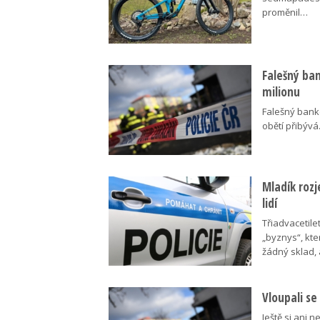
proměnil…
Falešný bank
milionu
Falešný bankéř
obětí přibýv
Mladík rozj
lidí
Třiadvacetile
„byznys“, kte
žádný sklad,
Vloupali se
Ještě si ani n