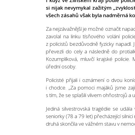
I když ve Zlínském kraji podle polic
si nijak nevymykal zažitým „zvyklo
všech zásahů však byla nadměrná k
Za nejzávažnější je možné označit napade
zavolal na linku tísňového volání polici
z policistů bezdůvodně fyzicky napadl. Je
převezli do cely a následně do protial
Kozumplíková, mluvčí krajské policie. 
úřední osoby.
Policisté přijali i oznámení o dvou koní
i chodce. „Za pomoci majáků jsme zajis
s tím, že se splašili vlivem ohňostrojů a 
Jediná silvestrovská tragédie se udála
seniorky (78 a 79 let) přecházející siln
druhá skončila ve vážném stavu v nemoc