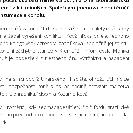
ie počet událostí mírně vzrostl, na Uherskohradišťsku
stem“ z let minulých. Společným jmenovatelem téměř
onzumace alkoholu.
ní mužů zákona. Na triku jej má šestatřicetiletý muž, který
e a žádal vyřešení konfliktu. „Když hlídka přijela, jednoho
ho kolega však agresora zpacifikoval, společně jej zajistili,
koholní záchytné stanice v Kroměříži,“ informovala Monika
Muž je podezřelý z trestného činu výtržnictví a napadení
ch na silnici poblíž Uherského Hradiště, ohrožujících řidiče
tili bezpečnost, koně si asi po hodině převzala majitelka
utekli z ohradníku,“ doplnila Kozumplíková.
 v Kroměříži, kdy sedmapadesátiletý řidič fordu srazil dvě
ici mimo přechod pro chodce. Starší z nich zraněním podlehla,
nici.