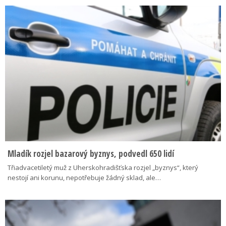
Mladík rozjel bazarový byznys, podvedl 650 lidí
Třiadvacetiletý muž z Uherskohradišťska rozjel „byznys“, který
nestojí ani korunu, nepotřebuje žádný sklad, ale…