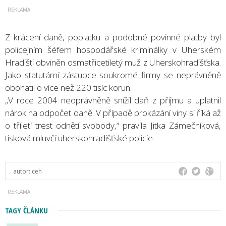
Z krácení daně, poplatku a podobné povinné platby byl
policejním šéfem hospodářské kriminálky v Uherském
Hradišti obviněn osmatřicetiletý muž z Uherskohradišťska.
Jako statutární zástupce soukromé firmy se neprávněně
obohatil o více než 220 tisíc korun.
„V roce 2004 neoprávněně snížil daň z příjmu a uplatnil
nárok na odpočet daně. V případě prokázání viny si říká až
o tříletí trest odnětí svobody,“ pravila Jitka Zámečníková,
tisková mluvčí uherskohradišťské policie.
autor:
ceh
TAGY ČLÁNKU