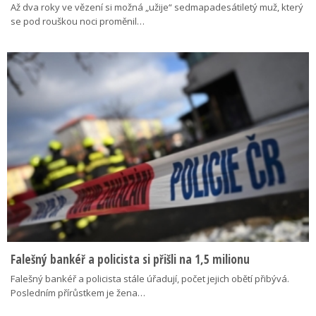
Až dva roky ve vězení si možná „užije“ sedmapadesátiletý muž, který
se pod rouškou noci proměnil…
Falešný bankéř a policista si přišli na 1,5 milionu
Falešný bankéř a policista stále úřadují, počet jejich obětí přibývá.
Posledním přírůstkem je žena…