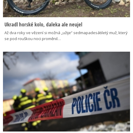
Ukradl horské kolo, daleka ale neujel
Až dva roky ve vězení si možná „užije“ sedmapadesátiletý muž, který
se pod rouškou noci proměnil…