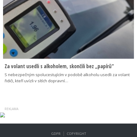
Za volant usedli s alkoholem, skončili bez „papírů“
S nebezpečným spolucestujícím v podobě alkoholu usedli za volant
řidiči, kteří uvízli v sítích dopravní…
|
GDPR
COPYRIGHT