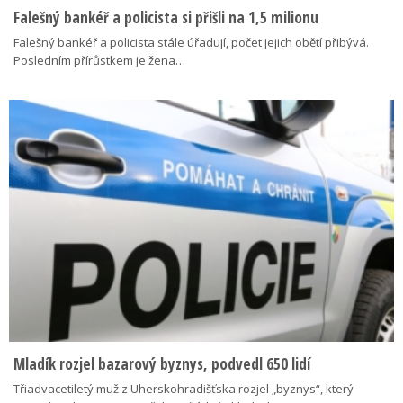
Falešný bankéř a policista si přišli na 1,5 milionu
Falešný bankéř a policista stále úřadují, počet jejich obětí přibývá.
Posledním přírůstkem je žena…
Mladík rozjel bazarový byznys, podvedl 650 lidí
Třiadvacetiletý muž z Uherskohradišťska rozjel „byznys“, který