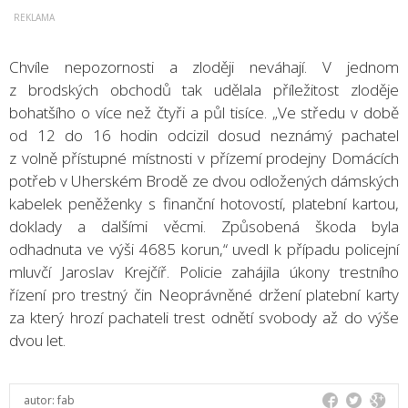
Chvíle nepozornosti a zloději neváhají. V jednom
z brodských obchodů tak udělala příležitost zloděje
bohatšího o více než čtyři a půl tisíce. „Ve středu v době
od 12 do 16 hodin odcizil dosud neznámý pachatel
z volně přístupné místnosti v přízemí prodejny Domácích
potřeb v Uherském Brodě ze dvou odložených dámských
kabelek peněženky s finanční hotovostí, platební kartou,
doklady a dalšími věcmi. Způsobená škoda byla
odhadnuta ve výši 4685 korun,“ uvedl k případu policejní
mluvčí Jaroslav Krejčíř. Policie zahájila úkony trestního
řízení pro trestný čin Neoprávněné držení platební karty
za který hrozí pachateli trest odnětí svobody až do výše
dvou let.
autor:
fab