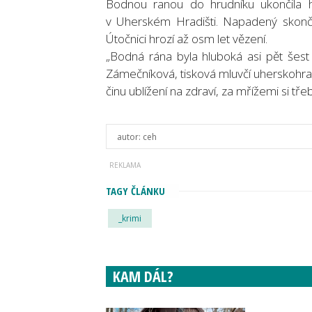
Bodnou ranou do hrudníku ukončila h
v Uherském Hradišti. Napadený skončil
Útočnici hrozí až osm let vězení.
„Bodná rána byla hluboká asi pět šest 
Zámečníková, tisková mluvčí uherskohradi
činu ublížení na zdraví, za mřížemi si tře
autor:
ceh
TAGY ČLÁNKU
_krimi
KAM DÁL?