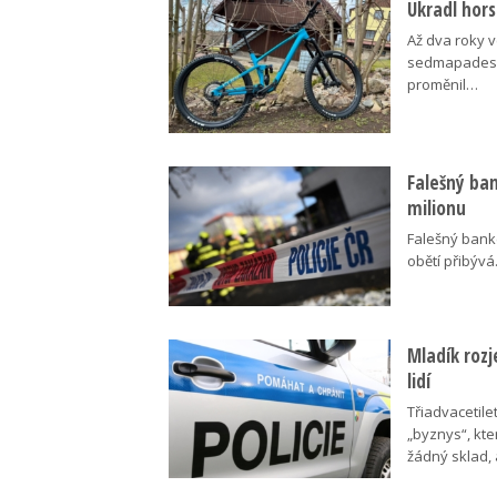
Ukradl hors
Až dva roky v
sedmapadesát
proměnil…
Falešný bank
milionu
Falešný bankéř
obětí přibýv
Mladík rozj
lidí
Třiadvacetile
„byznys“, kte
žádný sklad,