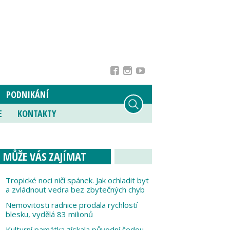
PODNIKÁNÍ
E
KONTAKTY
MŮŽE VÁS ZAJÍMAT
Tropické noci ničí spánek. Jak ochladit byt
a zvládnout vedra bez zbytečných chyb
Nemovitosti radnice prodala rychlostí
blesku, vydělá 83 milionů
Kulturní památka získala původní šedou