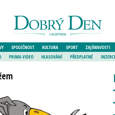
VY
SPOLEČNOST
KULTURA
SPORT
ZAJÍMAVOSTI
O
PRIMA VIDEO
HLASOVÁNÍ
PŘEDPLATNÉ
INZERC
ožem