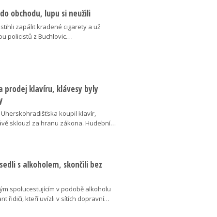
 do obchodu, lupu si neužili
estihli zapálit kradené cigarety a už
ou policistů z Buchlovic.…
za prodej klavíru, klávesy byly
y
 Uherskohradišťska koupil klavír,
právě sklouzl za hranu zákona. Hudební…
sedli s alkoholem, skončili bez
m spolucestujícím v podobě alkoholu
nt řidiči, kteří uvízli v sítích dopravní…