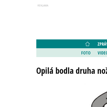
ZPRÁ
FOTO
VIDE
Opilá bodla druha n