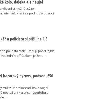
ké kolo, daleka ale neujel
e vězení si možná „užije“
iletý muž, který se pod rouškou noci
éř a policista si přišli na 1,5
 a policista stále úřadují, počet jejich
á. Posledním přírůstkem je žena…
el bazarový byznys, podvedl 650
tý muž z Uherskohradišťska rozjel
rý nestojí ani korunu, nepotřebuje
 ale…