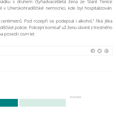
ádku s druhem čtyřiadvacetiletá žena ze Staré Tenice
 v Uherskohradišťské nemocnici, kde byl hospitalizován.
centimetrů. Pod rozepři se podepsal i alkohol,“ říká Jitka
šťské policie. Policejní komisař už ženu obvinil z trestného
ba posedí i osm let.