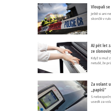
Vloupali se
Ještě si ani n
skončili v ruk
Až pět let 
ze slonovin
Když si muž z
netušil, že 
Za volant u
„papírů“
S nebezpečný
usedli za vola