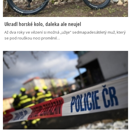
Ukradl horské kolo, daleka ale neujel
Až dva roky ve vězení si možná „užije“ sedmapadesátiletý muž, který
se pod rouškou noci proměnil…