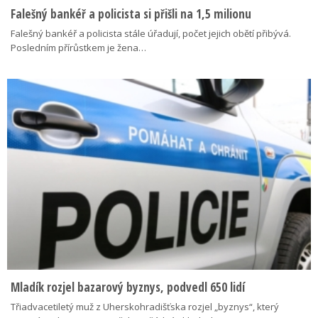
Falešný bankéř a policista si přišli na 1,5 milionu
Falešný bankéř a policista stále úřadují, počet jejich obětí přibývá.
Posledním přírůstkem je žena…
Mladík rozjel bazarový byznys, podvedl 650 lidí
Třiadvacetiletý muž z Uherskohradišťska rozjel „byznys“, který