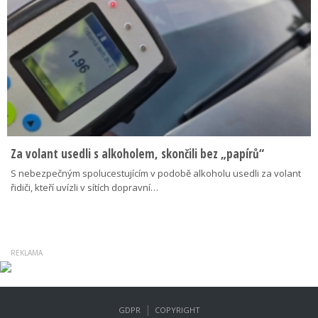
Za volant usedli s alkoholem, skončili bez „papírů“
S nebezpečným spolucestujícím v podobě alkoholu usedli za volant
řidiči, kteří uvízli v sítích dopravní…
|
GDPR
COPYRIGHT