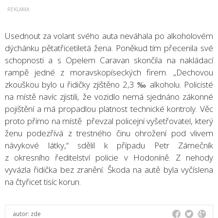
Usednout za volant svého auta neváhala po alkoholovém
dýchánku pětatřicetiletá žena. Poněkud tím přecenila své
schopnosti a s Opelem Caravan skončila na nakládací
rampě jedné z moravskopíseckých firem. „Dechovou
zkouškou bylo u řidičky zjištěno 2,3 ‰ alkoholu. Policisté
na místě navíc zjistili, že vozidlo nemá sjednáno zákonné
pojištění a má propadlou platnost technické kontroly. Věc
proto přímo na místě převzal policejní vyšetřovatel, který
ženu podezřívá z trestného činu ohrožení pod vlivem
návykové látky,“ sdělil k případu Petr Zámečník
z okresního ředitelství policie v Hodoníně. Z nehody
vyvázla řidička bez zranění. Škoda na autě byla vyčíslena
na čtyřicet tisíc korun.
autor:
zde