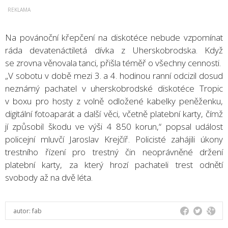
Na povánoční křepčení na diskotéce nebude vzpomínat
ráda devatenáctiletá dívka z Uherskobrodska. Když
se zrovna věnovala tanci, přišla téměř o všechny cennosti.
„V sobotu v době mezi 3. a 4. hodinou ranní odcizil dosud
neznámý pachatel v uherskobrodské diskotéce Tropic
v boxu pro hosty z volně odložené kabelky peněženku,
digitální fotoaparát a další věci, včetně platební karty, čímž
jí způsobil škodu ve výši 4 850 korun,“ popsal událost
policejní mluvčí Jaroslav Krejčíř. Policisté zahájili úkony
trestního řízení pro trestný čin neoprávněné držení
platební karty, za který hrozí pachateli trest odnětí
svobody až na dvě léta.
autor:
fab