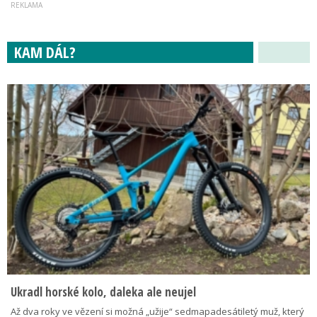
KAM DÁL?
Ukradl horské kolo, daleka ale neujel
Až dva roky ve vězení si možná „užije“ sedmapadesátiletý muž, který