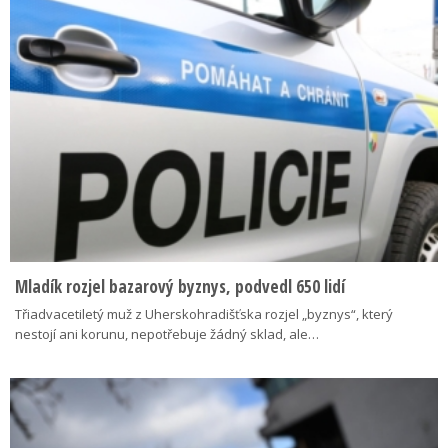
Mladík rozjel bazarový byznys, podvedl 650 lidí
Třiadvacetiletý muž z Uherskohradišťska rozjel „byznys“, který
nestojí ani korunu, nepotřebuje žádný sklad, ale…