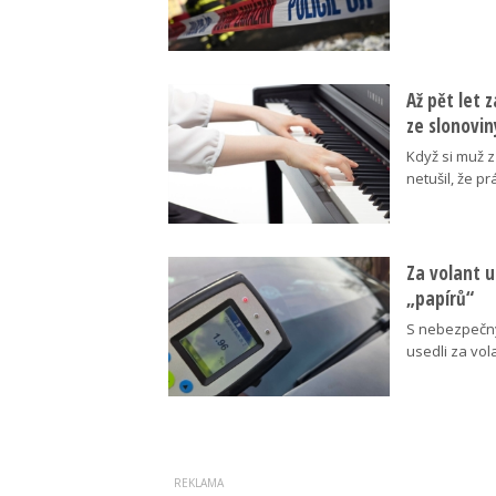
Až pět let 
ze slonovin
Když si muž z
netušil, že 
Za volant u
„papírů“
S nebezpečný
usedli za vola