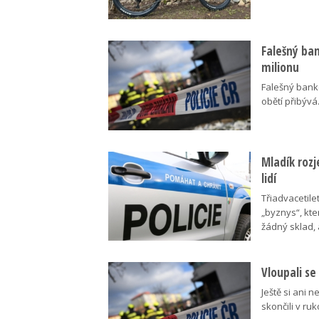
Falešný bank
milionu
Falešný bankéř
obětí přibýv
Mladík rozj
lidí
Třiadvacetile
„byznys“, kte
žádný sklad,
Vloupali se
Ještě si ani n
skončili v ruk