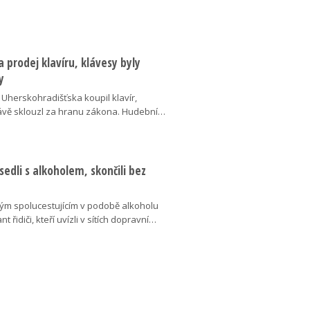
za prodej klavíru, klávesy byly
y
 Uherskohradišťska koupil klavír,
právě sklouzl za hranu zákona. Hudební…
sedli s alkoholem, skončili bez
m spolucestujícím v podobě alkoholu
nt řidiči, kteří uvízli v sítích dopravní…