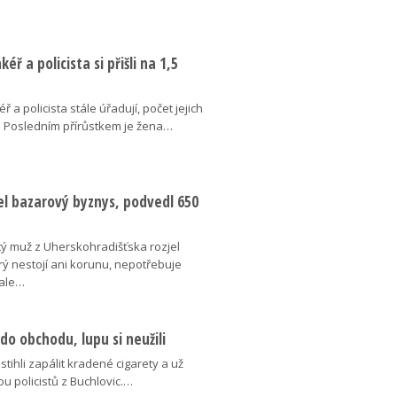
éř a policista si přišli na 1,5
 a policista stále úřadují, počet jejich
á. Posledním přírůstkem je žena…
el bazarový byznys, podvedl 650
tý muž z Uherskohradišťska rozjel
rý nestojí ani korunu, nepotřebuje
 ale…
 do obchodu, lupu si neužili
estihli zapálit kradené cigarety a už
ou policistů z Buchlovic.…