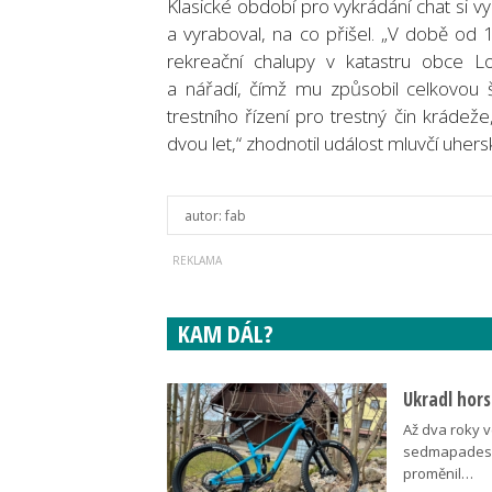
Klasické období pro vykrádání chat si 
a vyraboval, na co přišel. „V době od
rekreační chalupy v katastru obce Lop
a nářadí, čímž mu způsobil celkovou 
trestního řízení pro trestný čin krádež
dvou let,“ zhodnotil událost mluvčí uhersk
autor:
fab
KAM DÁL?
Ukradl hors
Až dva roky v
sedmapadesát
proměnil…