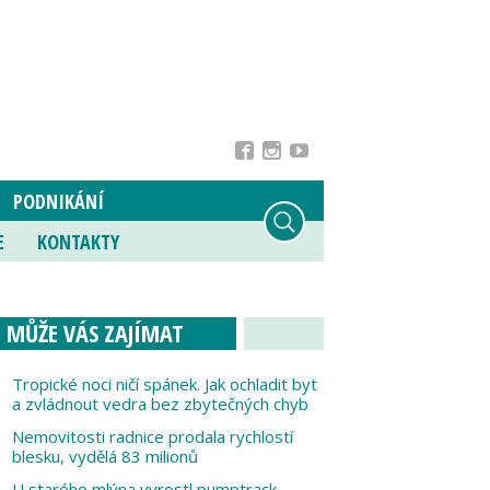
PODNIKÁNÍ
E
KONTAKTY
MŮŽE VÁS ZAJÍMAT
Tropické noci ničí spánek. Jak ochladit byt
a zvládnout vedra bez zbytečných chyb
Nemovitosti radnice prodala rychlostí
blesku, vydělá 83 milionů
U starého mlýna vyrostl pumptrack,