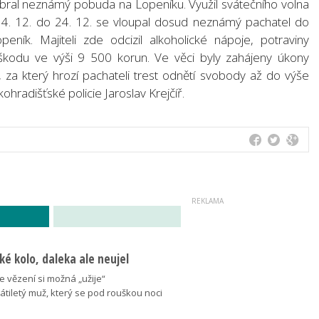
vybral neznámý pobuda na Lopeníku. Využil svátečního volna
 14. 12. do 24. 12. se vloupal dosud neznámý pachatel do
eník. Majiteli zde odcizil alkoholické nápoje, potraviny
škodu ve výši 9 500 korun. Ve věci byly zahájeny úkony
e, za který hrozí pachateli trest odnětí svobody až do výše
ohradišťské policie Jaroslav Krejčíř.
ké kolo, daleka ale neujel
e vězení si možná „užije“
iletý muž, který se pod rouškou noci