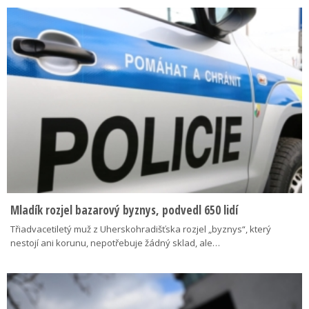
Mladík rozjel bazarový byznys, podvedl 650 lidí
Třiadvacetiletý muž z Uherskohradišťska rozjel „byznys“, který
nestojí ani korunu, nepotřebuje žádný sklad, ale…