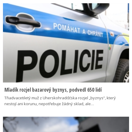
Mladík rozjel bazarový byznys, podvedl 650 lidí
Třiadvacetiletý muž z Uherskohradišťska rozjel „byznys“, který
nestojí ani korunu, nepotřebuje žádný sklad, ale…