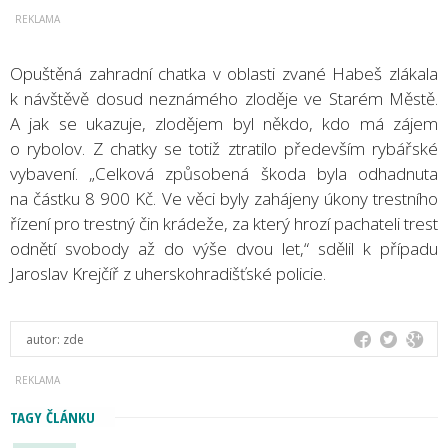
Opuštěná zahradní chatka v oblasti zvané Habeš zlákala
k návštěvě dosud neznámého zloděje ve Starém Městě.
A jak se ukazuje, zlodějem byl někdo, kdo má zájem
o rybolov. Z chatky se totiž ztratilo především rybářské
vybavení. „Celková způsobená škoda byla odhadnuta
na částku 8 900 Kč. Ve věci byly zahájeny úkony trestního
řízení pro trestný čin krádeže, za který hrozí pachateli trest
odnětí svobody až do výše dvou let,“ sdělil k případu
Jaroslav Krejčíř z uherskohradišťské policie.
autor:
zde
TAGY ČLÁNKU