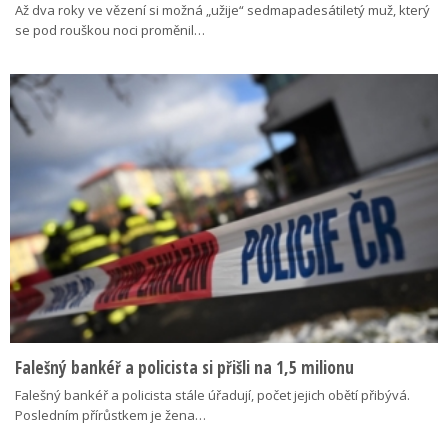
Až dva roky ve vězení si možná „užije“ sedmapadesátiletý muž, který
se pod rouškou noci proměnil…
Falešný bankéř a policista si přišli na 1,5 milionu
Falešný bankéř a policista stále úřadují, počet jejich obětí přibývá.
Posledním přírůstkem je žena…