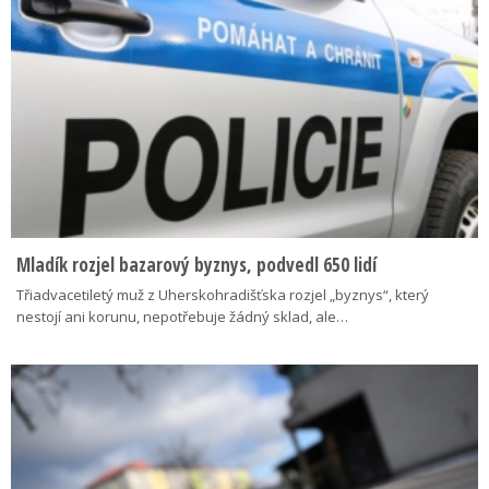
Mladík rozjel bazarový byznys, podvedl 650 lidí
Třiadvacetiletý muž z Uherskohradišťska rozjel „byznys“, který
nestojí ani korunu, nepotřebuje žádný sklad, ale…