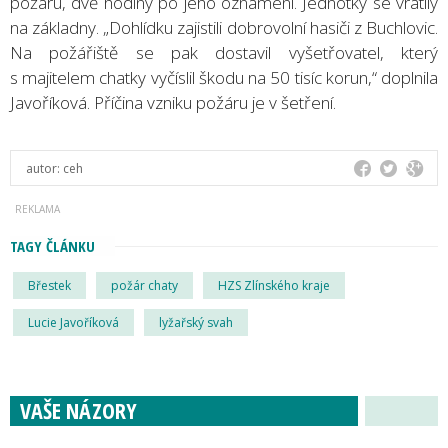
požáru, dvě hodiny po jeho oznámení. Jednotky se vrátily
na základny. „Dohlídku zajistili dobrovolní hasiči z Buchlovic.
Na požářiště se pak dostavil vyšetřovatel, který
s majitelem chatky vyčíslil škodu na 50 tisíc korun,“ doplnila
Javoříková. Příčina vzniku požáru je v šetření.
autor:
ceh
TAGY ČLÁNKU
Břestek
požár chaty
HZS Zlínského kraje
Lucie Javoříková
lyžařský svah
VAŠE NÁZORY