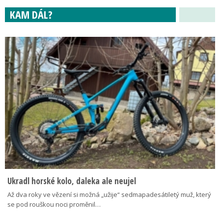
KAM DÁL?
Ukradl horské kolo, daleka ale neujel
Až dva roky ve vězení si možná „užije“ sedmapadesátiletý muž, který
se pod rouškou noci proměnil…