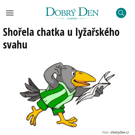
Shořela chatka u lyžařského
svahu
Foto:
iDobryDen.cz