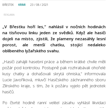
BŘESTEK
KRIMI
23 / 08 / 2021
„V Břestku hoří les,“ nahlásil v nočních hodinách
na tísňovou linku jeden ze svědků. Když ale hasiči
dojeli na místo, zjistili, že plameny nezasáhly lesní
porost, ale menší chatku, stojící nedaleko
oblíbeného lyžařského svahu.
„Hasiči zahájili hasební práce a během krátké chvíle měli
požár pod kontrolou. Postupně pak rozhrabávali ohořelé
kusy chatky a dohašovali skrytá ohniska,“ informovala
Lucie Javoříková, mluvčí Hasičského záchranného sboru
Zlínského kraje, s tím, že k požáru vyjelo pět jednotek
hasičů.
Po čtvrté hodině ranní velitel zásahu vyhlásil likvidaci