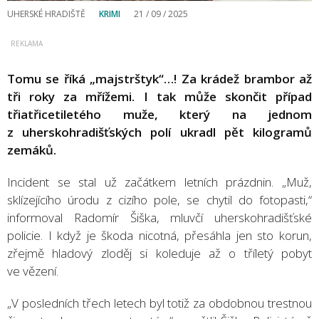
UHERSKÉ HRADIŠTĚ
KRIMI
21 / 09 / 2025
Tomu se říká „majstrštyk“…! Za krádež brambor až
tři roky za mřížemi. I tak může skončit případ
třiatřicetiletého muže, který na jednom
z uherskohradišťských polí ukradl pět kilogramů
zemáků.
Incident se stal už začátkem letních prázdnin. „Muž,
sklízejícího úrodu z cizího pole, se chytil do fotopasti,“
informoval Radomír Šiška, mluvčí uherskohradišťské
policie. I když je škoda nicotná, přesáhla jen sto korun,
zřejmě hladový zloděj si koleduje až o tříletý pobyt
ve vězení.
„V posledních třech letech byl totiž za obdobnou trestnou