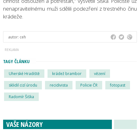
činnost odsouzen a potrestán,“ vysvětlil Šiška. Policisté už
nenapravitelnému muži sdělili podezření z trestného činu
krádeže.
autor:
ceh
TAGY ČLÁNKU
Uherské Hradiště
krádež brambor
vězení
sklidil cizí úrodu
recidivista
Policie ČR
fotopast
Radomír Šiška
VAŠE NÁZORY