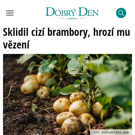
Sklidil cizí brambory, hrozí mu
vězení
Foto:
Ilustrační foto: web