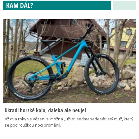
KAM DÁL?
Ukradl horské kolo, daleka ale neujel
Až dva roky ve vězení si možná „užije“ sedmapadesátiletý muž, který
se pod rouškou noci proměnil…