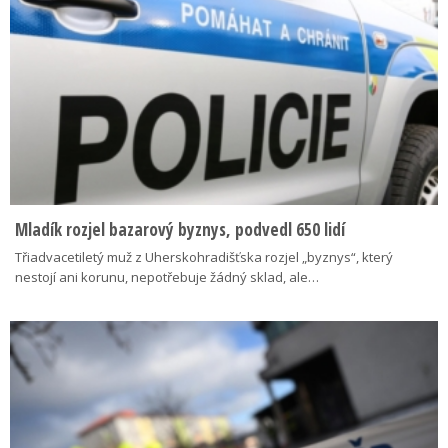
Mladík rozjel bazarový byznys, podvedl 650 lidí
Třiadvacetiletý muž z Uherskohradišťska rozjel „byznys“, který
nestojí ani korunu, nepotřebuje žádný sklad, ale…