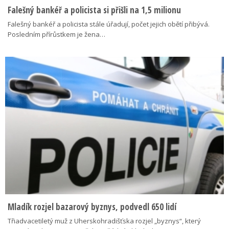
Falešný bankéř a policista si přišli na 1,5 milionu
Falešný bankéř a policista stále úřadují, počet jejich obětí přibývá.
Posledním přírůstkem je žena…
Mladík rozjel bazarový byznys, podvedl 650 lidí
Třiadvacetiletý muž z Uherskohradišťska rozjel „byznys“, který