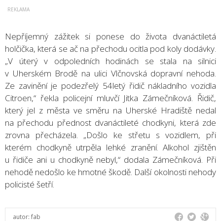
Nepříjemný zážitek si ponese do života dvanáctiletá
holčička, která se ač na přechodu ocitla pod koly dodávky.
„V úterý v odpoledních hodinách se stala na silnici
v Uherském Brodě na ulici Vlčnovská dopravní nehoda.
Ze zavinění je podezřelý 54letý řidič nákladního vozidla
Citroen,“ řekla policejní mluvčí Jitka Zámečníková. Řidič,
který jel z města ve směru na Uherské Hradiště nedal
na přechodu přednost dvanáctileté chodkyni, která zde
zrovna přecházela. „Došlo ke střetu s vozidlem, při
kterém chodkyně utrpěla lehké zranění. Alkohol zjištěn
u řidiče ani u chodkyně nebyl,“ dodala Zámečníková. Při
nehodě nedošlo ke hmotné škodě. Další okolnosti nehody
policisté šetří.
autor:
fab