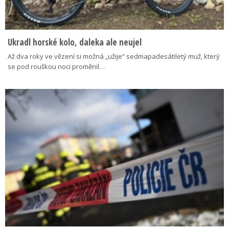
Ukradl horské kolo, daleka ale neujel
Až dva roky ve vězení si možná „užije“ sedmapadesátiletý muž, který
se pod rouškou noci proměnil…