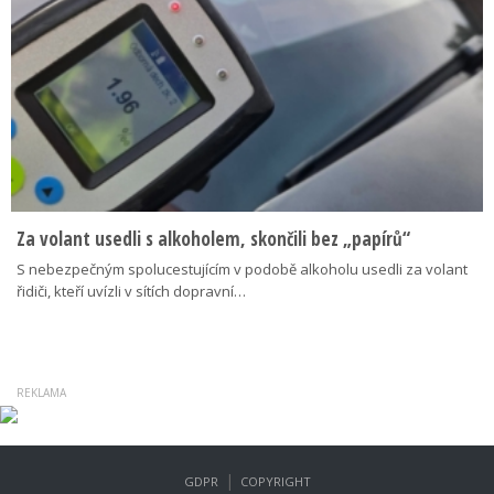
Za volant usedli s alkoholem, skončili bez „papírů“
S nebezpečným spolucestujícím v podobě alkoholu usedli za volant
řidiči, kteří uvízli v sítích dopravní…
|
GDPR
COPYRIGHT