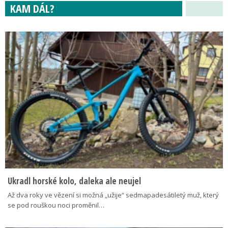
KAM DÁL?
Ukradl horské kolo, daleka ale neujel
Až dva roky ve vězení si možná „užije“ sedmapadesátiletý muž, který
se pod rouškou noci proměnil…