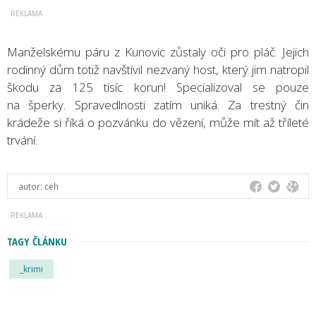
Manželskému páru z Kunovic zůstaly oči pro pláč. Jejich
rodinný dům totiž navštívil nezvaný host, který jim natropil
škodu za 125 tisíc korun! Specializoval se pouze
na šperky. Spravedlnosti zatím uniká. Za trestný čin
krádeže si říká o pozvánku do vězení, může mít až tříleté
trvání.
autor:
ceh
TAGY ČLÁNKU
_krimi