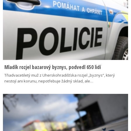
Mladík rozjel bazarový byznys, podvedl 650 lidí
Třiadvacetiletý muž z Uherskohradišťska rozjel „byznys“, který
nestojí ani korunu, nepotřebuje žádný sklad, ale…