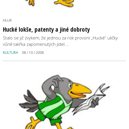
HLUK
Hucké lokše, patenty a jiné dobroty
Stalo se již zvykem, že jednou za rok provoní „Hucké“ uličky
vůně takřka zapomenutých jídel.…
KULTURA
08 / 10 / 2008