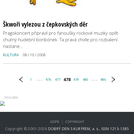
Škwoři vylezou z čepkovských děr
Pragokoncert připravil pro fanoušky rockové muziky opět
chutný hudební bonbónek. Ta pravá chvíle pro rozbalení
nastane…
KULTURA
08 / 10 / 2008
478
1
476
477
479
480
486
|
GDPR
COPYRIGHT
Copyright © 2001-2026
DOBRÝ DEN S KURÝREM, a. s., ISSN 1213-1385