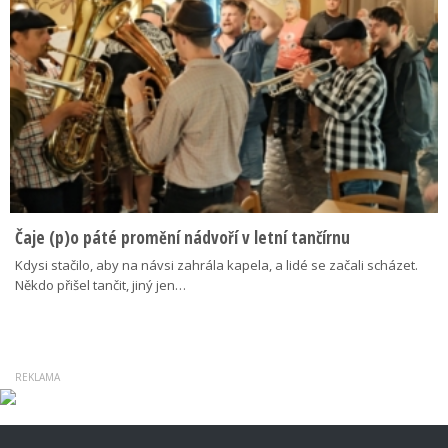
Čaje (p)o páté promění nádvoří v letní tančírnu
Kdysi stačilo, aby na návsi zahrála kapela, a lidé se začali scházet.
Někdo přišel tančit, jiný jen…