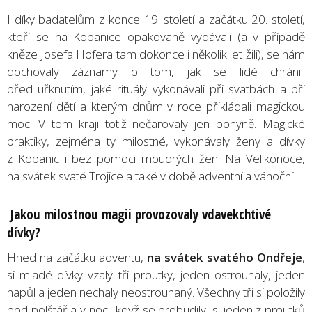
I díky badatelům z konce 19. století a začátku 20. století,
kteří se na Kopanice opakovaně vydávali (a v případě
kněze Josefa Hofera tam dokonce i několik let žili), se nám
dochovaly záznamy o tom, jak se lidé chránili
před uřknutím, jaké rituály vykonávali při svatbách a při
narození dětí a kterým dnům v roce přikládali magickou
moc. V tom kraji totiž nečarovaly jen bohyně. Magické
praktiky, zejména ty milostné, vykonávaly ženy a dívky
z Kopanic i bez pomoci moudrých žen. Na Velikonoce,
na svátek svaté Trojice a také v době adventní a vánoční.
Jakou milostnou magii provozovaly vdavekchtivé
dívky?
Hned na začátku adventu,
na svátek svatého Ondřeje
,
si mladé dívky vzaly tři proutky, jeden ostrouhaly, jeden
napůl a jeden nechaly neostrouhaný. Všechny tři si položily
pod polštář a v noci, když se probudily, si jeden z proutků