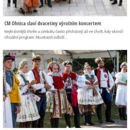
CM Ohnica slaví dvacetiny výročním koncertem
Nejkrásnější chvíle u cimbálu často přicházejí až ve chvíli, kdy skončí
oficiální program. Muzikanti odloží…