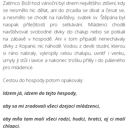
Zatímco Boží hod vánoční byl dnem největšího ztišení, kdy
se nesmělo nic dělat, ani do zrcadla se dívat a česat se,
a nesmělo se chodit na návštěvy, svátek sv. Štěpána byl
naopak příležitostí pro setkávání. Mládenci chodili
navštěvovat svobodné dívky do chalup nebo se potkali
na zábavě v hospodě. Ani v tom případě nenechávaly
dívky z Kopanic nic náhodě. Vodou z devíti studní, kterou
si ráno nabraly, vykropily celou chalupu, uvnitř i venku,
umyly jí stůl i lavice a nakonec trošku přilily i do páleného
pro mládence.
Cestou do hospody potom opakovaly:
Idzem já, idzem do tejto hespody,
aby sa mi zradovali všeci dzejací mládzenci,
aby mňa tam mali všeci radzi, hudci, hratci, aj ci malí
chlapci.