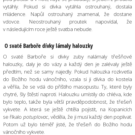
vytáhly. Pokud si dívka vytáhla ostrouhaný, dostala
mládence. Napůl ostrouhaný znamenal, že dostane
vdovce. Neostrouhaný proutek napovídal, že
v následujícím roce ještě svatba nebude.
O svaté Barboře dívky lámaly halouzky
O svaté Barboře si dívky zuby nalámaly třešňové
halouzky, daly je do vázy a každý den je zalévaly ještě
předtím, než se samy najedly. Pokud halouzka rozkvetla
do Božího hodu vánočního, vzala si ji dívka do kostela
a věřila, že se vdá do příštího masopustu. Ty, které byly
chytré, šly štěstí naproti. Halouzku umístily do chléva, kde
bylo teplo, takže byla větší pravděpodobnost, že třešeň
vykvete. A která se ještě chtěla pojistit, na Kopanicích
se říkalo
potuplovac
, věděla, že ji musí každý den poplivat.
Potom už bylo téměř jisté, že třešeň do Božího hodu
vánočního vykvete.