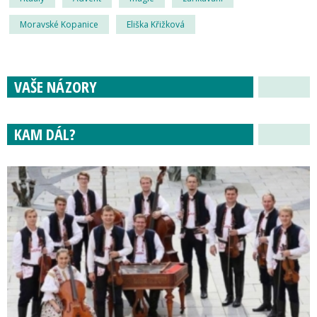
Moravské Kopanice
Eliška Křižková
VAŠE NÁZORY
KAM DÁL?