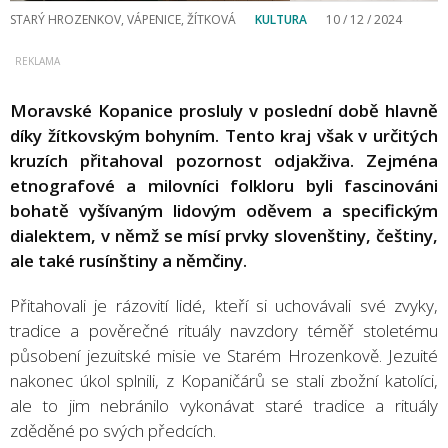
STARÝ HROZENKOV, VÁPENICE, ŽÍTKOVÁ
KULTURA
10 / 12 / 2024
Moravské Kopanice prosluly v poslední době hlavně
díky žítkovským bohyním. Tento kraj však v určitých
kruzích přitahoval pozornost odjakživa. Zejména
etnografové a milovníci folkloru byli fascinováni
bohatě vyšívaným lidovým oděvem a specifickým
dialektem, v němž se mísí prvky slovenštiny, češtiny,
ale také rusínštiny a němčiny.
Přitahovali je rázovití lidé, kteří si uchovávali své zvyky,
tradice a pověrečné rituály navzdory téměř stoletému
působení jezuitské misie ve Starém Hrozenkově. Jezuité
nakonec úkol splnili, z Kopaničárů se stali zbožní katolíci,
ale to jim nebránilo vykonávat staré tradice a rituály
zděděné po svých předcích.