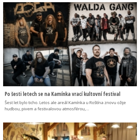
Po šesti letech se na Kamínka vrací kultovní festival
Šest let bylo ticho. Letos ale areál Kamínka u Roštína znovu ožije
hudbou, pivem a festivalovou atmosférou,…