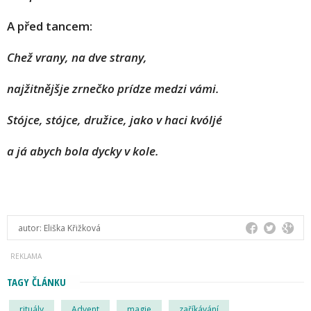
A před tancem:
Chež vrany, na dve strany,
najžitnějšje zrnečko prídze medzi vámi.
Stójce, stójce, družice, jako v haci kvóljé
a já abych bola dycky v kole.
autor:
Eliška Křižková
TAGY ČLÁNKU
rituály
Advent
magie
zaříkávání