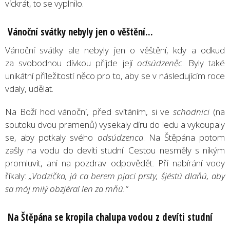
víckrát, to se vyplnilo.
Vánoční svátky nebyly jen o věštění...
Vánoční svátky ale nebyly jen o věštění, kdy a odkud
za svobodnou dívkou přijde její
odsúdzeněc
. Byly také
unikátní příležitostí něco pro to, aby se v následujícím roce
vdaly, udělat.
Na Boží hod vánoční, před svítáním, si ve
schodnici
(na
soutoku dvou pramenů) vysekaly díru do ledu a vykoupaly
se, aby potkaly svého
odsúdzenca
. Na Štěpána potom
zašly na vodu do devíti studní. Cestou nesměly s nikým
promluvit, ani na pozdrav odpovědět. Při nabírání vody
říkaly:
„Vodzička, já ca berem pjaci prsty, šjéstú dlaňú, aby
sa mój milý obzjéral len za mňú.“
Na Štěpána se kropila chalupa vodou z devíti studní