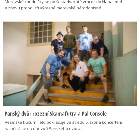
Moravské chodníčky se po šestadvacáté vracejí do Napajedel
a znovu propojí tři výrazné moravské národopisné…
Panský dvůr rozezní Skamafutra a Pal Console
Veselské kulturní léto pokračuje ve středu 5. srpna koncertem,
na němž se na nádvoří Panského dvora…