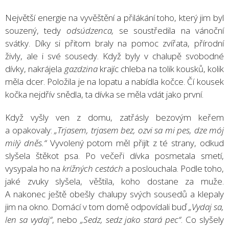
Největší energie na vyvěštění a přilákání toho, který jim byl
souzený, tedy
odsúdzenca,
se soustředila na vánoční
svátky. Díky si přitom braly na pomoc zvířata, přírodní
živly, ale i své sousedy. Když byly v chalupě svobodné
dívky, nakrájela
gazdzina
krajíc chleba na tolik kousků, kolik
měla dcer. Položila je na lopatu a nabídla kočce. Čí kousek
kočka nejdřív snědla, ta dívka se měla vdát jako první.
Když vyšly ven z domu, zatřásly bezovým keřem
a opakovaly:
„Trjasem, trjasem bez, ozvi sa mi pes, dze mój
milý dněs.“
Vyvolený potom měl přijít z té strany, odkud
slyšela štěkot psa. Po večeři dívka posmetala smetí,
vysypala ho na
krížných cestách
a poslouchala. Podle toho,
jaké zvuky slyšela, věštila, koho dostane za muže.
A nakonec ještě obešly chalupy svých sousedů a klepaly
jim na okno. Domácí v tom domě odpovídali buď
„Vydaj sa,
len sa vydaj“
, nebo
„Sedz, sedz jako stará pec“
. Co slyšely