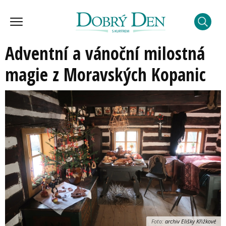
Adventní a vánoční milostná
magie z Moravských Kopanic
Foto:
archiv Elišky Křižkové