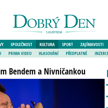
VY
SPOLEČNOST
KULTURA
SPORT
ZAJÍMAVOSTI
O
PRIMA VIDEO
HLASOVÁNÍ
PŘEDPLATNÉ
INZERC
rem Bendem a Nivničankou