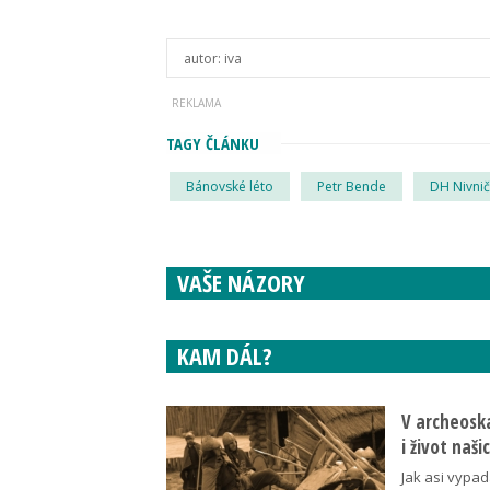
autor:
iva
TAGY ČLÁNKU
Bánovské léto
Petr Bende
DH Nivni
VAŠE NÁZORY
KAM DÁL?
V archeoska
i život naš
Jak asi vypad