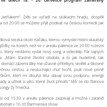
lo ve dnech 18. - 20. července program zaměřený
letňákem“. Děti se vyřádí na skákacím hradu, dospělí
h a od 20.00 se můžete přijít podívat na českou komedii Jak
ová stezka okolo Kačáku, kterou vymyslel místní skautský
jížďky na koních, než se v areálu pálenice ve 20.00 rozezní
, který nedávno vydal nový song a videoklip Pár tajných
na. „Mám šťastné životní období, a to jak hudebně, tak
a domácí zázemí díky mé úžasné přítelkyni, skvělé a šikovné
čnou cestou, a neutuchající chuť tvořit, psát nové písně
škům, kteří mi dlouhá léta dávají svou podporu, energii
ady a užívat si věcí, které život přináší,“ těší se do Bánova
songy Dj Trnečka.
í si od 15.30 v areálu pálenice zazpívají a možná i zatančí
t obohatí v 16.30 Barmanská show.