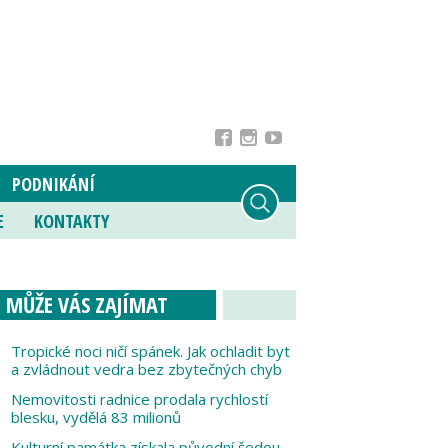
PODNIKÁNÍ
E
KONTAKTY
MŮŽE VÁS ZAJÍMAT
Tropické noci ničí spánek. Jak ochladit byt
a zvládnout vedra bez zbytečných chyb
Nemovitosti radnice prodala rychlostí
blesku, vydělá 83 milionů
Kulturní památka získala původní šedou