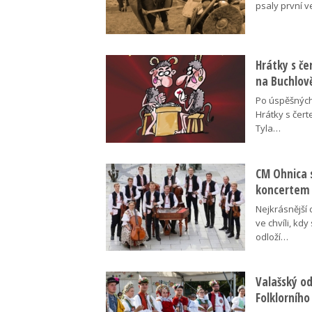
psaly první v
Hrátky s č
na Buchlov
Po úspěšných
Hrátky s čert
Tyla…
CM Ohnica 
koncertem
Nejkrásnější 
ve chvíli, kdy
odloží…
Valašský o
Folklorního