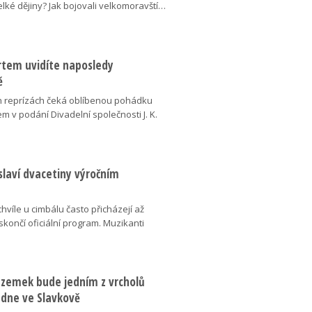
elké dějiny? Jak bojovali velkomoravští…
ertem uvidíte naposledy
ě
 reprízách čeká oblíbenou pohádku
em v podání Divadelní společnosti J. K.
slaví dvacetiny výročním
chvíle u cimbálu často přicházejí až
 skončí oficiální program. Muzikanti
dzemek bude jedním z vrcholů
 dne ve Slavkově