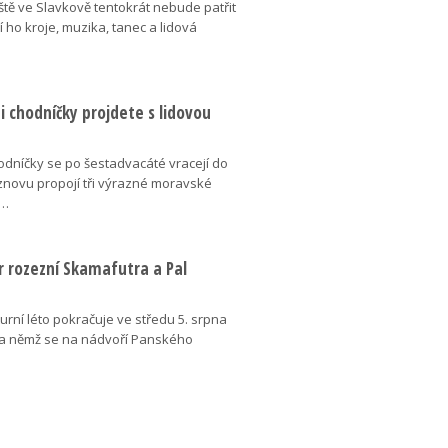
ště ve Slavkově tentokrát nebude patřit
í ho kroje, muzika, tanec a lidová
 chodníčky projdete s lidovou
dníčky se po šestadvacáté vracejí do
znovu propojí tři výrazné moravské
é…
r rozezní Skamafutra a Pal
urní léto pokračuje ve středu 5. srpna
a němž se na nádvoří Panského