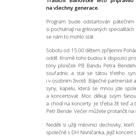
Tradiční Bánovské léto připravi
na všechny generace.
Program bude odstartován pátečním „
si pochutnají na grilovaných specialitác
se nám to mohlo stát.
Sobotu od 15.00 dětem zpříjemní Pohádk
oddíl. Kromě toho budou k dispozici pro
tóny písniček PB Bandu Petra Bendeho
souřadnic a stal se tátou třetího sy
i v osobním životě. Báječné partnerské 
syny, kapelu, která se mnou jde spole
a koncertovat. Moc děkuji svým fanou
a chodí na koncerty. Je třeba žít teď a t
Petr Bende. Večer můžete protančit na 
Neděli si užijí milovnici dechovky, kteř
společně s DH Nivničanka, jejíž koncer