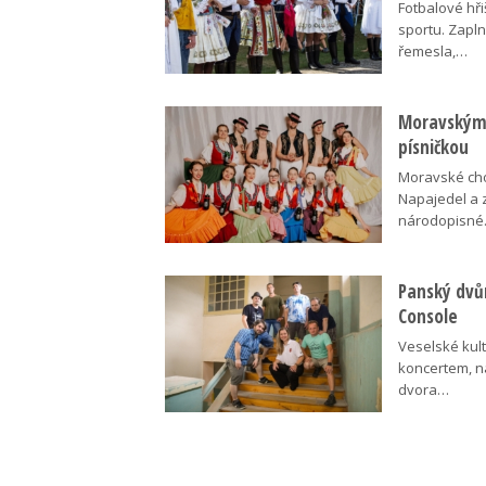
Fotbalové hři
sportu. Zapln
řemesla,…
Moravskými
písničkou
Moravské cho
Napajedel a 
národopisn
Panský dvů
Console
Veselské kult
koncertem, n
dvora…