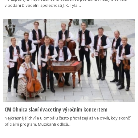
v podání Divadelní společnosti J. K. Tyla…
CM Ohnica slaví dvacetiny výročním koncertem
Nejkrásnější chvíle u cimbálu často přicházejí až ve chvíli, kdy skončí
oficiální program. Muzikanti odloží…