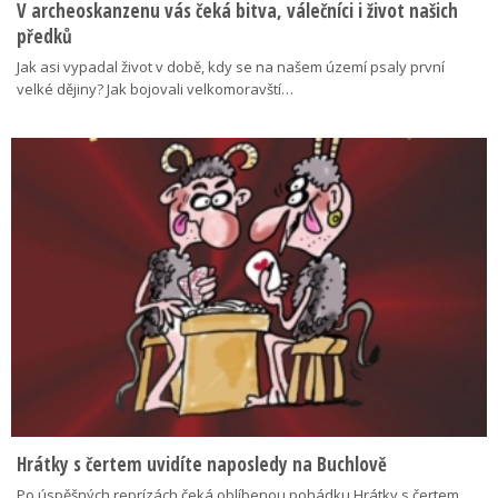
V archeoskanzenu vás čeká bitva, válečníci i život našich
předků
Jak asi vypadal život v době, kdy se na našem území psaly první
velké dějiny? Jak bojovali velkomoravští…
Hrátky s čertem uvidíte naposledy na Buchlově
Po úspěšných reprízách čeká oblíbenou pohádku Hrátky s čertem