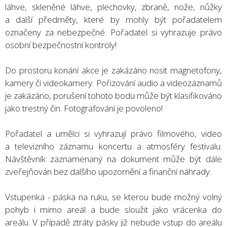
láhve, skleněné láhve, plechovky, zbraně, nože, nůžky
a další předměty, které by mohly být pořadatelem
označeny za nebezpečné. Pořadatel si vyhrazuje právo
osobní bezpečnostní kontroly!
Do prostoru konání akce je zakázáno nosit magnetofony,
kamery či videokamery. Pořizování audio a videozáznamů
je zakázáno, porušení tohoto bodu může být klasifikováno
jako trestný čin. Fotografování je povoleno!
Pořadatel a umělci si vyhrazují právo filmového, video
a televizního záznamu koncertu a atmosféry festivalu.
Návštěvník zaznamenaný na dokument může být dále
zveřejňován bez dalšího upozornění a finanční náhrady.
Vstupenka - páska na ruku, se kterou bude možný volný
pohyb i mimo areál a bude sloužit jako vrácenka do
areálu. V případě ztráty pásky již nebude vstup do areálu