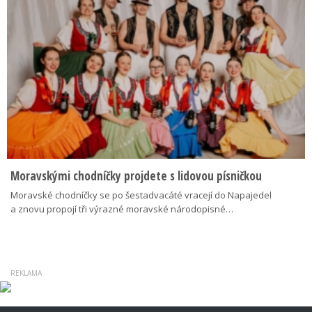
Moravskými chodníčky projdete s lidovou písničkou
Moravské chodníčky se po šestadvacáté vracejí do Napajedel
a znovu propojí tři výrazné moravské národopisné…