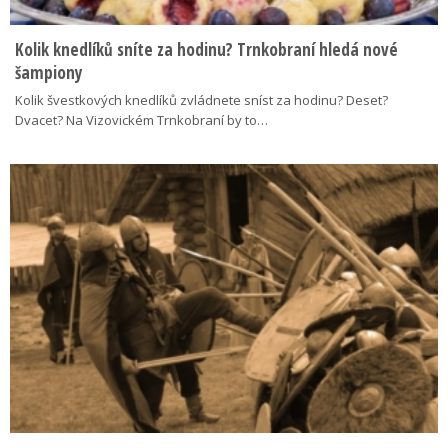
Kolik knedlíků sníte za hodinu? Trnkobraní hledá nové
šampiony
Kolik švestkových knedlíků zvládnete sníst za hodinu? Deset?
Dvacet? Na Vizovickém Trnkobraní by to…