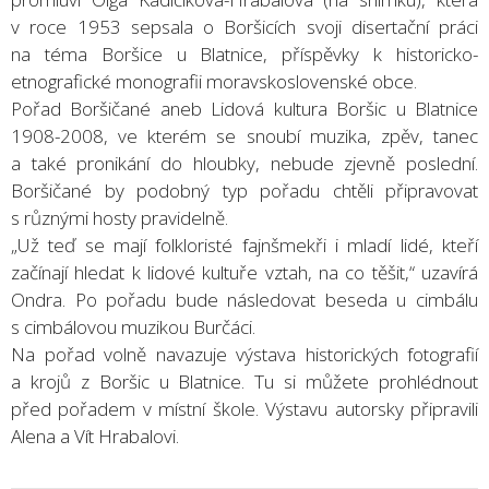
v roce 1953 sepsala o Boršicích svoji disertační práci
na téma Boršice u Blatnice, příspěvky k historicko-
etnografické monografii moravskoslovenské obce.
Pořad Boršičané aneb Lidová kultura Boršic u Blatnice
1908-2008, ve kterém se snoubí muzika, zpěv, tanec
a také pronikání do hloubky, nebude zjevně poslední.
Boršičané by podobný typ pořadu chtěli připravovat
s různými hosty pravidelně.
„Už teď se mají folkloristé fajnšmekři i mladí lidé, kteří
začínají hledat k lidové kultuře vztah, na co těšit,“ uzavírá
Ondra. Po pořadu bude následovat beseda u cimbálu
s cimbálovou muzikou Burčáci.
Na pořad volně navazuje výstava historických fotografií
a krojů z Boršic u Blatnice. Tu si můžete prohlédnout
před pořadem v místní škole. Výstavu autorsky připravili
Alena a Vít Hrabalovi.