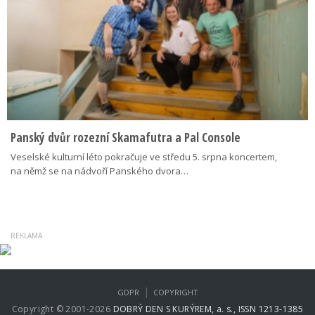
Panský dvůr rozezní Skamafutra a Pal Console
Veselské kulturní léto pokračuje ve středu 5. srpna koncertem,
na němž se na nádvoří Panského dvora…
|
GDPR
COPYRIGHT
Copyright © 2001-2026
DOBRÝ DEN S KURÝREM, a. s., ISSN 1213-1385