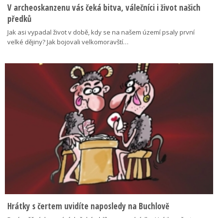
V archeoskanzenu vás čeká bitva, válečníci i život našich
předků
Jak asi vypadal život v době, kdy se na našem území psaly první
velké dějiny? Jak bojovali velkomoravští…
Hrátky s čertem uvidíte naposledy na Buchlově