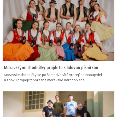
Moravskými chodníčky projdete s lidovou písničkou
Moravské chodníčky se po šestadvacáté vracejí do Napajedel
a znovu propojí tři výrazné moravské národopisné…