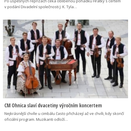
Po úspěšných reprízách čeká oblíbenou pohádku Hrátky s čertem
v podání Divadelní společnosti J. K. Tyla…
CM Ohnica slaví dvacetiny výročním koncertem
Nejkrásnější chvíle u cimbálu často přicházejí až ve chvíli, kdy skončí
oficiální program. Muzikanti odloží…