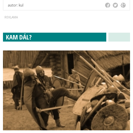
autor:
kul
KAM DÁL?