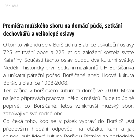
Premiéra mužského sboru na domácí půdě, setkání
dechovkářů a velkolepé oslavy
O tomto víkendu se v Boršicích u Blatnice uskuteční oslavy
725 let trvání obce a 225 let od založení kostela svaté
Kateřiny. Součástí těchto oslav budou dva kulturní svátky.
Nedělní, historicky první setkání muzikantů DH Boršičanka
a unikatní páteční pořad Boršičané aneb Lidová kultura
Boršic u Blatnice 1908-2008.
Ten začíná v boršickém kulturním domě ve 20.00. Místní
na jeho přípravách pracovali několik měsíců. Bude to úplně
poprvé, co Boršičané, letos vzniknuvší mužský sbor,
zazpívají ve své rodné obci.
Co čeká toho, kdo se v pátek vypraví do Boršic? „Asi
především hledání odpovědi na otázku, kam a jak
se posunula lidová kultura Boršic u Blatnice za posledních