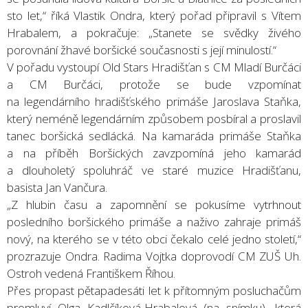
sto let,“ říká Vlastik Ondra, který pořad připravil s Vítem
Hrabalem, a pokračuje: „Stanete se svědky živého
porovnání žhavé boršické současnosti s její minulostí.“
V pořadu vystoupí Old Stars Hradišťan s CM Mladí Burčáci
a CM Burčáci, protože se bude vzpomínat
na legendárního hradišťského primáše Jaroslava Staňka,
který neméně legendárním způsobem posbíral a proslavil
tanec boršická sedlácká. Na kamaráda primáše Staňka
a na příběh Boršických zavzpomíná jeho kamarád
a dlouholetý spoluhráč ve staré muzice Hradišťanu,
basista Jan Vančura.
„Z hlubin času a zapomnění se pokusíme vytrhnout
posledního boršického primáše a naživo zahraje primáš
nový, na kterého se v této obci čekalo celé jedno století,“
prozrazuje Ondra. Radima Vojtka doprovodí CM ZUŠ Uh.
Ostroh vedená Františkem Říhou.
Přes propast pětapadesáti let k přítomným posluchačům
promluví Olga Kadlčíková-Hrabalová (na snímku), která