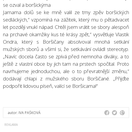
se ozval a boršickýma
Jamama dolů se ke mně valil ze tmy zpěv boršických
sedláckých,“ vzpomíná na zážitek, který mu o pětadvacet
let později vnukl nápad. Chtěl jsem vrátit se sbory alespoň
na prchavé okamžiky kus té krásy zpět,“ vysvětluje Vlastik
Ondra, který s Boršičany absolvoval mnohá setkání
mužských sborů a všiml si, že setkávání ovládl stereotyp.
„Navíc docela často se zpívá před nemnoha diváky, a to
ještě z vlastní obce by jich tam na prstech spočítal. Proto
navrhujeme jednoduchou, ale o to převratnější změnu,“
dodávají chlapi z mužského sboru Boršičané. „Přijďte
podpořit lidovou píseň, valící se Boršicama!“
autor:
IVA PAŠKOVÁ