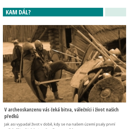
KAM DÁL?
V archeoskanzenu vás čeká bitva, válečníci i život našich
předků
Jak asi vypadal život v době, kdy se na našem území psaly první