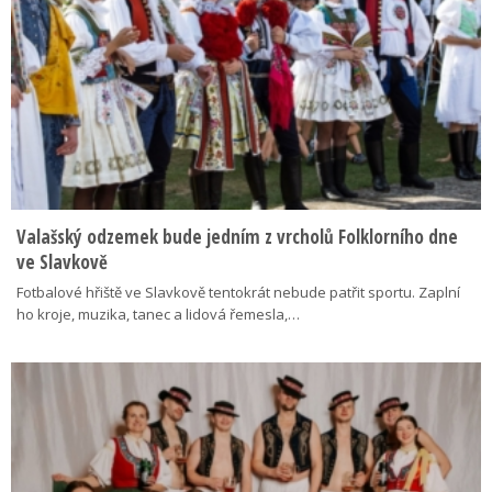
Valašský odzemek bude jedním z vrcholů Folklorního dne
ve Slavkově
Fotbalové hřiště ve Slavkově tentokrát nebude patřit sportu. Zaplní
ho kroje, muzika, tanec a lidová řemesla,…