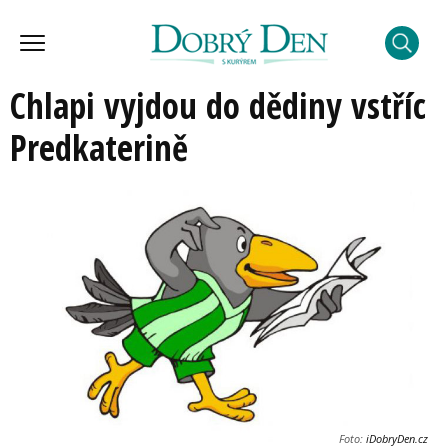
Chlapi vyjdou do dědiny vstříc
Predkaterině
Foto:
iDobryDen.cz