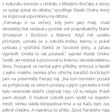
v kulturáku beseda u cimbálu s Mladými Burčáky a sbory
se vydají zpívat do dědiny,“ vysvětluje Vlastik Ondra, který
se inspiroval vzpomínkou na dětství...
„Pamatuju si na večery, kdy jsem jako malý, snad
desetiletý kluk sedával u postele své praprababičky Marie
Smolejové v Boršicích u Blatnice. Když mě uviděla
přicházet, usmála se a odložila knížku, kterou si právě
sešívala z výstřižků článků ze Slovácké jiskry, a začala
vyprávět. Uměla to tak poutavě,“ vypráví Vlastik Ondra.
Seděl, ani nedutal a pozoroval tu krásnou devadesátiletou
ženu. Postupně se nechal jejími příběhy strhnout a hleděl
z jejího malého okénka přes střechy baráčků boršických
Jam na potemnělý Panský háj. „Na tom temném pozadí
se pohybovaly ve stínech postavy z jejích vyprávění a mně
bylo neskonale dobře. Uplynuly roky. Už tu nebyla. Právě
jsem dospěl. O hodové sobotě jsem seděl na stejném
místě. Venku vládla listopadová tma a na Kaču bylo zas
pěkně chladno. A najednou to přišlo. Zpod Panského hája