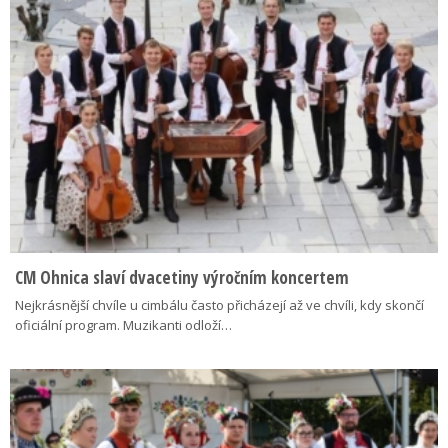
CM Ohnica slaví dvacetiny výročním koncertem
Nejkrásnější chvíle u cimbálu často přicházejí až ve chvíli, kdy skončí
oficiální program. Muzikanti odloží…