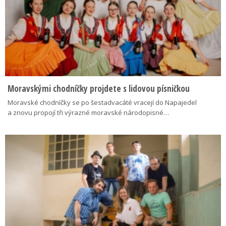
Moravskými chodníčky projdete s lidovou písničkou
Moravské chodníčky se po šestadvacáté vracejí do Napajedel
a znovu propojí tři výrazné moravské národopisné…