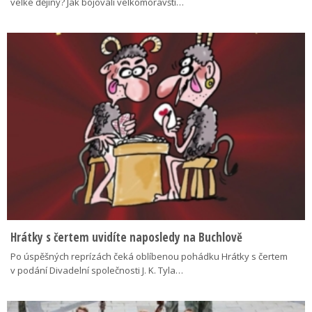
velké dějiny? Jak bojovali velkomoravští…
Hrátky s čertem uvidíte naposledy na Buchlově
Po úspěšných reprízách čeká oblíbenou pohádku Hrátky s čertem
v podání Divadelní společnosti J. K. Tyla…