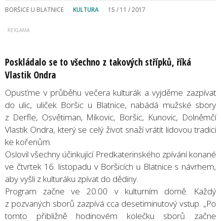
BORŠICE U BLATNICE
KULTURA
15 / 11 / 2017
Poskládalo se to všechno z takových střípků, říká
Vlastik Ondra
Opusťme v průběhu večera kulturák a vyjděme zazpívat
do ulic, uliček Boršic u Blatnice, nabádá mužské sbory
z Derfle, Osvětiman, Míkovic, Boršic, Kunovic, Dolněmčí
Vlastik Ondra, který se celý život snaží vrátit lidovou tradici
ke kořenům.
Oslovil všechny účinkující Predkaterinského zpívání konané
ve čtvrtek 16. listopadu v Boršicích u Blatnice s návrhem,
aby vyšli z kulturáku zpívat do dědiny.
Program začne ve 20.00 v kulturním domě. Každý
z pozvaných sborů zazpívá cca desetiminutový vstup. „Po
tomto přibližně hodinovém kolečku sborů začne