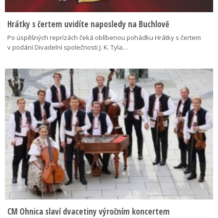
Hrátky s čertem uvidíte naposledy na Buchlově
Po úspěšných reprízách čeká oblíbenou pohádku Hrátky s čertem
v podání Divadelní společnosti J. K. Tyla…
CM Ohnica slaví dvacetiny výročním koncertem