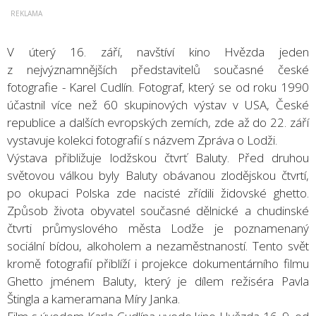
V úterý 16. září, navštíví kino Hvězda jeden
z nejvýznamnějších představitelů současné české
fotografie - Karel Cudlín. Fotograf, který se od roku 1990
účastnil více než 60 skupinových výstav v USA, České
republice a dalších evropských zemích, zde až do 22. září
vystavuje kolekci fotografií s názvem Zpráva o Lodži.
Výstava přibližuje lodžskou čtvrť Baluty. Před druhou
světovou válkou byly Baluty obávanou zlodějskou čtvrtí,
po okupaci Polska zde nacisté zřídili židovské ghetto.
Způsob života obyvatel současné dělnické a chudinské
čtvrti průmyslového města Lodže je poznamenaný
sociální bídou, alkoholem a nezaměstnaností. Tento svět
kromě fotografií přiblíží i projekce dokumentárního filmu
Ghetto jménem Baluty, který je dílem režiséra Pavla
Štingla a kameramana Míry Janka.