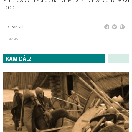
Film s úvodem Karla Cudlína uvede kino Hvězda 16. 9. od
20.00.
autor:
kul
KAM DÁL?