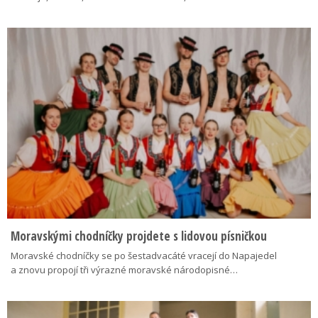
Moravskými chodníčky projdete s lidovou písničkou
Moravské chodníčky se po šestadvacáté vracejí do Napajedel
a znovu propojí tři výrazné moravské národopisné…