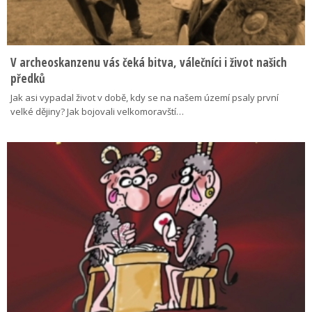
V archeoskanzenu vás čeká bitva, válečníci i život našich
předků
Jak asi vypadal život v době, kdy se na našem území psaly první
velké dějiny? Jak bojovali velkomoravští…