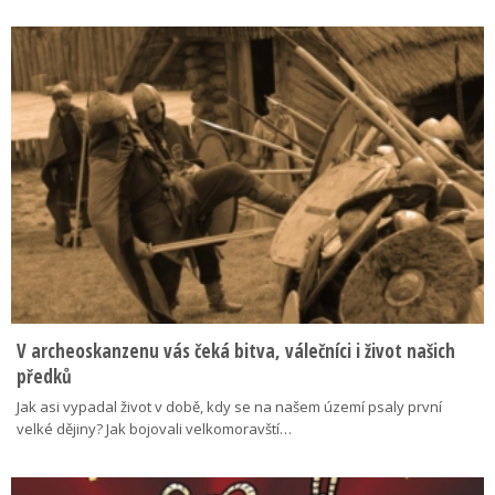
V archeoskanzenu vás čeká bitva, válečníci i život našich
předků
Jak asi vypadal život v době, kdy se na našem území psaly první
velké dějiny? Jak bojovali velkomoravští…