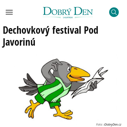
Dechovkový festival Pod
Javorinú
Foto:
iDobryDen.cz