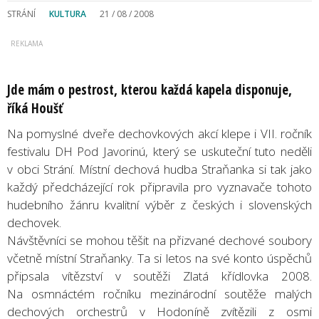
STRÁNÍ
KULTURA
21 / 08 / 2008
Jde mám o pestrost, kterou každá kapela disponuje,
říká Houšť
Na pomyslné dveře dechovkových akcí klepe i VII. ročník
festivalu DH Pod Javorinú, který se uskuteční tuto neděli
v obci Strání. Místní dechová hudba Straňanka si tak jako
každý předcházející rok připravila pro vyznavače tohoto
hudebního žánru kvalitní výběr z českých i slovenských
dechovek.
Návštěvníci se mohou těšit na přizvané dechové soubory
včetně místní Straňanky. Ta si letos na své konto úspěchů
připsala vítězství v soutěži Zlatá křídlovka 2008.
Na osmnáctém ročníku mezinárodní soutěže malých
dechových orchestrů v Hodoníně zvítězili z osmi