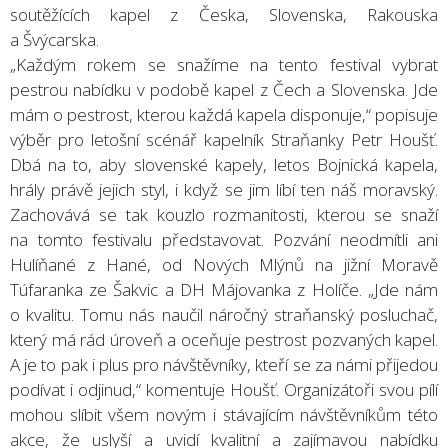
soutěžících kapel z Česka, Slovenska, Rakouska
a Švýcarska.
„Každým rokem se snažíme na tento festival vybrat
pestrou nabídku v podobě kapel z Čech a Slovenska. Jde
mám o pestrost, kterou každá kapela disponuje,“ popisuje
výběr pro letošní scénář kapelník Straňanky Petr Houšť.
Dbá na to, aby slovenské kapely, letos Bojnická kapela,
hrály právě jejich styl, i když se jim líbí ten náš moravský.
Zachovává se tak kouzlo rozmanitosti, kterou se snaží
na tomto festivalu představovat. Pozvání neodmítli ani
Hulíňané z Hané, od Nových Mlýnů na jižní Moravě
Túfaranka ze Šakvic a DH Májovanka z Holíče. „Jde nám
o kvalitu. Tomu nás naučil náročný straňanský posluchač,
který má rád úroveň a oceňuje pestrost pozvaných kapel.
A je to pak i plus pro návštěvníky, kteří se za námi přijedou
podívat i odjinud,“ komentuje Houšť. Organizátoři svou pílí
mohou slíbit všem novým i stávajícím návštěvníkům této
akce, že uslyší a uvidí kvalitní a zajímavou nabídku