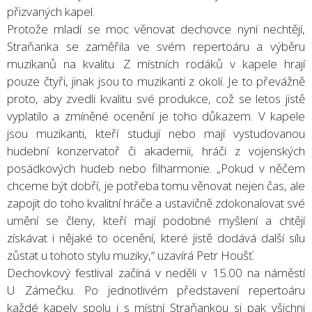
přizvaných kapel.
Protože mladí se moc věnovat dechovce nyní nechtějí,
Straňanka se zaměřila ve svém repertoáru a výběru
muzikanů na kvalitu. Z místních rodáků v kapele hrají
pouze čtyři, jinak jsou to muzikanti z okolí. Je to převážně
proto, aby zvedli kvalitu své produkce, což se letos jistě
vyplatilo a zmíněné ocenění je toho důkazem. V kapele
jsou muzikanti, kteří studují nebo mají vystudovanou
hudební konzervatoř či akademii, hráči z vojenských
posádkových hudeb nebo filharmonie. „Pokud v něčem
chceme být dobří, je potřeba tomu věnovat nejen čas, ale
zapojit do toho kvalitní hráče a ustavičně zdokonalovat své
umění se členy, kteří mají podobné myšlení a chtějí
získávat i nějaké to ocenění, které jistě dodává další sílu
zůstat u tohoto stylu muziky,“ uzavírá Petr Houšť.
Dechovkový festlival začíná v neděli v 15.00 na náměstí
U Zámečku. Po jednotlivém představení repertoáru
každé kapely spolu i s místní Straňankou si pak všichni