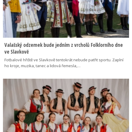
Valašský odzemek bude jedním z vrcholů Folklorního dne
ve Slavkově
Fotbalové hřiště ve Slavkově tentokrát nebude patřit sportu. Zaplní
ho kroje, muzika, tanec a lidová řemesla,…