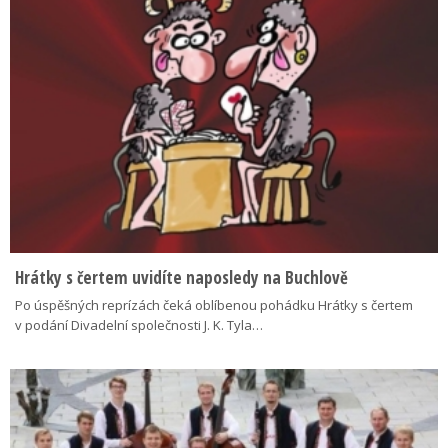
Hrátky s čertem uvidíte naposledy na Buchlově
Po úspěšných reprízách čeká oblíbenou pohádku Hrátky s čertem
v podání Divadelní společnosti J. K. Tyla…