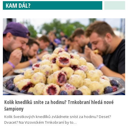
KAM DÁL?
Kolik knedlíků sníte za hodinu? Trnkobraní hledá nové
šampiony
Kolik švestkových knedlíků zvládnete sníst za hodinu? Deset?
Dvacet? Na Vizovickém Trnkobraní by to…