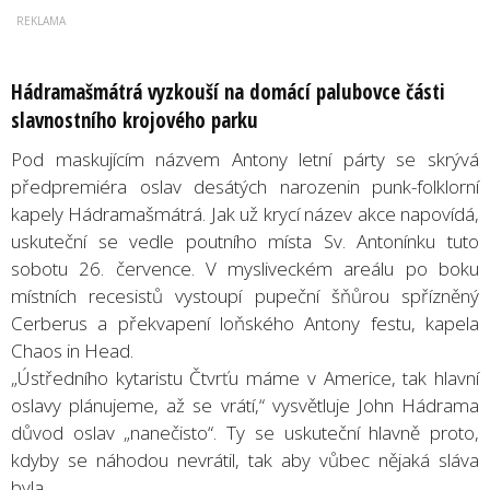
Hádramašmátrá vyzkouší na domácí palubovce části
slavnostního krojového parku
Pod maskujícím názvem Antony letní párty se skrývá
předpremiéra oslav desátých narozenin punk-folklorní
kapely Hádramašmátrá. Jak už krycí název akce napovídá,
uskuteční se vedle poutního místa Sv. Antonínku tuto
sobotu 26. července. V mysliveckém areálu po boku
místních recesistů vystoupí pupeční šňůrou spřízněný
Cerberus a překvapení loňského Antony festu, kapela
Chaos in Head.
„Ústředního kytaristu Čtvrťu máme v Americe, tak hlavní
oslavy plánujeme, až se vrátí,“ vysvětluje John Hádrama
důvod oslav „nanečisto“. Ty se uskuteční hlavně proto,
kdyby se náhodou nevrátil, tak aby vůbec nějaká sláva
byla.