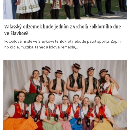
Valašský odzemek bude jedním z vrcholů Folklorního dne
ve Slavkově
Fotbalové hřiště ve Slavkově tentokrát nebude patřit sportu. Zaplní
ho kroje, muzika, tanec a lidová řemesla,…