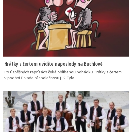
Hrátky s čertem uvidíte naposledy na Buchlově
Po úspěšných reprízách čeká oblíbenou pohádku Hrátky s čertem
v podání Divadelní společnosti J. K. Tyla…