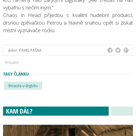
vybafnú s nečím iným.“
Chaos in Head přijedou s kvalitní hudební produkcí,
drsnou zpěvačkou Petrou a hlavně snahou opět si získat
místní vyznavače rocku.
autor:
PAVEL PAŠKA
TAGY ČLÁNKU
Beseda u Bigbítu
KAM DÁL?