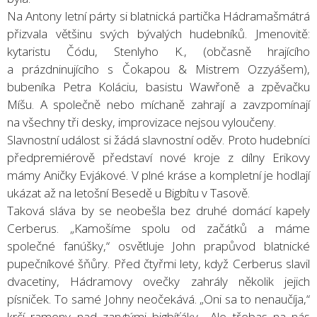
Na Antony letní párty si blatnická partička Hádramašmátrá
přizvala většinu svých bývalých hudebníků. Jmenovitě:
kytaristu Čódu, Stenlyho K., (občasně hrajícího
a prázdninujícího s Čokapou & Mistrem Ozzyášem),
bubeníka Petra Koláciu, basistu Wawřoně a zpěvačku
Míšu. A společně nebo míchaně zahrají a zavzpomínají
na všechny tři desky, improvizace nejsou vyloučeny.
Slavnostní událost si žádá slavnostní oděv. Proto hudebníci
předpremiérově představí nové kroje z dílny Erikovy
mámy Aničky Evjákové. V plné kráse a kompletní je hodlají
ukázat až na letošní Besedě u Bigbítu v Tasově.
Taková sláva by se neobešla bez druhé domácí kapely
Cerberus. „Kamošíme spolu od začátků a máme
společné fanúšky,“ osvětluje John prapůvod blatnické
pupečníkové šňůry. Před čtyřmi lety, když Cerberus slavil
dvacetiny, Hádramovy ovečky zahrály několik jejich
písniček. To samé Johny neočekává. „Oni sa to nenaučíja,“
krčí rameny nad zarytými bigbíťáky. „Ale třebas na nás