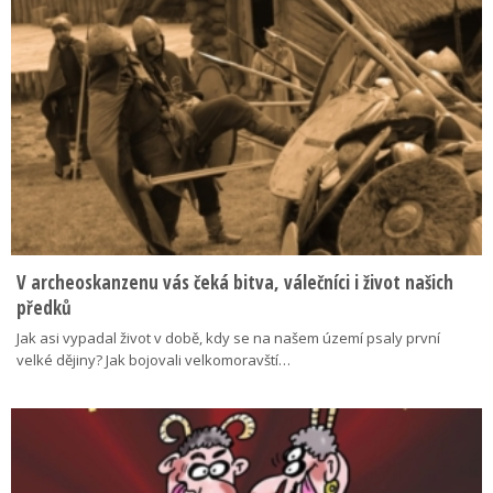
V archeoskanzenu vás čeká bitva, válečníci i život našich
předků
Jak asi vypadal život v době, kdy se na našem území psaly první
velké dějiny? Jak bojovali velkomoravští…