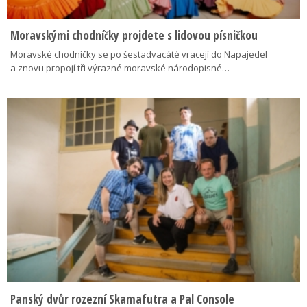
Moravskými chodníčky projdete s lidovou písničkou
Moravské chodníčky se po šestadvacáté vracejí do Napajedel
a znovu propojí tři výrazné moravské národopisné…
Panský dvůr rozezní Skamafutra a Pal Console