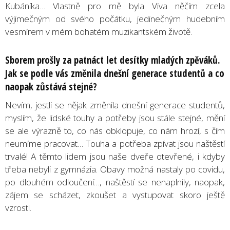
Kubáníka… Vlastně pro mě byla Viva něčím zcela
výjimečným od svého počátku, jedinečným hudebním
vesmírem v mém bohatém muzikantském životě.
Sborem prošly za patnáct let desítky mladých zpěváků.
Jak se podle vás změnila dnešní generace studentů a co
naopak zůstává stejné?
Nevím, jestli se nějak změnila dnešní generace studentů,
myslím, že lidské touhy a potřeby jsou stále stejné, mění
se ale výrazně to, co nás obklopuje, co nám hrozí, s čím
neumíme pracovat… Touha a potřeba zpívat jsou naštěstí
trvalé! A těmto lidem jsou naše dveře otevřené, i kdyby
třeba nebyli z gymnázia. Obavy možná nastaly po covidu,
po dlouhém odloučení…, naštěstí se nenaplnily, naopak,
zájem se scházet, zkoušet a vystupovat skoro ještě
vzrostl.