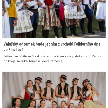
Valašský odzemek bude jedním z vrcholů Folklorního dne
ve Slavkově
Fotbalové hřiště ve Slavkově tentokrát nebude patřit sportu. Zaplní
ho kroje, muzika, tanec a lidová řemesla,…