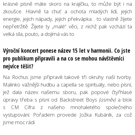
krásné písně máte skoro na krajíčku, to může být i na
zkoušce. Hlavně ta chuť a ochota mladých lidí, jejich
energie, jejich nápady, jejich překvápka… to vlastně žijete
nepřetržitě. Žijete ty „malé“ věci, z nichž pak vzchází ta
velká síla, pouto, a dojímá vás to.
Výroční koncert ponese název 15 let v harmonii. Co jste
pro publikum připravili a na co se mohou návštěvníci
nejvíce těšit?
Na Rochus jsme připravili takové tři okruhy naší tvorby.
Malinko vážnější hudbu a capella se spirituály, nebo písní,
jež dala název našemu sboru, pak popové čtyřhlasé
úpravy třeba s písní od Backstreet Boys
(úsměv)
a blok
s CM Cifra z našeho mnohaletého společného
vystupování. Pořadem provede Jožka Kubáník, za což
jsme moc rádi.