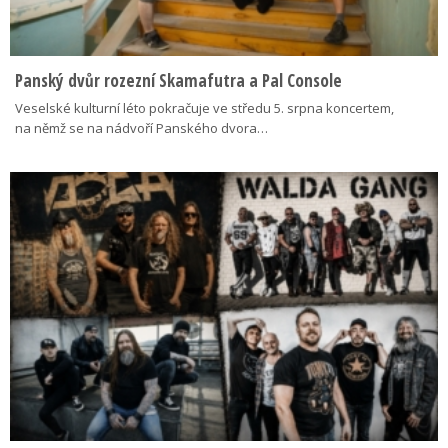
Panský dvůr rozezní Skamafutra a Pal Console
Veselské kulturní léto pokračuje ve středu 5. srpna koncertem,
na němž se na nádvoří Panského dvora…