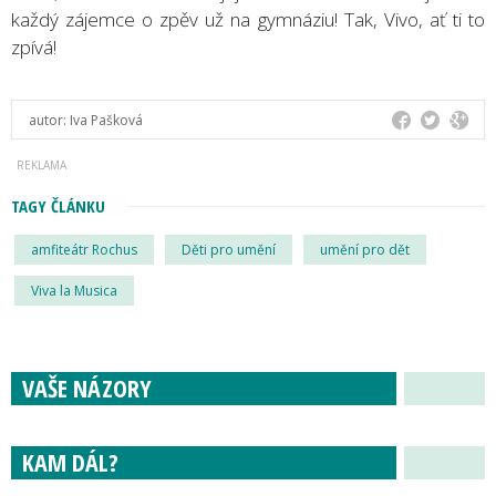
každý zájemce o zpěv už na gymnáziu! Tak, Vivo, ať ti to
zpívá!
autor:
Iva Pašková
TAGY ČLÁNKU
amfiteátr Rochus
Děti pro umění
umění pro dět
Viva la Musica
VAŠE NÁZORY
KAM DÁL?