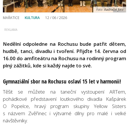
Foto:
ilustrační foto
MAŘATICE
KULTURA
12 / 06 / 2026
Nedělní odpoledne na Rochusu bude patřit dětem,
hudbě, tanci, divadlu i tvoření. Přijďte 14. června od
16.00 do amfiteátru na Rochusu na rodinný program
plný zážitků, kde si každý najde to své.
Gymnaziální sbor na Rochusu oslaví 15 let v harmonii!
Těšit se můžete na taneční vystoupení ARTem,
pohádkové představení loutkového divadla Kašpárek
O Popelce, hravý program skupiny Yellow Sisters
s názvem Zvěřinec i výtvarné dílny pro malé i velké
návštěvníky.