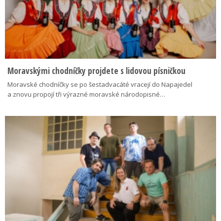
Moravskými chodníčky projdete s lidovou písničkou
Moravské chodníčky se po šestadvacáté vracejí do Napajedel
a znovu propojí tři výrazné moravské národopisné…