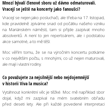
Mnozí bývalí členové sboru už dávno odmaturovali.
Vracejí se ještě na koncerty jako fanoušci?
Vracejí se nejen jako posluchači, ale třeba na 17. listopad,
kde pravidelně zpíváme snad od počátku našeho vzniku
na Mariánském náměstí, tam si přijde zazpívat mnoho
absolventů. A není to jen repertoárem, ale i podstatou
akce samotné, a to mě těší.
Moc věřím tomu, že se na výročním koncertu potkáme
v co největším počtu, s mnohými, co už nejen maturovali,
ale mají i vlastní rodiny.
Co považujete za nejsilnější nebo nejdojemnější
v historii Viva la musica?
Vytáhnout konkrétní věc je těžké. Moc mě například sbor
dojal, když mi zazpíval na mém svatebním obřadu
před deseti lety. Ale při každé povedené interpretaci