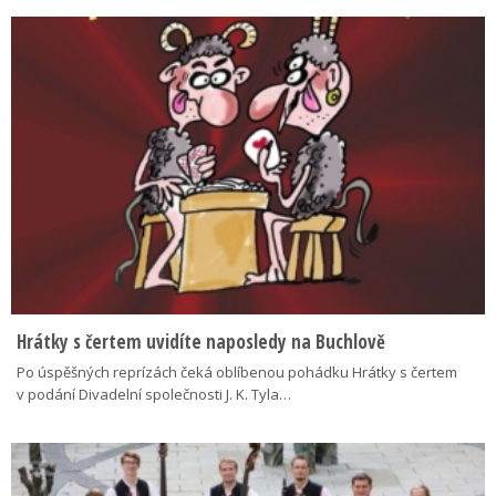
Hrátky s čertem uvidíte naposledy na Buchlově
Po úspěšných reprízách čeká oblíbenou pohádku Hrátky s čertem
v podání Divadelní společnosti J. K. Tyla…