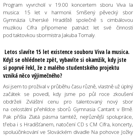
Program vyvrcholí v 19.00 koncertem sboru Viva la
musica: 15 let v harmonii. Smíšený pěvecký sbor
Gymnázia Uherské Hradiště společně s cimbálovou
muzikou Cifra připomene patnáct let své činnosti
pod taktovkou sbormistra Jakuba Tomaly.
Letos slavíte 15 let existence souboru Viva la musica.
Když se ohlédnete zpět, vybavíte si okamžik, kdy jste
si poprvé řekl, že z malého studentského projektu
vzniká něco výjimečného?
Asi jsem to prožíval v průběhu času různě, vlastně už úplný
začátek se povedl, kdy jsme po půl roce zkoušení
obdrželi Zvláštní cenu pro talentovaný nový sbor
na celostátní přehlídce sborů Gymnasia Cantant v Brně.
Pak přišla Zlatá pásma tamtéž, nejrůznější spolupráce,
třeba i s Hradišťanem, natočení CD s CM Cifra, koncerty,
spoluúčinkování ve Slováckém divadle Na pohovce Jožky