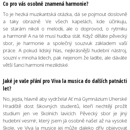
Co pro vás osobně znamená harmonie?
To je hezká muzikantská otázka, dá se pojmout doslovně
a taky obrazně. Ve všech kapelách, kde účinkuju,
se starám nikoli o melodii, ale o doprovod, o rytmiku
a harmonii! A na té musí hudba stát. Když děláte pěvecký
sbor, je harmonie a společný souzvuk základem vaší
práce. A pokud lidský hlas, nejkrásnější hudební nástroj,
souzní v mnoha lidech, pak nejenom že ladíte, ale dáváte
větší šanci harmonii mezilidské.
Jaké je vaše přání pro Viva la musica do dalších patnácti
let?
No, jejda, hlavně aby vydržela! Ať má Gymnázium Uherské
Hradiště dost šikovných studentů, kteří nechtějí prožít
studium jen ve školních lavicích. Pěvecký sbor je jiný
hudební vesmír, který jsem já osobně našel až na vysoké
škole, ve Viva la musice jej může daleko dřív objevovat