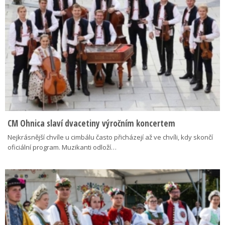
CM Ohnica slaví dvacetiny výročním koncertem
Nejkrásnější chvíle u cimbálu často přicházejí až ve chvíli, kdy skončí
oficiální program. Muzikanti odloží…