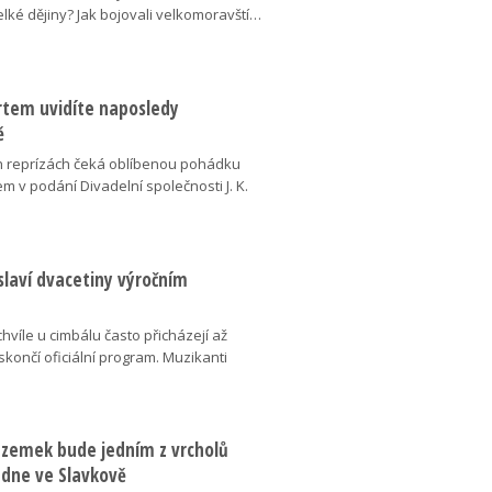
elké dějiny? Jak bojovali velkomoravští…
ertem uvidíte naposledy
ě
 reprízách čeká oblíbenou pohádku
em v podání Divadelní společnosti J. K.
slaví dvacetiny výročním
chvíle u cimbálu často přicházejí až
 skončí oficiální program. Muzikanti
dzemek bude jedním z vrcholů
 dne ve Slavkově