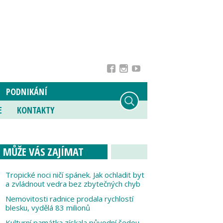
PODNIKÁNÍ
E
KONTAKTY
MŮŽE VÁS ZAJÍMAT
Tropické noci ničí spánek. Jak ochladit byt
a zvládnout vedra bez zbytečných chyb
Nemovitosti radnice prodala rychlostí
blesku, vydělá 83 milionů
Kulturní památka získala původní šedou