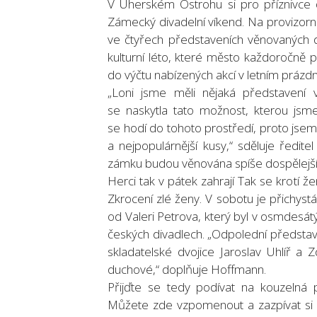
V Uherském Ostrohu si pro příznivce d
Zámecký divadelní víkend. Na provizorn
ve čtyřech představeních věnovaných 
kulturní léto, které město každoročně p
do výčtu nabízených akcí v letním práz
„Loni jsme měli nějaká představení 
se naskytla tato možnost, kterou jsm
se hodí do tohoto prostředí, proto jsem 
a nejpopulárnější kusy,“ sděluje ředit
zámku budou věnována spíše dospělejší
Herci tak v pátek zahrají Tak se krotí
Zkrocení zlé ženy. V sobotu je přichys
od Valeri Petrova, který byl v osmdesá
českých divadlech. „Odpolední předsta
skladatelské dvojice Jaroslav Uhlíř a 
duchové,“ doplňuje Hoffmann.
Přijďte se tedy podívat na kouzelná 
Můžete zde vzpomenout a zazpívat si z