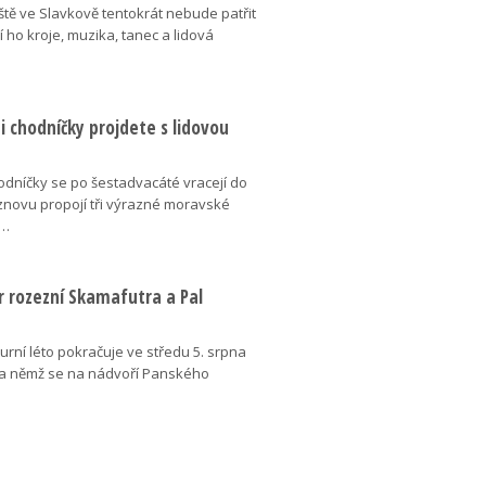
ště ve Slavkově tentokrát nebude patřit
í ho kroje, muzika, tanec a lidová
 chodníčky projdete s lidovou
dníčky se po šestadvacáté vracejí do
znovu propojí tři výrazné moravské
é…
r rozezní Skamafutra a Pal
urní léto pokračuje ve středu 5. srpna
a němž se na nádvoří Panského