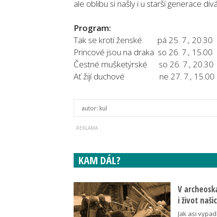
ale oblibu si našly i u starší generace div
Program:
Tak se krotí ženské pá 25. 7., 20.30
Princové jsou na draka so 26. 7., 15.00
Čestné mušketýrské so 26. 7., 20.30
Ať žijí duchové ne 27. 7., 15.00
autor:
kul
KAM DÁL?
V archeoska
i život naš
Jak asi vypad