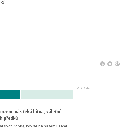
áků.
nzenu vás čeká bitva, válečníci
ich předků
al život v době, kdy se na našem území