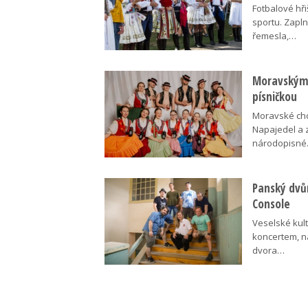
Fotbalové hři
sportu. Zapln
řemesla,…
Moravskými
písničkou
Moravské cho
Napajedel a 
národopisn
Panský dvů
Console
Veselské kult
koncertem, n
dvora…