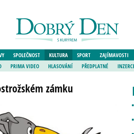
VY
SPOLEČNOST
KULTURA
SPORT
ZAJÍMAVOSTI
O
PRIMA VIDEO
HLASOVÁNÍ
PŘEDPLATNÉ
INZERC
 ostrožském zámku