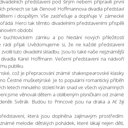
ivadelních představení pod širým nebem připravili první
ích prknech se tak členové Hoffmannova divadla představí
dětem i dospělým. Vše zastřešuje a doplňuje V. zámecké
ořádá. Herci tak těmito divadelními představeními přispěli
dninovém období.
v buchlovickém zámku a po hledání nových příležitostí
e rádi přijali. Uvědomujeme si, že ne každé představení
zvolili tuto divadelní skladbu. Jsou to také naše nejznámější
el divadla Karel Hoffmann. Večerní představení na nádvoří
mu publiku.
 ženské, což je přepracování známé shakespearovské klasiky
táno Čestné mušketýrské. Je to populární romantický příběh
tých letech minulého století hrán snad ve všech významných
vení jsme věnovali dětem a oblíbeným písničkám od známé
Zdeněk Svěrák. Budou to Princové jsou na draka a Ať žijí
představení, která jsou doplněna zajímavým prostředím.
námé melodie dětských pohádek, které lákají nejen děti,