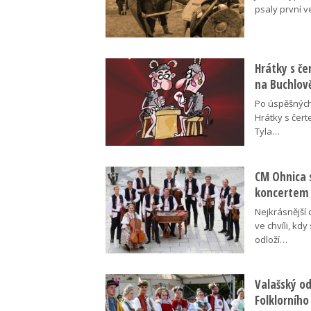
psaly první v
Hrátky s č
na Buchlov
Po úspěšných
Hrátky s čert
Tyla…
CM Ohnica 
koncertem
Nejkrásnější 
ve chvíli, kdy
odloží…
Valašský o
Folklorního