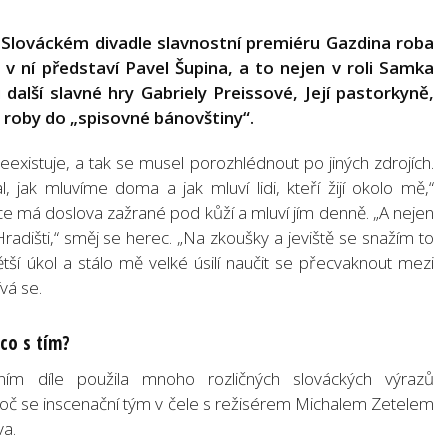
 Slováckém divadle slavnostní premiéru Gazdina roba
 v ní představí Pavel Šupina, a to nejen v roli Samka
 další slavné hry Gabriely Preissové, Její pastorkyně,
 roby do „spisovné bánovštiny“.
eexistuje, a tak se musel porozhlédnout po jiných zdrojích.
 jak mluvíme doma a jak mluví lidi, kteří žijí okolo mě,“
bce má doslova zažrané pod kůží a mluví jím denně. „A nejen
adišti,“ směj se herec. „Na zkoušky a jeviště se snažím to
ětší úkol a stálo mě velké úsilí naučit se přecvaknout mezi
vá se.
co s tím?
ím díle použila mnoho rozličných slováckých výrazů
 proč se inscenační tým v čele s režisérem Michalem Zetelem
va.