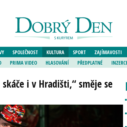
VY
SPOLEČNOST
KULTURA
SPORT
ZAJÍMAVOSTI
O
PRIMA VIDEO
HLASOVÁNÍ
PŘEDPLATNÉ
INZERC
skáče i v Hradišti,“ směje se