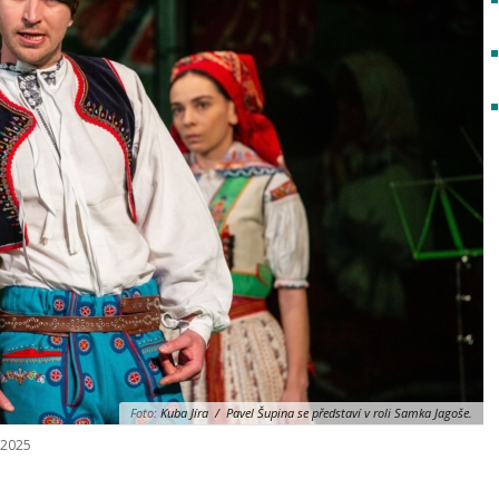
Foto:
Kuba Jíra / Pavel Šupina se představí v roli Samka Jagoše.
/ 2025