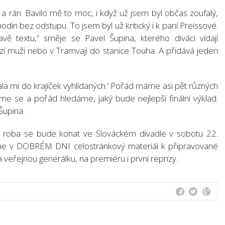
í a rán. Bavilo mě to moc, i když už jsem byl občas zoufalý,
in bez odstupu. To jsem byl už kritický i k paní Preissové.
vě textu,“ směje se Pavel Šupina, kterého diváci vídají
azí muži nebo v Tramvaji do stanice Touha. A přidává jeden
ala mi do krajíček vyhlídaných.' Pořád máme asi pět různých
e se a pořád hledáme, jaký bude nejlepší finální výklad.
Šupina.
 roba se bude konat ve Slováckém divadle v sobotu 22.
me v DOBRÉM DNI celostránkový materiál k připravované
a veřejnou generálku, na premiéru i první reprízy.