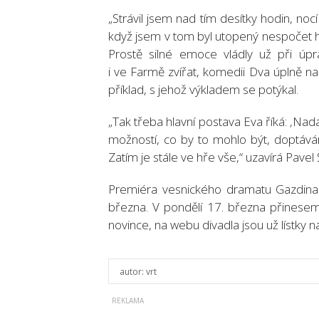
„Strávil jsem nad tím desítky hodin, noc
když jsem v tom byl utopený nespočet hod
Prostě silné emoce vládly už při úpra
i ve Farmě zvířat, komedii Dva úplně n
příklad, s jehož výkladem se potýkal.
„Tak třeba hlavní postava Eva říká: ‚Nad
možností, co by to mohlo být, doptávám
Zatím je stále ve hře vše,“ uzavírá Pavel 
Premiéra vesnického dramatu Gazdina
března. V pondělí 17. března přinese
novince, na webu divadla jsou už lístky n
autor:
vrt