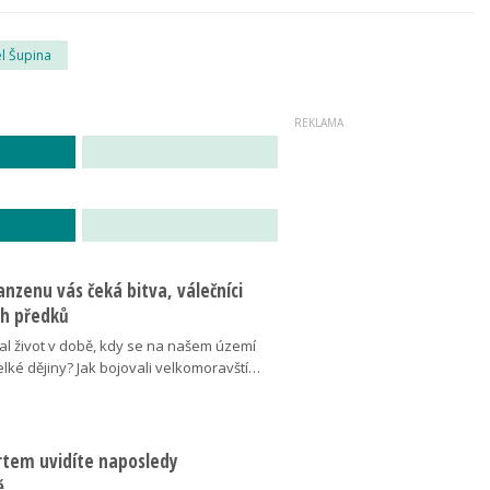
l Šupina
nzenu vás čeká bitva, válečníci
ich předků
al život v době, kdy se na našem území
elké dějiny? Jak bojovali velkomoravští…
ertem uvidíte naposledy
ě