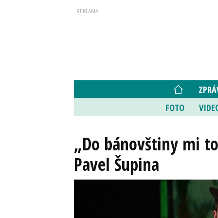
ZPRÁ
FOTO
VIDE
„Do bánovštiny mi to 
Pavel Šupina