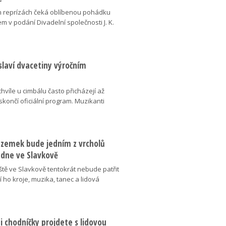
 reprízách čeká oblíbenou pohádku
em v podání Divadelní společnosti J. K.
slaví dvacetiny výročním
chvíle u cimbálu často přicházejí až
 skončí oficiální program. Muzikanti
dzemek bude jedním z vrcholů
 dne ve Slavkově
ště ve Slavkově tentokrát nebude patřit
í ho kroje, muzika, tanec a lidová
 chodníčky projdete s lidovou