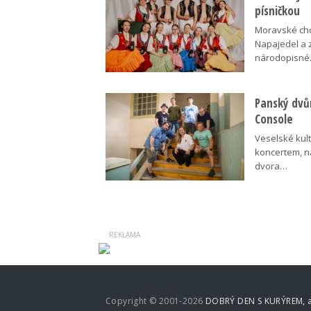
písničkou
Moravské cho
Napajedel a 
národopisn
Panský dvů
Console
Veselské kult
koncertem, n
dvora…
Copyright © 2001-2026
DOBRÝ DEN S KURÝREM, a.