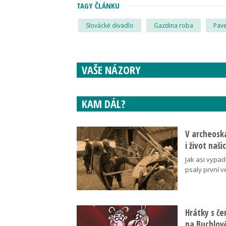
TAGY ČLÁNKU
Slovácké divadlo
Gazdina roba
Pave
VAŠE NÁZORY
KAM DÁL?
V archeoska
i život naš
Jak asi vypad
psaly první v
Hrátky s č
na Buchlov