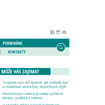
PODNIKÁNÍ
E
KONTAKTY
MŮŽE VÁS ZAJÍMAT
Tropické noci ničí spánek. Jak ochladit byt
a zvládnout vedra bez zbytečných chyb
Nemovitosti radnice prodala rychlostí
blesku, vydělá 83 milionů
U starého mlýna vyrostl pumptrack,