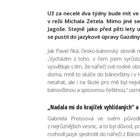
Už za necelé dva týdny bude mít ve
v režii Michala Zetela. Mimo jiné se
Jagoše. Stejně jako před pěti lety u
se pustil do jazykové úpravy Gazdiny
Jak Pavel říká, česko-bánovský slovník n
„Vycházím z toho, v čem jsem vyrůstal,
vysvětluje s tím, že nářečí své rodné o
doma, mně to skáče do bánovštiny i v Hr
netahat, ale i na škole pro mě byl nejv
bánovštinou a spisovnou češtinou,“ usmí
„Nadala mi do krajíček vyhlídaných” a 
Gabriela Preissová ve svém původn
z nejrůznějších vesnic, a to byl důvod,
rozhodl jazyk sjednotit do nářečí z Báno