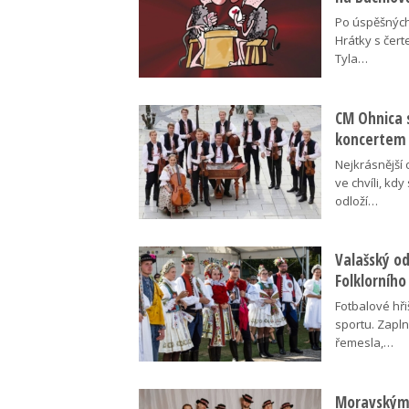
Po úspěšných
Hrátky s čert
Tyla…
CM Ohnica 
koncertem
Nejkrásnější 
ve chvíli, kdy
odloží…
Valašský o
Folklorního
Fotbalové hři
sportu. Zapln
řemesla,…
Moravskými