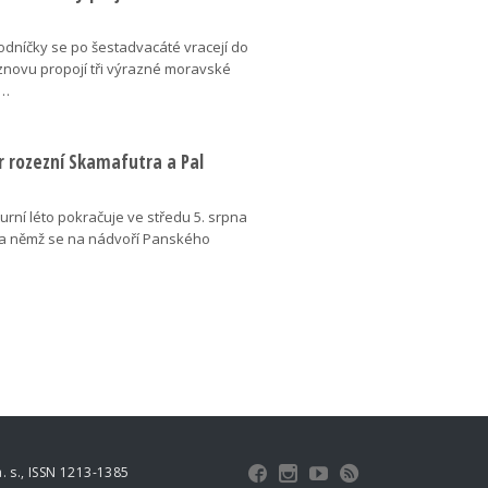
dníčky se po šestadvacáté vracejí do
znovu propojí tři výrazné moravské
é…
r rozezní Skamafutra a Pal
urní léto pokračuje ve středu 5. srpna
a němž se na nádvoří Panského
 s., ISSN 1213-1385