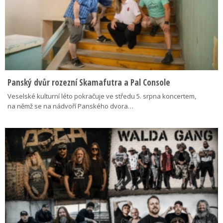
Panský dvůr rozezní Skamafutra a Pal Console
Veselské kulturní léto pokračuje ve středu 5. srpna koncertem,
na němž se na nádvoří Panského dvora…