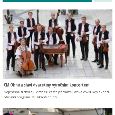
CM Ohnica slaví dvacetiny výročním koncertem
Nejkrásnější chvíle u cimbálu často přicházejí až ve chvíli, kdy skončí
oficiální program. Muzikanti odloží…