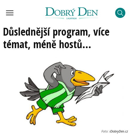
Důslednější program, více
témat, méně hostů...
Foto:
iDobryDen.cz