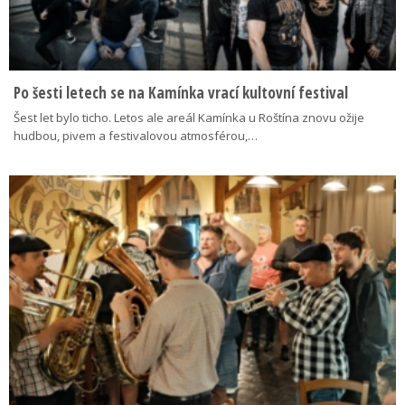
Po šesti letech se na Kamínka vrací kultovní festival
Šest let bylo ticho. Letos ale areál Kamínka u Roštína znovu ožije
hudbou, pivem a festivalovou atmosférou,…