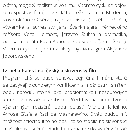
plátna, magický realismus ve filmu. V tomto cyklu se objeví
retrospektivy filmů baskického režiséra Julia Medema,
slovenského režiséra Juraje Jakubiska, českého režiséra,
výtvarníka a surrealisty Jana Švankmajera, německého
režiséra Veita Helmera, Jerzyho Stuhra a dramatika,
politika a literáta Pavla Kohouta za osobní účasti režisérů.
V tomto cyklu dojde i na filmy mystika a guru Alejandra
Jodorowskeho.
Izrael a Palestina, český a slovenský film
Program LFŠ se bude věnovat zejména filmům, které
se zabývají dlouholetým konfliktem a možnostmi smíření
obou národů, stejně jako problematikou nesourodých
kultur - židovské a arabské. Představena bude tvorba
významných režisérů obou oblastí Michela Khleifiho,
Amose Gitaie a Rashida Masharawiho. Diváci budou mít
možnost shlédnout to nejlepší, co se zrodilo na slovenské
i naší filmové scéně. „Bude to dramaturgický výběr z české