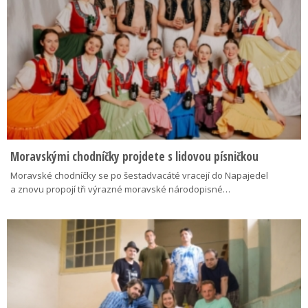
Moravskými chodníčky projdete s lidovou písničkou
Moravské chodníčky se po šestadvacáté vracejí do Napajedel
a znovu propojí tři výrazné moravské národopisné…