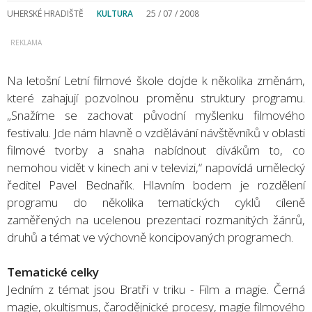
UHERSKÉ HRADIŠTĚ
KULTURA
25 / 07 / 2008
Na letošní Letní filmové škole dojde k několika změnám,
které zahajují pozvolnou proměnu struktury programu.
„Snažíme se zachovat původní myšlenku filmového
festivalu. Jde nám hlavně o vzdělávání návštěvníků v oblasti
filmové tvorby a snaha nabídnout divákům to, co
nemohou vidět v kinech ani v televizi,“ napovídá umělecký
ředitel Pavel Bednařík. Hlavním bodem je rozdělení
programu do několika tematických cyklů cíleně
zaměřených na ucelenou prezentaci rozmanitých žánrů,
druhů a témat ve výchovně koncipovaných programech.
Tematické celky
Jedním z témat jsou Bratři v triku - Film a magie. Černá
magie, okultismus, čarodějnické procesy, magie filmového