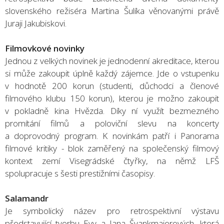
slovenského režiséra Martina Šulíka věnovanými právě
Juraji Jakubiskovi.
Filmovkové novinky
Jednou z velkých novinek je jednodenní akreditace, kterou
si může zakoupit úplně každý zájemce. Jde o vstupenku
v hodnotě 200 korun (studenti, důchodci a členové
filmového klubu 150 korun), kterou je možno zakoupit
v pokladně kina Hvězda. Díky ní využít bezmezného
promítání filmů a poloviční slevu na koncerty
a doprovodný program. K novinkám patří i Panorama
filmové kritiky - blok zaměřený na společenský filmový
kontext zemí Visegrádské čtyřky, na němž LFŠ
spolupracuje s šesti prestižními časopisy.
Salamandr
Je symbolický název pro retrospektivní výstavu
představující tvorbu Evy a Jana Švankmajerových, která