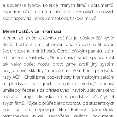
a slovenské tvorby, kolekce hraných filmů i dokumentů,
experimentálních filmů a snímků z tuzemských filmových
škol,“ napovídá Lenka Zemánková, tisková mluvčí.
Méně hostů, více informací
Jednou ze změn letošního ročníku je důslednější výběr
filmů i hostů. V rámci utahování opasků bylo na filmovou
školu pozváno méně hostů. Oproti loňským patnácti stům
jich přijede pětistovka. „Není v našich silách sponzorovat
tak velký počet hostů, proto jsme zvolili jiný systém
programové skladby,“ upozorňuje Petr Korč, předseda
rady AČF. „Chtěli jsme pozvat hosty k tematickým celkům
a představit tak jejich komplexní tvorbu,“ dodává
umělecký ředitel a za příklad uvádí návštěvu slovenského
režiséra Juraje Jakubiska, který představí pětačtyřicet
svých filmů. Půjde o průřez jeho tvorbou od studentských
dob až po nejnovější film Bathory. Jakubiskova
retrospektiva bude zakončena dvěma dokumenty