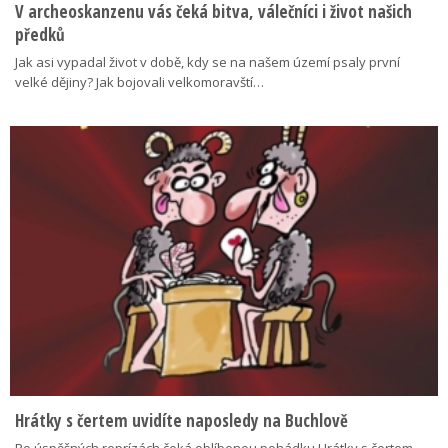
V archeoskanzenu vás čeká bitva, válečníci i život našich
předků
Jak asi vypadal život v době, kdy se na našem území psaly první
velké dějiny? Jak bojovali velkomoravští…
Hrátky s čertem uvidíte naposledy na Buchlově
Po úspěšných reprízách čeká oblíbenou pohádku Hrátky s čertem