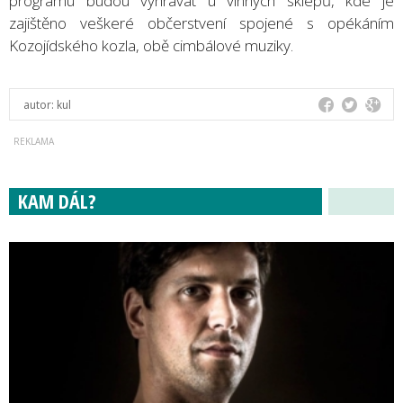
programu budou vyhrávat u vinných sklepů, kde je
zajištěno veškeré občerstvení spojené s opékáním
Kozojídského kozla, obě cimbálové muziky.
autor:
kul
KAM DÁL?