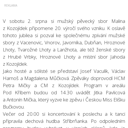
V sobotu 2. srpna si mužský pěvecký sbor Malina
z Kozojídek připomene 20. výročí svého vzniku. K oslavě
tohoto jubilea si pozval ke společnému zpívání mužské
sbory z Vacenovic, Vnorov, Javorníka, Dubňan, Hroznové
Lhoty, Tvarožné Lhoty a Lanžhota, ale též ženské sbory
z Hrubé Vrbky, Hroznové Lhoty a místní sbor Jahoda
z Kozojídek.
Jako hosté a sólisté se představí Josef Vaculík, Václav
Harnoš a Magdalena Můčková. Zpěváky doprovodí HCM
Petra Mičky a CM z Kozojídek. Program v areálu
Pod Kříbem budou od 14.30 uvádět Jitka Pavlicová
a Antonín Mička, který vyzve ke zpěvu i Českou Miss Elišku
Bučkovou.
Večer od 20.00 si koncertování k poslechu a k tanci
připravila dechová hudba Stříbrňanka. Po odpoledním