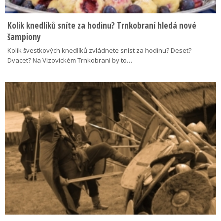
Kolik knedlíků sníte za hodinu? Trnkobraní hledá nové
šampiony
Kolik švestkových knedlíků zvládnete sníst za hodinu? Deset?
Dvacet? Na Vizovickém Trnkobraní by to…