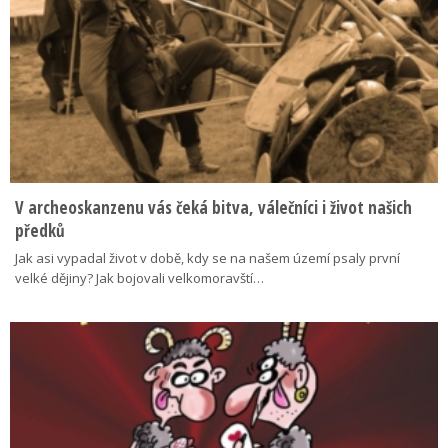
V archeoskanzenu vás čeká bitva, válečníci i život našich
předků
Jak asi vypadal život v době, kdy se na našem území psaly první
velké dějiny? Jak bojovali velkomoravští…