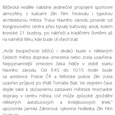
Běžecká neděle nabídne jedinečné propojení sportovní
atmosféry s kulisami Zlín Film Festivalu i typickou
architekturou města. Trasa hlavního závodu povede od
Kongresového centra přes bývalý baťovský areál, kolem
ikonické 21. budovy, po nábřeží a tradičními čtvrtěmi až
na náměstí Míru, kde bude cíl všech tratí.
„Kvůli bezpečnosti běžců i diváků bude v některých
částech města doprava omezena nebo zcela uzavřena.
Nejvýznamnější omezení čeká řidiče v době startu
hlavního závodu. Od 9.45 do 10.15 hodin bude
za asistence Policie ČR a Městské policie Zlín zcela
uzavřen průjezd po třídě Tomáše Bati. Ve stejném čase
dojde také k dočasnému zastavení městské hromadné
dopravy v centru města, což může způsobit zpoždění
některých autobusových a trolejbusových linek,“
upozornila Jarmila Záhorová, výkonná ředitelka Zlín Film
Festivalu.