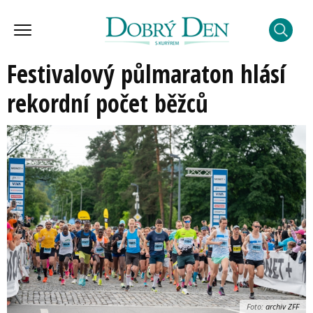
Festivalový půlmaraton hlásí
rekordní počet běžců
Foto:
archiv ZFF