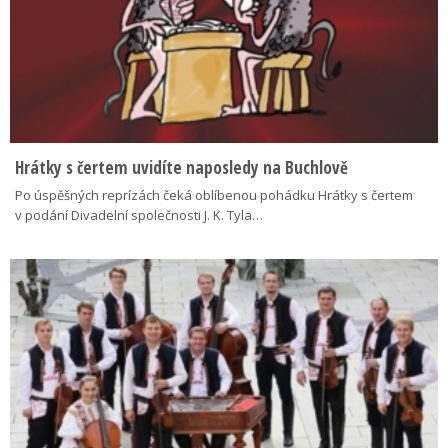
Hrátky s čertem uvidíte naposledy na Buchlově
Po úspěšných reprízách čeká oblíbenou pohádku Hrátky s čertem
v podání Divadelní společnosti J. K. Tyla…