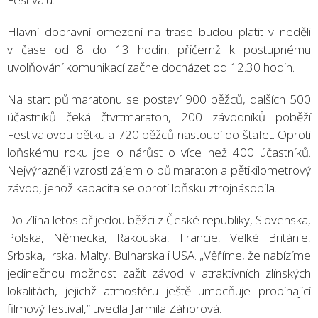
Hlavní dopravní omezení na trase budou platit v neděli
v čase od 8 do 13 hodin, přičemž k postupnému
uvolňování komunikací začne docházet od 12.30 hodin.
Na start půlmaratonu se postaví 900 běžců, dalších 500
účastníků čeká čtvrtmaraton, 200 závodníků poběží
Festivalovou pětku a 720 běžců nastoupí do štafet. Oproti
loňskému roku jde o nárůst o více než 400 účastníků.
Nejvýrazněji vzrostl zájem o půlmaraton a pětikilometrový
závod, jehož kapacita se oproti loňsku ztrojnásobila.
Do Zlína letos přijedou běžci z České republiky, Slovenska,
Polska, Německa, Rakouska, Francie, Velké Británie,
Srbska, Irska, Malty, Bulharska i USA. „Věříme, že nabízíme
jedinečnou možnost zažít závod v atraktivních zlínských
lokalitách, jejichž atmosféru ještě umocňuje probíhající
filmový festival,“ uvedla Jarmila Záhorová.