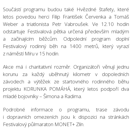
Součástí programu budou také Hvězdné štafety, které
letos povedou herci Filip František Červenka a Tomáš
Weber a triatlonista Petr Vabroušek. Ve 12.10 hodin
odstartuje Festivalová pětka určená především mladým
a začínajícím běžcům. Odpolední program doplní
Festivalový rodinný běh na 1400 metrů, který vyrazí
z náměstí Míru v 15 hodin.
Akce má i charitativní rozměr. Organizátoři věnují jednu
korunu za každý uběhnutý kilometr v dopoledních
závodech a výtěžek ze startovného rodinného běhu
projektu KORUNKA POMÁHÁ, který letos podpoří dva
mladé bojovníky – Šimona a Radima.
Podrobné informace o programu, trase závodu
i dopravních omezeních jsou k dispozici na stránkách
Festivalový půlmaraton MONET+ Zlín.