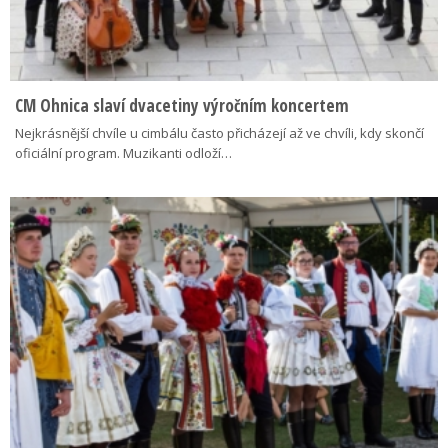
CM Ohnica slaví dvacetiny výročním koncertem
Nejkrásnější chvíle u cimbálu často přicházejí až ve chvíli, kdy skončí
oficiální program. Muzikanti odloží…