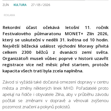
ZLÍN
KULTURA
27 / 05 / 2026
Rekordní účast očekává letošní 11. ročník
Festivalového půlmaratonu MONET+ Zlín 2026,
který se uskuteční v neděli 31. května od 10 hodin.
Největší běžecká událost východní Moravy přivítá
celkem 2300 běžců z dvanácti zemí světa.
Organizátoři museli vůbec poprvé v historii uzavřít
registrace více než měsíc před startem, protože
kapacita všech tratí byla zcela naplněna.
Závod si vyžádá také dočasná omezení dopravy v centru
města a změny některých linek MHD. Pořadatelé proto
apelují na řidiče i obyvatele Zlína, aby v průběhu závodu
počítali se změnami v dopravě a věnovali zvýšenou
pozornost značení a pokynů policistů.