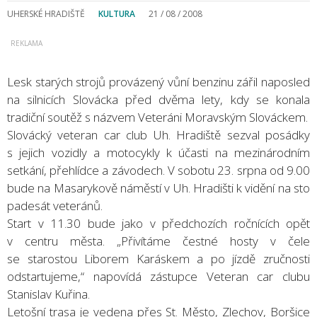
UHERSKÉ HRADIŠTĚ
KULTURA
21 / 08 / 2008
Lesk starých strojů provázený vůní benzinu zářil naposled
na silnicích Slovácka před dvěma lety, kdy se konala
tradiční soutěž s názvem Veteráni Moravským Slováckem.
Slovácký veteran car club Uh. Hradiště sezval posádky
s jejich vozidly a motocykly k účasti na mezinárodním
setkání, přehlídce a závodech. V sobotu 23. srpna od 9.00
bude na Masarykově náměstí v Uh. Hradišti k vidění na sto
padesát veteránů.
Start v 11.30 bude jako v předchozích ročnících opět
v centru města. „Přivítáme čestné hosty v čele
se starostou Liborem Karáskem a po jízdě zručnosti
odstartujeme,“ napovídá zástupce Veteran car clubu
Stanislav Kuřina.
Letošní trasa je vedena přes St. Město, Zlechov, Boršice