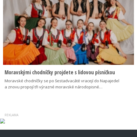
Moravskými chodníčky projdete s lidovou písničkou
Moravské chodníčky se po šestadvacáté vracejí do Napajedel
a znovu propojí tři výrazné moravské národopisné…