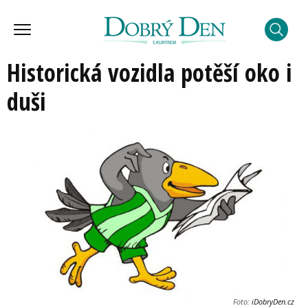
Historická vozidla potěší oko i
duši
Foto:
iDobryDen.cz