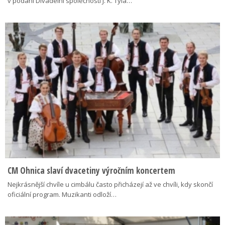
v podání Divadelní společnosti J. K. Tyla…
CM Ohnica slaví dvacetiny výročním koncertem
Nejkrásnější chvíle u cimbálu často přicházejí až ve chvíli, kdy skončí
oficiální program. Muzikanti odloží…