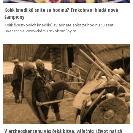
Kolik knedlíků sníte za hodinu? Trnkobraní hledá nové
šampiony
Kolik švestkových knedlíků zvládnete sníst za hodinu? Deset?
Dvacet? Na Vizovickém Trnkobraní by to…
V archeoskanzenu vás čeká bitva, válečníci i život našich