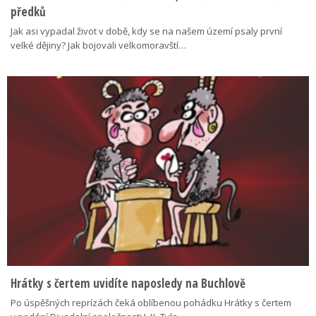
předků
Jak asi vypadal život v době, kdy se na našem území psaly první
velké dějiny? Jak bojovali velkomoravští…
Hrátky s čertem uvidíte naposledy na Buchlově
Po úspěšných reprízách čeká oblíbenou pohádku Hrátky s čertem