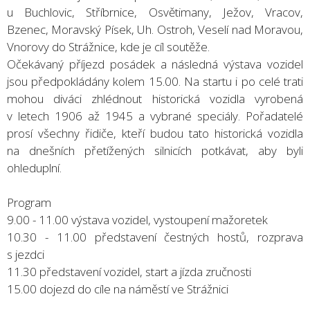
u Buchlovic, Stříbrnice, Osvětimany, Ježov, Vracov,
Bzenec, Moravský Písek, Uh. Ostroh, Veselí nad Moravou,
Vnorovy do Strážnice, kde je cíl soutěže.
Očekávaný příjezd posádek a následná výstava vozidel
jsou předpokládány kolem 15.00. Na startu i po celé trati
mohou diváci zhlédnout historická vozidla vyrobená
v letech 1906 až 1945 a vybrané speciály. Pořadatelé
prosí všechny řidiče, kteří budou tato historická vozidla
na dnešních přetížených silnicích potkávat, aby byli
ohleduplní.
Program
9.00 - 11.00 výstava vozidel, vystoupení mažoretek
10.30 - 11.00 představení čestných hostů, rozprava
s jezdci
11.30 představení vozidel, start a jízda zručnosti
15.00 dojezd do cíle na náměstí ve Strážnici