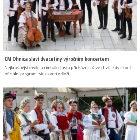
CM Ohnica slaví dvacetiny výročním koncertem
Nejkrásnější chvíle u cimbálu často přicházejí až ve chvíli, kdy skončí
oficiální program. Muzikanti odloží…