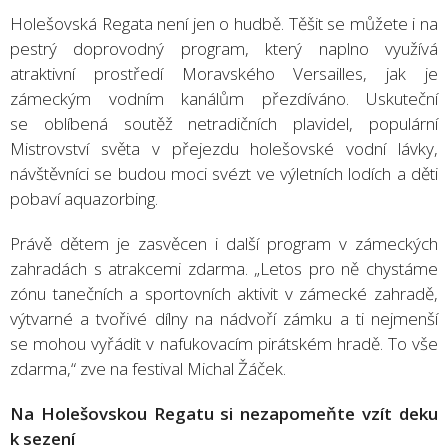
Holešovská Regata není jen o hudbě. Těšit se můžete i na
pestrý doprovodný program, který naplno využívá
atraktivní prostředí Moravského Versailles, jak je
zámeckým vodním kanálům přezdíváno. Uskuteční
se oblíbená soutěž netradičních plavidel, populární
Mistrovství světa v přejezdu holešovské vodní lávky,
návštěvníci se budou moci svézt ve výletních lodích a děti
pobaví aquazorbing.
Právě dětem je zasvěcen i další program v zámeckých
zahradách s atrakcemi zdarma. „Letos pro ně chystáme
zónu tanečních a sportovních aktivit v zámecké zahradě,
výtvarné a tvořivé dílny na nádvoří zámku a ti nejmenší
se mohou vyřádit v nafukovacím pirátském hradě. To vše
zdarma,“ zve na festival Michal Žáček.
Na Holešovskou Regatu si nezapomeňte vzít deku
k sezení