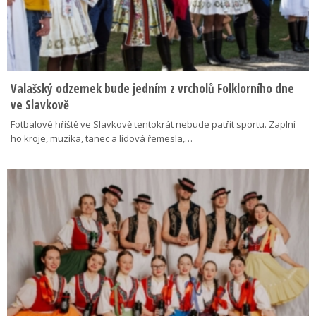
Valašský odzemek bude jedním z vrcholů Folklorního dne
ve Slavkově
Fotbalové hřiště ve Slavkově tentokrát nebude patřit sportu. Zaplní
ho kroje, muzika, tanec a lidová řemesla,…