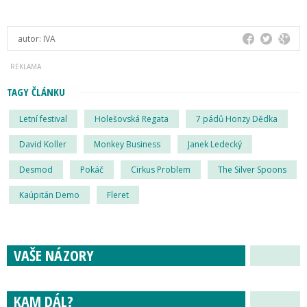
autor:
IVA
TAGY ČLÁNKU
Letní festival
Holešovská Regata
7 pádů Honzy Dědka
David Koller
Monkey Business
Janek Ledecký
Desmod
Pokáč
Cirkus Problem
The Silver Spoons
Kaúpitán Demo
Fleret
VAŠE NÁZORY
KAM DÁL?