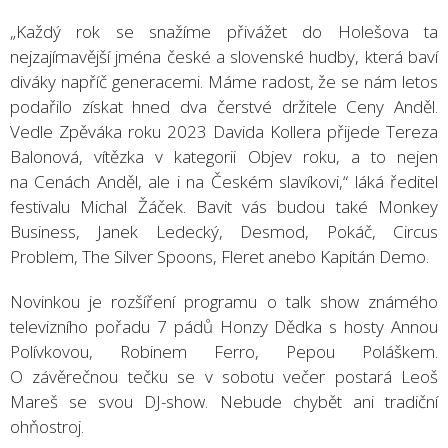
„Každý rok se snažíme přivážet do Holešova ta
nejzajímavější jména české a slovenské hudby, která baví
diváky napříč generacemi. Máme radost, že se nám letos
podařilo získat hned dva čerstvé držitele Ceny Anděl.
Vedle Zpěváka roku 2023 Davida Kollera přijede Tereza
Balonová, vítězka v kategorii Objev roku, a to nejen
na Cenách Anděl, ale i na Českém slavíkovi,“ láká ředitel
festivalu Michal Žáček. Bavit vás budou také Monkey
Business, Janek Ledecký, Desmod, Pokáč, Circus
Problem, The Silver Spoons, Fleret anebo Kapitán Demo.
Novinkou je rozšíření programu o talk show známého
televizního pořadu 7 pádů Honzy Dědka s hosty Annou
Polívkovou, Robinem Ferro, Pepou Poláškem.
O závěrečnou tečku se v sobotu večer postará Leoš
Mareš se svou DJ-show. Nebude chybět ani tradiční
ohňostroj.