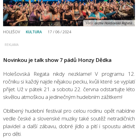
Foto:
archiv Holešovská Regata
HOLEŠOV
KULTURA
17 / 06 / 2024
Novinkou je talk show 7 pádů Honzy Dědka
Holešovská Regata nikdy nezklame! V programu 12.
ročníku si každý najde nějakou pecku, kvůli které se vyplatí
přijet. Už v pátek 21. a sobotu 22. června odstartujte léto
skvělou atmoškou a jedinečným hudebním zážitkem!
Oblíbený hudební festival pro celou rodinu opět nabídne
vedle české a slovenské muziky také soutěž netradičních
plavidel a další zábavu, dobré jídlo a pití i spoustu aktivit
pro děti.