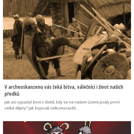
V archeoskanzenu vás čeká bitva, válečníci i život našich
předků
Jak asi vypadal život v době, kdy se na našem území psaly první
velké dějiny? Jak bojovali velkomoravští…