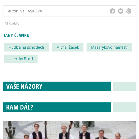
autor:
Iva PAŠKOVÁ
TAGY ČLÁNKU
Hudba na schodech
Michal Žáček
Masarykovo náměstí
Uherský Brod
VAŠE NÁZORY
KAM DÁL?