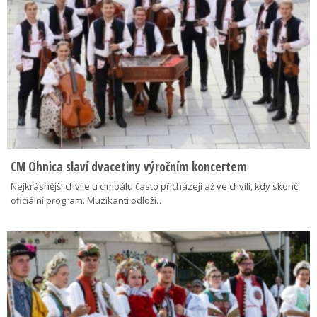
CM Ohnica slaví dvacetiny výročním koncertem
Nejkrásnější chvíle u cimbálu často přicházejí až ve chvíli, kdy skončí
oficiální program. Muzikanti odloží…