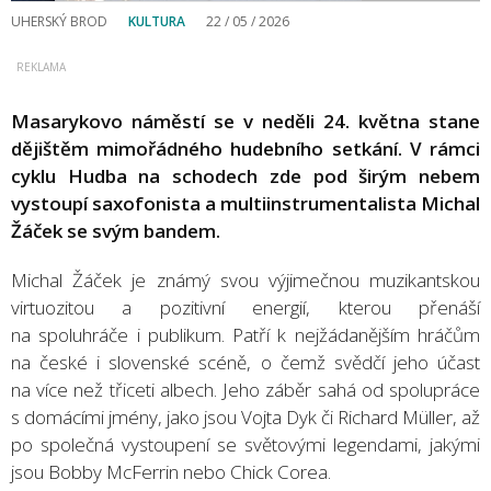
UHERSKÝ BROD
KULTURA
22 / 05 / 2026
Masarykovo náměstí se v neděli 24. května stane
dějištěm mimořádného hudebního setkání. V rámci
cyklu Hudba na schodech zde pod širým nebem
vystoupí saxofonista a multiinstrumentalista Michal
Žáček se svým bandem.
Michal Žáček je známý svou výjimečnou muzikantskou
virtuozitou a pozitivní energií, kterou přenáší
na spoluhráče i publikum. Patří k nejžádanějším hráčům
na české i slovenské scéně, o čemž svědčí jeho účast
na více než třiceti albech. Jeho záběr sahá od spolupráce
s domácími jmény, jako jsou Vojta Dyk či Richard Müller, až
po společná vystoupení se světovými legendami, jakými
jsou Bobby McFerrin nebo Chick Corea.