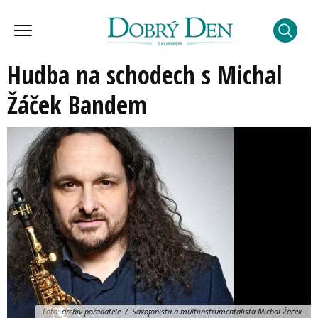
Hudba na schodech s Michal
Žáček Bandem
Foto:
archiv pořadatele / Saxofonista a multiinstrumentalista Michal Žáček.