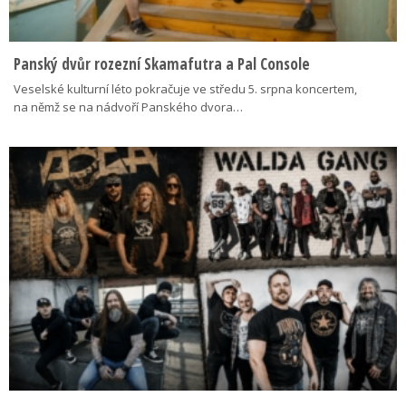
Panský dvůr rozezní Skamafutra a Pal Console
Veselské kulturní léto pokračuje ve středu 5. srpna koncertem,
na němž se na nádvoří Panského dvora…