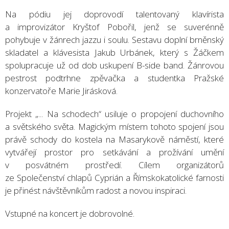
Na pódiu jej doprovodí talentovaný klavírista
a improvizátor Kryštof Pobořil, jenž se suverénně
pohybuje v žánrech jazzu i soulu. Sestavu doplní brněnský
skladatel a klávesista Jakub Urbánek, který s Žáčkem
spolupracuje už od dob uskupení B-side band. Žánrovou
pestrost podtrhne zpěvačka a studentka Pražské
konzervatoře Marie Jirásková.
Projekt „... Na schodech“ usiluje o propojení duchovního
a světského světa. Magickým místem tohoto spojení jsou
právě schody do kostela na Masarykově náměstí, které
vytvářejí prostor pro setkávání a prožívání umění
v posvátném prostředí. Cílem organizátorů
ze Společenství chlapů Cyprián a Římskokatolické farnosti
je přinést návštěvníkům radost a novou inspiraci.
Vstupné na koncert je dobrovolné.