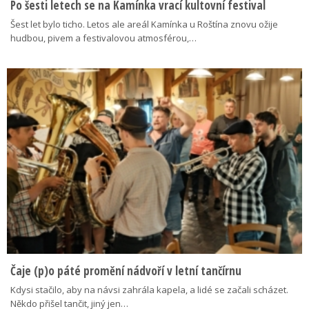
Po šesti letech se na Kamínka vrací kultovní festival
Šest let bylo ticho. Letos ale areál Kamínka u Roštína znovu ožije
hudbou, pivem a festivalovou atmosférou,…
Čaje (p)o páté promění nádvoří v letní tančírnu
Kdysi stačilo, aby na návsi zahrála kapela, a lidé se začali scházet.
Někdo přišel tančit, jiný jen…