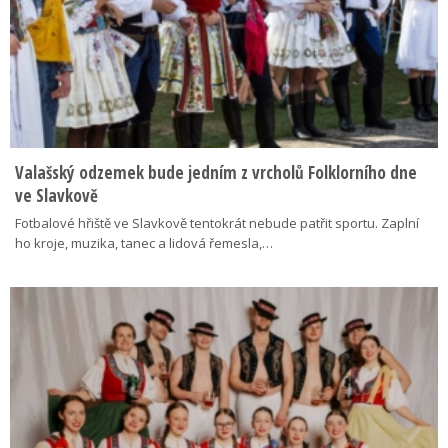
Valašský odzemek bude jedním z vrcholů Folklorního dne
ve Slavkově
Fotbalové hřiště ve Slavkově tentokrát nebude patřit sportu. Zaplní
ho kroje, muzika, tanec a lidová řemesla,…