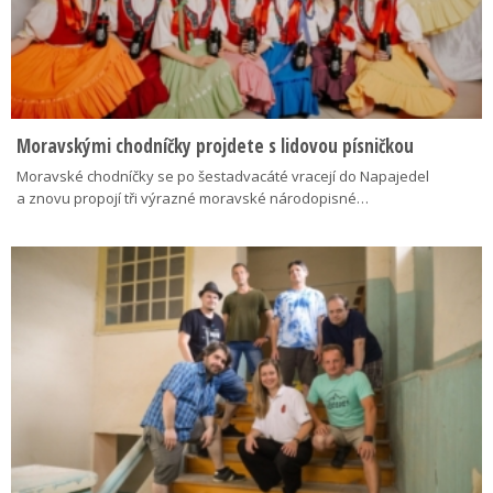
Moravskými chodníčky projdete s lidovou písničkou
Moravské chodníčky se po šestadvacáté vracejí do Napajedel
a znovu propojí tři výrazné moravské národopisné…