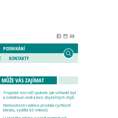
PODNIKÁNÍ
E
KONTAKTY
MŮŽE VÁS ZAJÍMAT
Tropické noci ničí spánek. Jak ochladit byt
a zvládnout vedra bez zbytečných chyb
Nemovitosti radnice prodala rychlostí
blesku, vydělá 83 milionů
U starého mlýna vyrostl pumptrack,