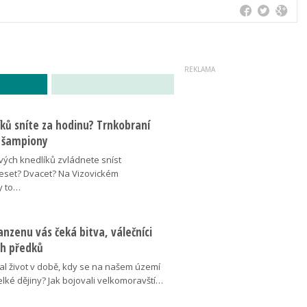
íků sníte za hodinu? Trnkobraní
 šampiony
vých knedlíků zvládnete sníst
eset? Dvacet? Na Vizovickém
y to…
nzenu vás čeká bitva, válečníci
ich předků
al život v době, kdy se na našem území
elké dějiny? Jak bojovali velkomoravští…