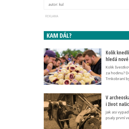
autor:
kul
KAM DÁL?
Kolik knedl
hledá nové
Kolik švestko
za hodinu? D
Trnkobraní b
V archeoska
i život naš
Jak asi vypad
psaly první v