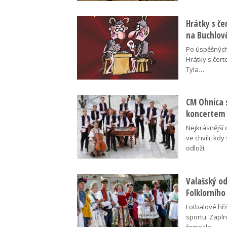
Hrátky s č
na Buchlov
Po úspěšných
Hrátky s čert
Tyla…
CM Ohnica 
koncertem
Nejkrásnější 
ve chvíli, kdy
odloží…
Valašský o
Folklorního
Fotbalové hři
sportu. Zapln