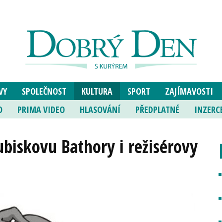
VY
SPOLEČNOST
KULTURA
SPORT
ZAJÍMAVOSTI
O
PRIMA VIDEO
HLASOVÁNÍ
PŘEDPLATNÉ
INZERC
ubiskovu Bathory i režisérovy