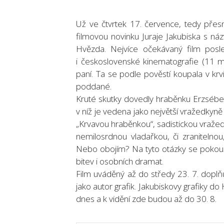
Už ve čtvrtek 17. července, tedy přes
filmovou novinku Juraje Jakubiska s ná
Hvězda. Nejvíce očekávaný film posle
i československé kinematografie (11 m
paní. Ta se podle pověstí koupala v krv
poddané.
Kruté skutky dovedly hraběnku Erzsébe
v níž je vedena jako největší vražedkyn
„Krvavou hraběnkou“, sadistickou vražed
nemilosrdnou vladařkou, či zranitelno
Nebo obojím? Na tyto otázky se pokouš
bitev i osobních dramat.
Film uváděný až do středy 23. 7. doplň
jako autor grafik. Jakubiskovy grafiky d
dnes a k vidění zde budou až do 30. 8.