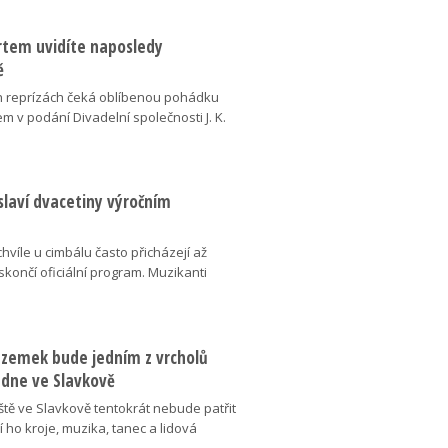
ertem uvidíte naposledy
ě
 reprízách čeká oblíbenou pohádku
em v podání Divadelní společnosti J. K.
slaví dvacetiny výročním
chvíle u cimbálu často přicházejí až
 skončí oficiální program. Muzikanti
dzemek bude jedním z vrcholů
 dne ve Slavkově
ště ve Slavkově tentokrát nebude patřit
í ho kroje, muzika, tanec a lidová