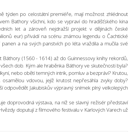
ně týden po celostátní premiéře, mají možnost zhlédnout
zvem Bathory všichni, kdo se vypraví do hradišťského kina
dních let a zároveň nejdražší projekt v dějinách české
ilionů eur) přivádí na scénu známou legendu o Čachtické
i panen a na svých panstvích po léta vraždila a mučila své
t Báthory (1560 - 1614) až do Guinnessovy knihy rekordů,
ě všech dob. Kým ale hraběnka Báthory ve skutečnosti byla?
kyní, nebo obětí temných intrik, pomluv a bezpráví? Krutou,
u, osamělou vdovou, jejíž krutost nepřesáhla zvyky doby?
í odpovědět Jakubiskův výpravný snímek plný velkolepých
uje doprovodná výstava, na níž se slavný režisér představí
o Hvězdy doputují z filmového festivalu v Karlových Varech už