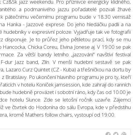
k Cz&Sk jazz weekendu. Pro příznivce energicky klidného,
anitého a podmanivého jazzu pořadatelé pozvali žhavé
k pátečnímu večernímu programu bude v 18.30 vernisáž
ěcha Hanka - Jazzové exprese. Do jeho hledáčku padli a na
 hudebníky v expresivní poloze. Vyjadřuje tak ve fotografii
zz disponuje. Je to průřez jeho pětiletou prací, kdy se mu
o Hancocka, Chicka Coreu, Elvina Jonese aj. V 19.00 se pak
ce. Za větší bandy letního „jazzování“ navštíví festival
-dur Jazz band, Zlín. V menší hudební sestavě se pak
a, Lazaro Curz Quintet (CZ - Kuba) a třešničkou na dortu by
 Bratislavy. Po ukončení hlavního programu je pro ty, kteří
řaticích v hotelu Koníček jamsession, kde zahrají do ranních
a bude hudebně provázet i sobotní ráno, kdy čas od 10.00 je
dce hotelu Slunce. Zde se letošní ročník uzavře. Zájemci
již ve čtvrtek do Hodonína do sálu Evropa, kde v předstihu
ra, kromě Mathers follow chairs, vystoupí od 19.00.