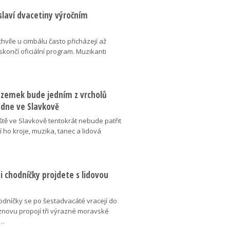
slaví dvacetiny výročním
chvíle u cimbálu často přicházejí až
 skončí oficiální program. Muzikanti
dzemek bude jedním z vrcholů
 dne ve Slavkově
ště ve Slavkově tentokrát nebude patřit
í ho kroje, muzika, tanec a lidová
 chodníčky projdete s lidovou
dníčky se po šestadvacáté vracejí do
znovu propojí tři výrazné moravské
é…