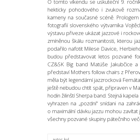
O tomto víkendu se uskuteční 9. roční
hekticky pohodového i zvukově rozm
kameny na současné scéně. Prologem 
fotografií slovenského výtvarníka Vojt
výstavu přiveze ukázat jazzové i rockové
zmíněnou škálu rozmanitosti, kterou ja
podařilo nafotit Milese Davice, Herbieh
budou představovat letos pozvané forma
CZ&SK Big band Matúše Jakubčice a F
představí Mothers follow chairs z Přerov
měla být legendární jazzrocková Femáta z
ještě nebudou chtít spát, připraven v Ma
hodin žilinští Sherpa band. Stejná kapel
vyhrazen na „pozdní“ snídani na zahrá
o maximální dávku jazzu mohou zavítat 
všechny pozvané skupiny pátečního veče
autor:
kul