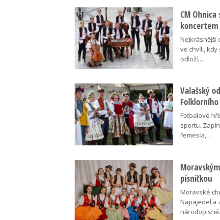
CM Ohnica 
koncertem
Nejkrásnější 
ve chvíli, kdy
odloží…
Valašský o
Folklorního
Fotbalové hři
sportu. Zapln
řemesla,…
Moravskými
písničkou
Moravské cho
Napajedel a 
národopisn