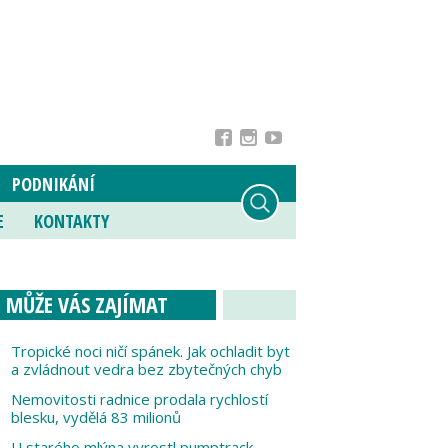
PODNIKÁNÍ
E
KONTAKTY
MŮŽE VÁS ZAJÍMAT
Tropické noci ničí spánek. Jak ochladit byt
a zvládnout vedra bez zbytečných chyb
Nemovitosti radnice prodala rychlostí
blesku, vydělá 83 milionů
U starého mlýna vyrostl pumptrack,