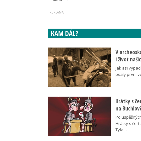
KAM DÁL?
V archeoska
i život naš
Jak asi vypad
psaly první v
Hrátky s č
na Buchlov
Po úspěšných
Hrátky s čert
Tyla…