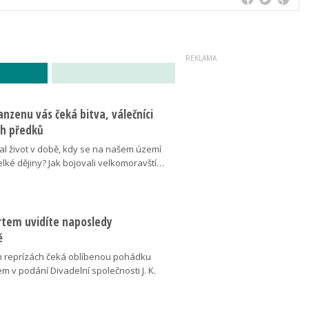
nzenu vás čeká bitva, válečníci
ich předků
al život v době, kdy se na našem území
elké dějiny? Jak bojovali velkomoravští…
ertem uvidíte naposledy
ě
 reprízách čeká oblíbenou pohádku
em v podání Divadelní společnosti J. K.