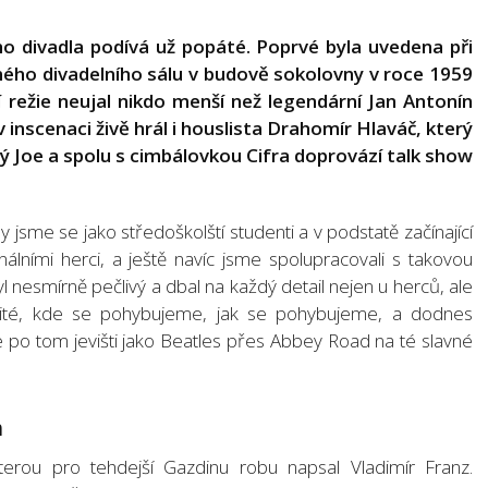
o divadla podívá už popáté. Poprvé byla uvedena při
ého divadelního sálu v budově sokolovny v roce 1959
í režie neujal nikdo menší než legendární Jan Antonín
v inscenaci živě hrál i houslista Drahomír Hlaváč, který
ý Joe a spolu s cimbálovkou Cifra doprovází talk show
 jsme se jako středoškolští studenti a v podstatě začínající
onálními herci, a ještě navíc jsme spolupracovali s takovou
Byl nesmírně pečlivý a dbal na každý detail nejen u herců, ale
ežité, kde se pohybujeme, jak se pohybujeme, a dodnes
e po tom jevišti jako Beatles přes Abbey Road na té slavné
a
erou pro tehdejší Gazdinu robu napsal Vladimír Franz.