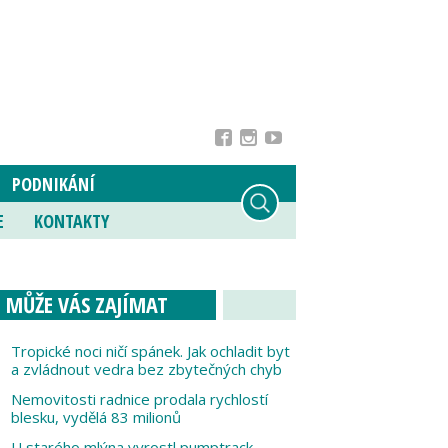
PODNIKÁNÍ
E
KONTAKTY
MŮŽE VÁS ZAJÍMAT
Tropické noci ničí spánek. Jak ochladit byt
a zvládnout vedra bez zbytečných chyb
Nemovitosti radnice prodala rychlostí
blesku, vydělá 83 milionů
U starého mlýna vyrostl pumptrack,