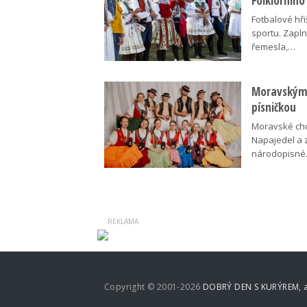
Folklorního
Fotbalové hři
sportu. Zapln
řemesla,…
Moravskými
písničkou
Moravské cho
Napajedel a 
národopisn
Copyright © 2001-2026
DOBRÝ DEN S KURÝREM, a.