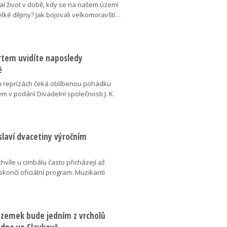
al život v době, kdy se na našem území
elké dějiny? Jak bojovali velkomoravští…
ertem uvidíte naposledy
ě
 reprízách čeká oblíbenou pohádku
em v podání Divadelní společnosti J. K.
slaví dvacetiny výročním
chvíle u cimbálu často přicházejí až
 skončí oficiální program. Muzikanti
dzemek bude jedním z vrcholů