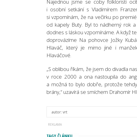
Najednou jsme se coby folkloristi oc
i osobní setkání s Vladimírem Franze
si vzpomínám, že na večírku po premiéř
od kapely Buty. Byl to nádherný rok a 
dodnes s láskou vzpomínáme. A když te
doprovázíme Na pohovce Jožky Kubání
Hlaváč, který je mimo jiné i manžel
Hlaváčové.
„S oblibou říkám, že jsem do divadla nas
v roce 2000 a ona nastoupila do anga
a možná to bylo dobře, protože tehdy 
brány,“ uzavírá se smíchem Drahomír Hl
autor:
vrt
TAGY ČLÁNKU