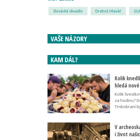
Slovácké divadlo
Drahoš Hlaváč
GU
VAŠE NÁZORY
KAM DÁL?
Kolik knedl
hledá nové
Kolik švestko
za hodinu? D
Trnkobraní b
V archeoska
i život naš