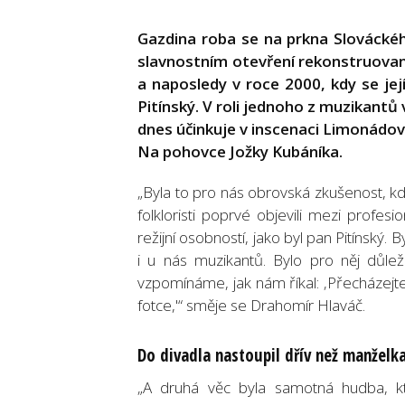
Gazdina roba se na prkna Slováckéh
slavnostním otevření rekonstruovan
a naposledy v roce 2000, kdy se jej
Pitínský. V roli jednoho z muzikantů 
dnes účinkuje v inscenaci Limonádov
Na pohovce Jožky Kubáníka.
„Byla to pro nás obrovská zkušenost, kdy
folkloristi poprvé objevili mezi profesi
režijní osobností, jako byl pan Pitínský. 
i u nás muzikantů. Bylo pro něj důl
vzpomínáme, jak nám říkal: ‚Přecházejt
fotce,'“ směje se Drahomír Hlaváč.
Do divadla nastoupil dřív než manželk
„A druhá věc byla samotná hudba, kt