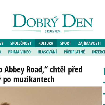
VY
SPOLEČNOST
KULTURA
SPORT
ZAJÍMAVOSTI
O
PRIMA VIDEO
HLASOVÁNÍ
PŘEDPLATNÉ
INZERC
o Abbey Road,“ chtěl před
ký po muzikantech