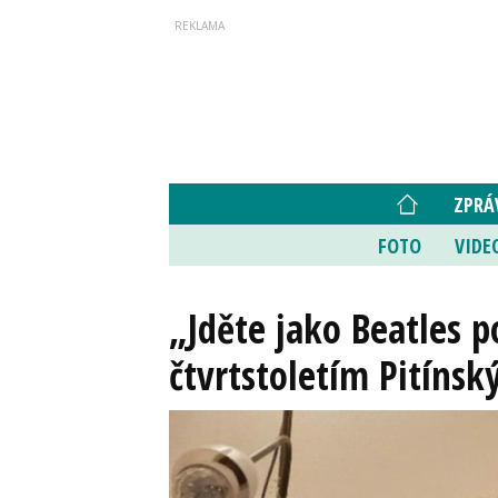
ZPRÁ
FOTO
VIDE
„Jděte jako Beatles p
čtvrtstoletím Pitíns