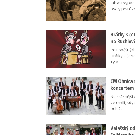
Jak asi vypad
psaly první v
Hrátky s č
na Buchlov
Po úspěšných
Hrátky s čert
Tyla…
CM Ohnica 
koncertem
Nejkrásnější 
ve chvíli, kdy
odloží…
Valašský o