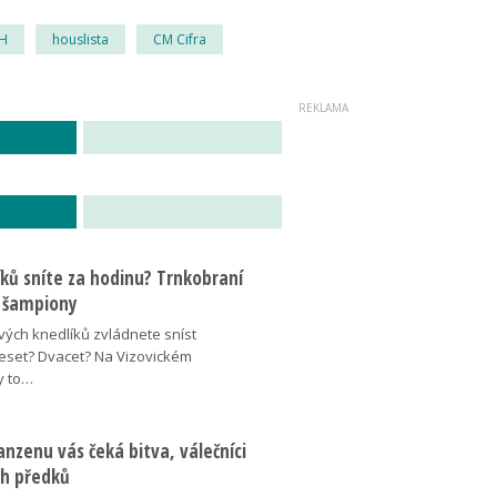
H
houslista
CM Cifra
íků sníte za hodinu? Trnkobraní
 šampiony
vých knedlíků zvládnete sníst
eset? Dvacet? Na Vizovickém
y to…
nzenu vás čeká bitva, válečníci
ich předků