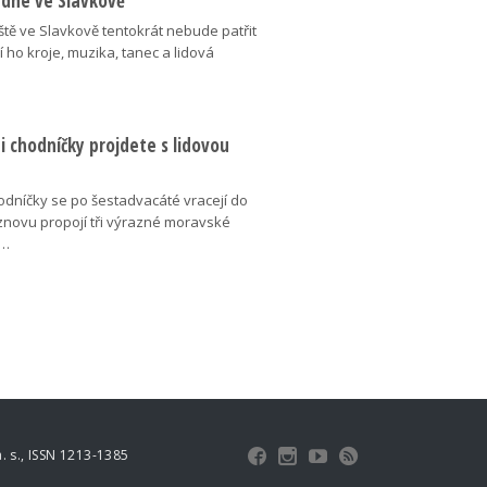
 dne ve Slavkově
ště ve Slavkově tentokrát nebude patřit
í ho kroje, muzika, tanec a lidová
 chodníčky projdete s lidovou
dníčky se po šestadvacáté vracejí do
znovu propojí tři výrazné moravské
é…
 s., ISSN 1213-1385