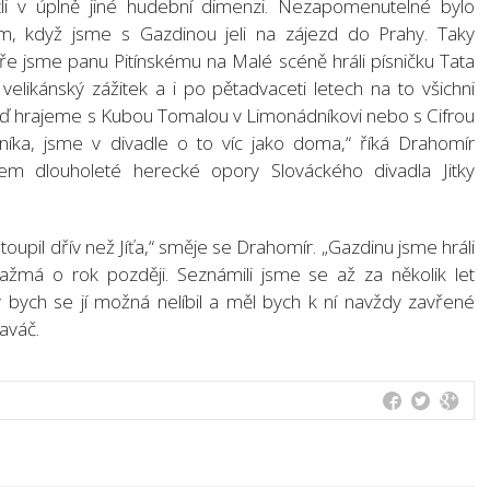
itli v úplně jiné hudební dimenzi. Nezapomenutelné bylo
m, když jsme s Gazdinou jeli na zájezd do Prahy. Taky
e jsme panu Pitínskému na Malé scéně hráli písničku Tata
velikánský zážitek a i po pětadvaceti letech na to všichni
ď hrajeme s Kubou Tomalou v Limonádníkovi nebo s Cifrou
ka, jsme v divadle o to víc jako doma,“ říká Drahomír
em dlouholeté herecké opory Slováckého divadla Jitky
toupil dřív než Jíťa,“ směje se Drahomír. „Gazdinu jsme hráli
žmá o rok později. Seznámili jsme se až za několik let
bych se jí možná nelíbil a měl bych k ní navždy zavřené
aváč.