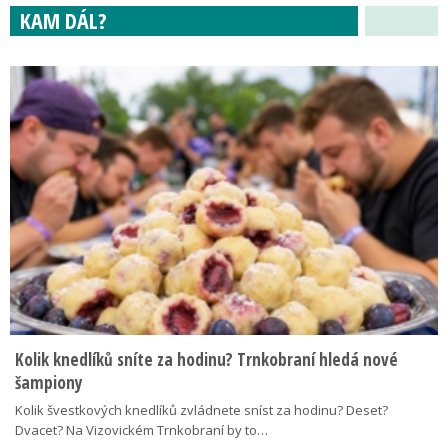
KAM DÁL?
Kolik knedlíků sníte za hodinu? Trnkobraní hledá nové
šampiony
Kolik švestkových knedlíků zvládnete sníst za hodinu? Deset?
Dvacet? Na Vizovickém Trnkobraní by to…