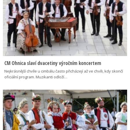
CM Ohnica slaví dvacetiny výročním koncertem
Nejkrásnější chvíle u cimbálu často přicházejí až ve chvíli, kdy skončí
oficiální program. Muzikanti odloží…