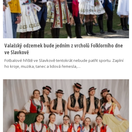
Valašský odzemek bude jedním z vrcholů Folklorního dne
ve Slavkově
Fotbalové hřiště ve Slavkově tentokrát nebude patřit sportu. Zaplní
ho kroje, muzika, tanec a lidová řemesla,…