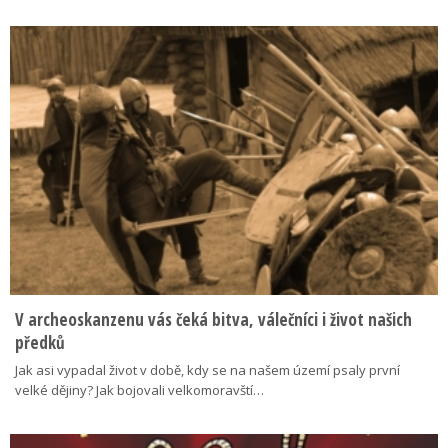
V archeoskanzenu vás čeká bitva, válečníci i život našich
předků
Jak asi vypadal život v době, kdy se na našem území psaly první
velké dějiny? Jak bojovali velkomoravští…