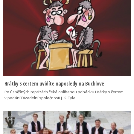
Hrátky s čertem uvidíte naposledy na Buchlově
Po úspěšných reprízách čeká oblíbenou pohádku Hrátky s čertem
v podání Divadelní společnosti J. K. Tyla…