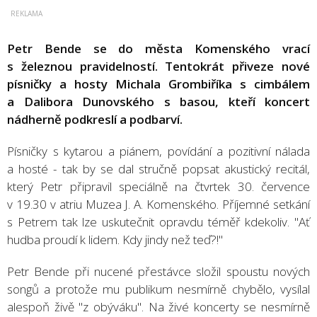
Petr Bende se do města Komenského vrací
s železnou pravidelností. Tentokrát přiveze nové
písničky a hosty Michala Grombiříka s cimbálem
a Dalibora Dunovského s basou, kteří koncert
nádherně podkreslí a podbarví.
Písničky s kytarou a piánem, povídání a pozitivní nálada
a hosté - tak by se dal stručně popsat akustický recitál,
který Petr připravil speciálně na čtvrtek 30. července
v 19.30 v atriu Muzea J. A. Komenského. Příjemné setkání
s Petrem tak lze uskutečnit opravdu téměř kdekoliv. "Ať
hudba proudí k lidem. Kdy jindy než teď?!"
Petr Bende při nucené přestávce složil spoustu nových
songů a protože mu publikum nesmírně chybělo, vysílal
alespoň živě "z obýváku". Na živé koncerty se nesmírně