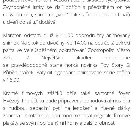
Zvýhodněné lístky se dají pořídit s předstihem online
na webu kina, samotné „vízo“ pak stačí předložit až trhači
u dveří do sálu,“ dodává.
Maraton odstartuje už v 11.00 dobrodružný animovaný
snímek Na skok do divočiny, ve 14.00 na děti čeká zvířecí
parta ve veleúspěšném pokračování Zootropolis: Město
zvířat 2. Největším lákadlem odpoledne
se pravděpodobně stane horká novinka Toy Story 5:
Příběh hraček. Pátý díl legendární animované série začíná
v 16.00.
Kromě filmových zážitků ožije také samotné foyer
Hvězdy. Pro děti tu bude připravená pohodová atmosféra
s hudbou, sedacími pytli na lenošení a hlavně dárky
zdarma – školáci si budou moci rozebrat originální filmové
plakáty se svými oblíbenými hrdiny a další drobnosti.