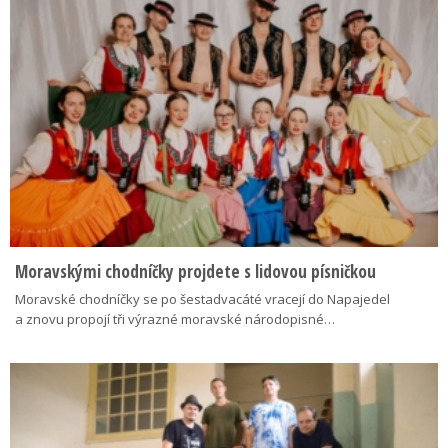
Moravskými chodníčky projdete s lidovou písničkou
Moravské chodníčky se po šestadvacáté vracejí do Napajedel
a znovu propojí tři výrazné moravské národopisné…