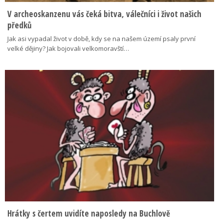
V archeoskanzenu vás čeká bitva, válečníci i život našich
předků
Jak asi vypadal život v době, kdy se na našem území psaly první
velké dějiny? Jak bojovali velkomoravští…
Hrátky s čertem uvidíte naposledy na Buchlově