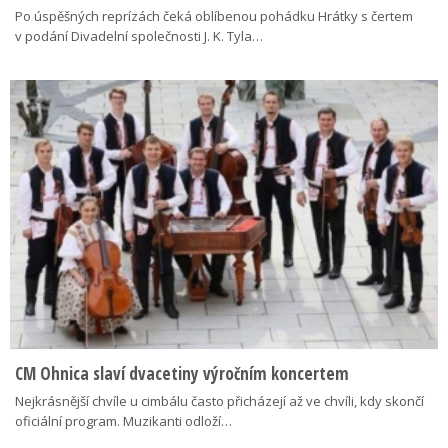
Po úspěšných reprízách čeká oblíbenou pohádku Hrátky s čertem
v podání Divadelní společnosti J. K. Tyla…
CM Ohnica slaví dvacetiny výročním koncertem
Nejkrásnější chvíle u cimbálu často přicházejí až ve chvíli, kdy skončí
oficiální program. Muzikanti odloží…