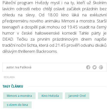
Páteční program Hvězdy myslí i na ty, kteří už školním
lavicím odrostli nebo chtějí oslavit začátek prázdnin bez
ohledu na slevy. Od 18.00 kino láká na exkluzivní
předpremiéru nového animáku Mimoni a monstra. Starší
teenageři a dospělí pak mohou od 19.45 vsadit na černý
humor v české halloweenské komedii Tahle párty je
DEAD. Tečku za prvním prázdninovým dnem napíše
tradiční noční šichta, která od 21.45 prověří odvahu diváků
děsivým thrillerem Backrooms.
autor:
Iva Pašková
TAGY ČLÁNKU
Mimoni a monstra
Kino Hvězda
Jaromír Orel
s vízem do kina