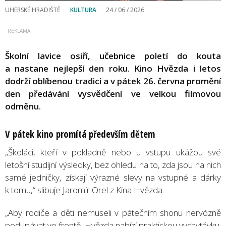
UHERSKÉ HRADIŠTĚ
KULTURA
24 / 06 / 2026
Školní lavice osiří, učebnice poletí do kouta
a nastane nejlepší den roku. Kino Hvězda i letos
dodrží oblíbenou tradici a v pátek 26. června promění
den předávání vysvědčení ve velkou filmovou
odměnu.
V pátek kino promítá především dětem
„Školáci, kteří v pokladně nebo u vstupu ukážou své
letošní studijní výsledky, bez ohledu na to, zda jsou na nich
samé jedničky, získají výrazné slevy na vstupné a dárky
k tomu,“ slibuje Jaromír Orel z Kina Hvězda.
„Aby rodiče a děti nemuseli v pátečním shonu nervózně
podupávat ve frontě, Hvězda nabízí praktickou vychytávku.