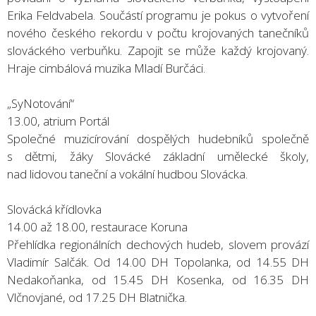
Erika Feldvabela. Součástí programu je pokus o vytvoření
nového českého rekordu v počtu krojovaných tanečníků
slováckého verbuňku. Zapojit se může každý krojovaný.
Hraje cimbálová muzika Mladí Burčáci.
„SyNotování“
13.00, atrium Portál
Společné muzicírování dospělých hudebníků společně
s dětmi, žáky Slovácké základní umělecké školy,
nad lidovou taneční a vokální hudbou Slovácka.
Slovácká křídlovka
14.00 až 18.00, restaurace Koruna
Přehlídka regionálních dechových hudeb, slovem provází
Vladimír Salčák. Od 14.00 DH Topolanka, od 14.55 DH
Nedakoňanka, od 15.45 DH Kosenka, od 16.35 DH
Vlčnovjané, od 17.25 DH Blatnička.