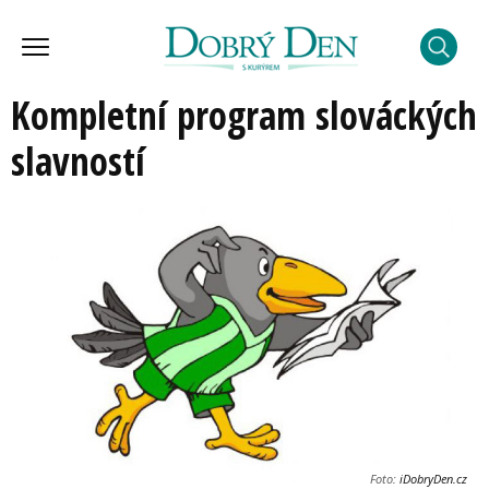
Kompletní program slováckých
slavností
Foto:
iDobryDen.cz