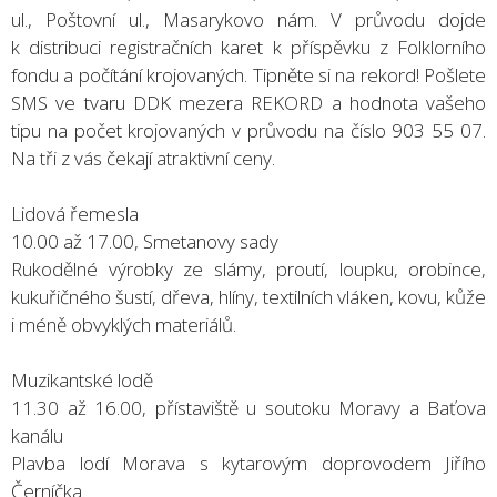
ul., Poštovní ul., Masarykovo nám. V průvodu dojde
k distribuci registračních karet k příspěvku z Folklorního
fondu a počítání krojovaných. Tipněte si na rekord! Pošlete
SMS ve tvaru DDK mezera REKORD a hodnota vašeho
tipu na počet krojovaných v průvodu na číslo 903 55 07.
Na tři z vás čekají atraktivní ceny.
Lidová řemesla
10.00 až 17.00, Smetanovy sady
Rukodělné výrobky ze slámy, proutí, loupku, orobince,
kukuřičného šustí, dřeva, hlíny, textilních vláken, kovu, kůže
i méně obvyklých materiálů.
Muzikantské lodě
11.30 až 16.00, přístaviště u soutoku Moravy a Baťova
kanálu
Plavba lodí Morava s kytarovým doprovodem Jiřího
Černíčka.