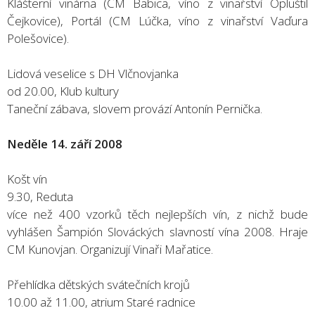
Klášterní vinárna (CM Babica, víno z vinařství Opluštil
Čejkovice), Portál (CM Lúčka, víno z vinařství Vaďura
Polešovice).
Lidová veselice s DH Vlčnovjanka
od 20.00, Klub kultury
Taneční zábava, slovem provází Antonín Pernička.
Neděle 14. září 2008
Košt vín
9.30, Reduta
více než 400 vzorků těch nejlepších vín, z nichž bude
vyhlášen Šampión Slováckých slavností vína 2008. Hraje
CM Kunovjan. Organizují Vinaři Mařatice.
Přehlídka dětských svátečních krojů
10.00 až 11.00, atrium Staré radnice