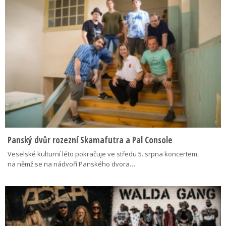
Panský dvůr rozezní Skamafutra a Pal Console
Veselské kulturní léto pokračuje ve středu 5. srpna koncertem,
na němž se na nádvoří Panského dvora…