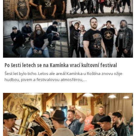
Po šesti letech se na Kamínka vrací kultovní festival
Šest let bylo ticho. Letos ale areál Kamínka u Roštína znovu ožije
hudbou, pivem a festivalovou atmosférou,…