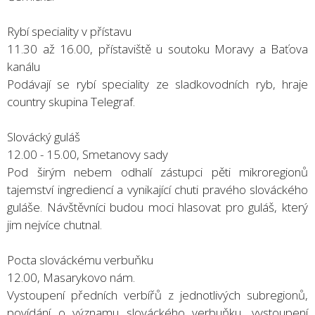
Rybí speciality v přístavu
11.30 až 16.00, přístaviště u soutoku Moravy a Baťova
kanálu
Podávají se rybí speciality ze sladkovodních ryb, hraje
country skupina Telegraf.
Slovácký guláš
12.00 - 15.00, Smetanovy sady
Pod širým nebem odhalí zástupci pěti mikroregionů
tajemství ingrediencí a vynikající chuti pravého slováckého
guláše. Návštěvníci budou moci hlasovat pro guláš, který
jim nejvíce chutnal.
Pocta slováckému verbuňku
12.00, Masarykovo nám.
Vystoupení předních verbířů z jednotlivých subregionů,
povídání o významu slováckého verbuňku, vystoupení