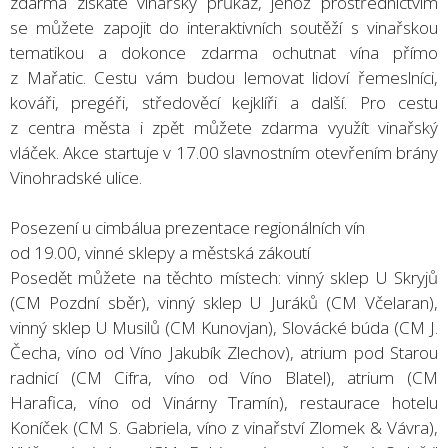
zdarma získáte vinařský průkaz, jehož prostřednictvím
se můžete zapojit do interaktivních soutěží s vinařskou
tematikou a dokonce zdarma ochutnat vína přímo
z Mařatic. Cestu vám budou lemovat lidoví řemeslníci,
kováři, pregéři, středověcí kejklíři a další. Pro cestu
z centra města i zpět můžete zdarma využít vinařský
vláček. Akce startuje v 17.00 slavnostním otevřením brány
Vinohradské ulice.
Posezení u cimbálua prezentace regionálních vín
od 19.00, vinné sklepy a městská zákoutí
Posedět můžete na těchto místech: vinný sklep U Skryjů
(CM Pozdní sběr), vinný sklep U Juráků (CM Včelaran),
vinný sklep U Musilů (CM Kunovjan), Slovácké búda (CM J.
Čecha, víno od Víno Jakubík Zlechov), atrium pod Starou
radnicí (CM Cifra, víno od Víno Blatel), atrium (CM
Harafica, víno od Vinárny Tramín), restaurace hotelu
Koníček (CM S. Gabriela, víno z vinařství Zlomek & Vávra),