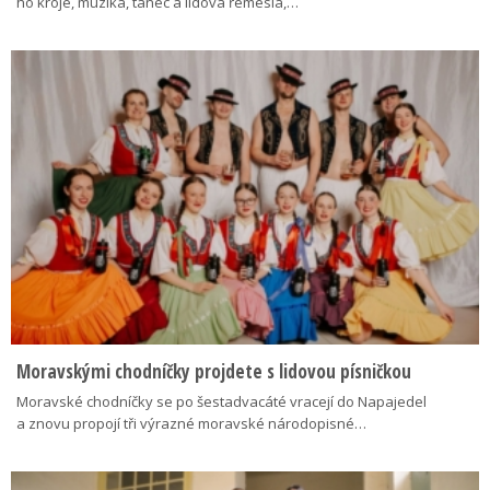
ho kroje, muzika, tanec a lidová řemesla,…
Moravskými chodníčky projdete s lidovou písničkou
Moravské chodníčky se po šestadvacáté vracejí do Napajedel
a znovu propojí tři výrazné moravské národopisné…