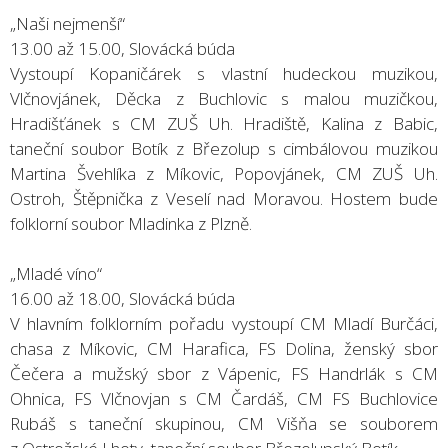
„Naši nejmenší“
13.00 až 15.00, Slovácká búda
Vystoupí Kopaničárek s vlastní hudeckou muzikou,
Vlčnovjánek, Děcka z Buchlovic s malou muzičkou,
Hradišťánek s CM ZUŠ Uh. Hradiště, Kalina z Babic,
taneční soubor Botík z Březolup s cimbálovou muzikou
Martina Švehlíka z Míkovic, Popovjánek, CM ZUŠ Uh.
Ostroh, Štěpnička z Veselí nad Moravou. Hostem bude
folklorní soubor Mladinka z Plzně.
„Mladé víno“
16.00 až 18.00, Slovácká búda
V hlavním folklorním pořadu vystoupí CM Mladí Burčáci,
chasa z Míkovic, CM Harafica, FS Dolina, ženský sbor
Čečera a mužský sbor z Vápenic, FS Handrlák s CM
Ohnica, FS Vlčnovjan s CM Čardáš, CM FS Buchlovice
Rubáš s taneční skupinou, CM Višňa se souborem