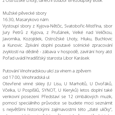
z Ostrožské Lhoty, taneční soubor Březolupský Botík.
Mužské pěvecké sbory
16.30, Masarykovo nám.
Vystoupí sbory z Kyjova-Nětčic, Svatobořic-Mistřína, sbor
Jury Petrů z Kyjova, z Prušánek, Velké nad Veličkou,
Javorníka, Kozojídek, Ostrožské Lhoty, Hluku, Buchlovic
a Kunovic. Zpívání doplní poutavé scénické zpracování
zvyklostí na dědině - zábava v hospodě, zavírání hory atd.
Pořad uvádí hradišťský starosta Libor Karásek.
Putování Vinohradskou ulicí za vínem a zpěvem
od 17.00, Vinohradská ul.
Otevřené vinné skley (U Lisu, U Marholtů, U Dvořáků,
Včelka, U Pospíšilů, SYNOT, U Kieryků) letos doplní také
venkovní posezení. Představí se 12 cimbálových muzik,
pomocí speciálního průvodce se budete moci seznámit
s největšími historickými zajímavostmi této „zlaté uličky“,