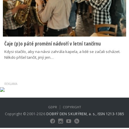
Čaje (p)o páté promění nádvoří v letní tančírnu
Kdysi stačilo, aby na návsi zahrála kapela, a lidé se začali scházet.
Někdo přišel tančit, jiný jen…
|
GDPR
COPYRIGHT
Copyright © 2001-2026
DOBRÝ DEN S KURÝREM, a. s., ISSN 1213-1385