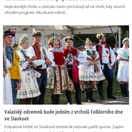
Nejkrásnější chvíle u cimbálu často přicházejí až ve chvíli, kdy skončí
oficiální program. Muzikanti odloží…
Valašský odzemek bude jedním z vrcholů Folklorního dne
ve Slavkově
Fotbalové hřiště ve Slavkově tentokrát nebude patřit sportu. Zaplní