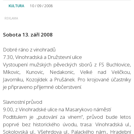
KULTURA
10 / 09 / 2008
Sobota 13. září 2008
Dobré ráno z vinohradů
7.30, Vinohradská a Družstevní ulice
Vystoupení mužských pěveckých sborů z FS Buchlovice,
Míkovic, Kunovic, Nedakonic, Velké nad Veličkou,
Javorníku, Kozojídek a Prušánek. Pro krojované účastníky
je připraveno příjemné občerstvení.
Slavnostní průvod
9.00, z Vinohradské ulice na Masarykovo náměstí
Podtitulem je „putování za vínem“, průvod bude letos
poprvé bez historického úvodu, trasa: Vinohradská ul.,
Sokolovská ul., Všehrdova ul., Palackého nám., Hradební