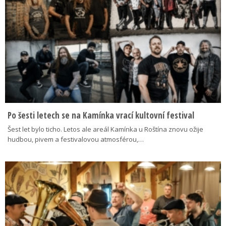
Po šesti letech se na Kamínka vrací kultovní festival
Šest let bylo ticho. Letos ale areál Kamínka u Roštína znovu ožije
hudbou, pivem a festivalovou atmosférou,…