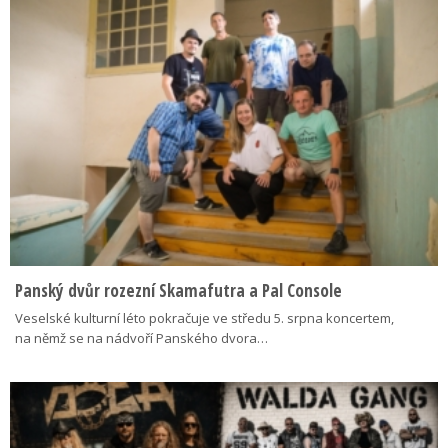
Panský dvůr rozezní Skamafutra a Pal Console
Veselské kulturní léto pokračuje ve středu 5. srpna koncertem,
na němž se na nádvoří Panského dvora…