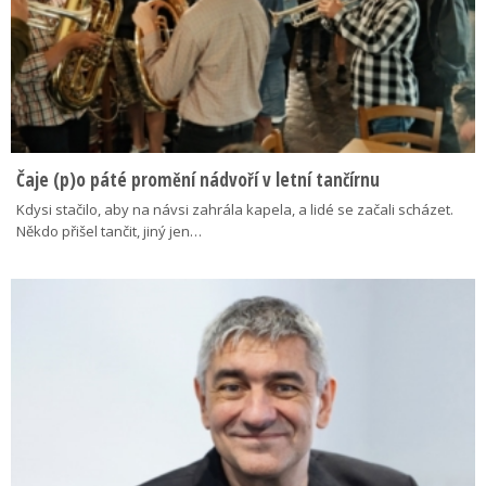
Čaje (p)o páté promění nádvoří v letní tančírnu
Kdysi stačilo, aby na návsi zahrála kapela, a lidé se začali scházet.
Někdo přišel tančit, jiný jen…