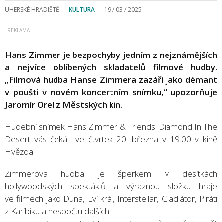
UHERSKÉ HRADIŠTĚ
KULTURA
19 / 03 / 2025
Hans Zimmer je bezpochyby jedním z nejznámějších
a nejvíce oblíbených skladatelů filmové hudby.
„Filmová hudba Hanse Zimmera zazáří jako démant
v poušti v novém koncertním snímku,“ upozorňuje
Jaromír Orel z Městských kin.
Hudební snímek Hans Zimmer & Friends: Diamond In The
Desert vás čeká ve čtvrtek 20. března v 19.00 v kině
Hvězda.
Zimmerova hudba je šperkem v desítkách
hollywoodských spektáklů a výraznou složku hraje
ve filmech jako Duna, Lví král, Interstellar, Gladiátor, Piráti
z Karibiku a nespočtu dalších.