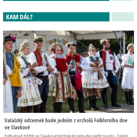
KAM DÁL?
Valašský odzemek bude jedním z vrcholů Folklorního dne
ve Slavkově
Fotbalové hřiště ve Slavkově tentokrát nebude patřit sportu. Zaplní