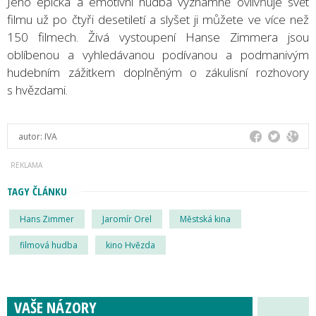
Jeho epická a emotivní hudba významně ovlivňuje svět
filmu už po čtyři desetiletí a slyšet ji můžete ve více než
150 filmech. Živá vystoupení Hanse Zimmera jsou
oblíbenou a vyhledávanou podívanou a podmanivým
hudebním zážitkem doplněným o zákulisní rozhovory
s hvězdami.
autor:
IVA
TAGY ČLÁNKU
Hans Zimmer
Jaromír Orel
Městská kina
filmová hudba
kino Hvězda
VAŠE NÁZORY