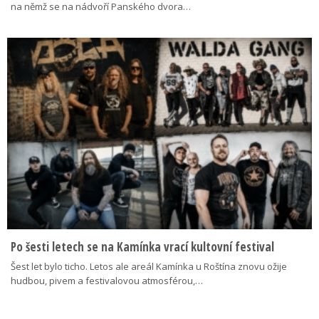
na němž se na nádvoří Panského dvora…
Po šesti letech se na Kamínka vrací kultovní festival
Šest let bylo ticho. Letos ale areál Kamínka u Roštína znovu ožije
hudbou, pivem a festivalovou atmosférou,…