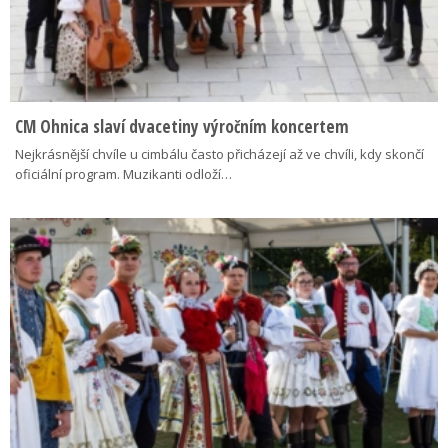
CM Ohnica slaví dvacetiny výročním koncertem
Nejkrásnější chvíle u cimbálu často přicházejí až ve chvíli, kdy skončí
oficiální program. Muzikanti odloží…