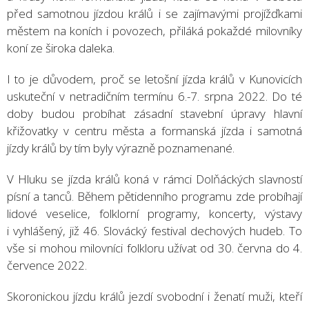
před samotnou jízdou králů i se zajímavými projížďkami
městem na koních i povozech, přiláká pokaždé milovníky
koní ze široka daleka.
I to je důvodem, proč se letošní jízda králů v Kunovicích
uskuteční v netradičním termínu 6.-7. srpna 2022. Do té
doby budou probíhat zásadní stavební úpravy hlavní
křižovatky v centru města a formanská jízda i samotná
jízdy králů by tím byly výrazně poznamenané.
V Hluku se jízda králů koná v rámci Dolňáckých slavností
písní a tanců. Během pětidenního programu zde probíhají
lidové veselice, folklorní programy, koncerty, výstavy
i vyhlášený, již 46. Slovácký festival dechových hudeb. To
vše si mohou milovníci folkloru užívat od 30. června do 4.
července 2022.
Skoronickou jízdu králů jezdí svobodní i ženatí muži, kteří