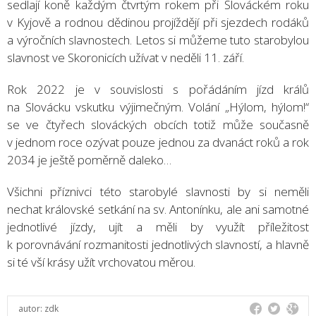
sedlají koně každým čtvrtým rokem při Slováckém roku
v Kyjově a rodnou dědinou projíždějí při sjezdech rodáků
a výročních slavnostech. Letos si můžeme tuto starobylou
slavnost ve Skoronicích užívat v neděli 11. září.
Rok 2022 je v souvislosti s pořádáním jízd králů
na Slovácku vskutku výjimečným. Volání „Hýlom, hýlom!“
se ve čtyřech slováckých obcích totiž může současně
v jednom roce ozývat pouze jednou za dvanáct roků a rok
2034 je ještě poměrně daleko…
Všichni příznivci této starobylé slavnosti by si neměli
nechat královské setkání na sv. Antonínku, ale ani samotné
jednotlivé jízdy, ujít a měli by využít příležitost
k porovnávání rozmanitosti jednotlivých slavností, a hlavně
si té vší krásy užít vrchovatou měrou.
autor:
zdk