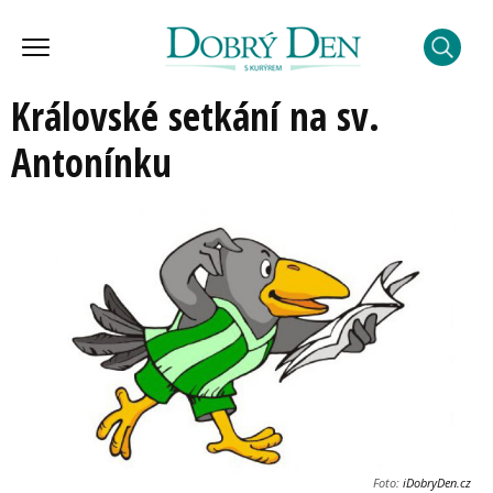
Královské setkání na sv.
Antonínku
Foto:
iDobryDen.cz