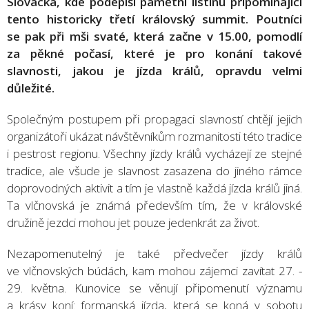
Slovácka, kde podepíší pamětní listinu připomínající
tento historicky třetí královský summit. Poutníci
se pak při mši svaté, která začne v 15.00, pomodlí
za pěkné počasí, které je pro konání takové
slavnosti, jakou je jízda králů, opravdu velmi
důležité.
Společným postupem při propagaci slavností chtějí jejich
organizátoři ukázat návštěvníkům rozmanitosti této tradice
i pestrost regionu. Všechny jízdy králů vycházejí ze stejné
tradice, ale všude je slavnost zasazena do jiného rámce
doprovodných aktivit a tím je vlastně každá jízda králů jiná.
Ta vlčnovská je známá především tím, že v královské
družině jezdci mohou jet pouze jedenkrát za život.
Nezapomenutelný je také předvečer jízdy králů
ve vlčnovských búdách, kam mohou zájemci zavítat 27. -
29. května. Kunovice se věnují připomenutí významu
a krásy koní: formanská jízda, která se koná v sobotu