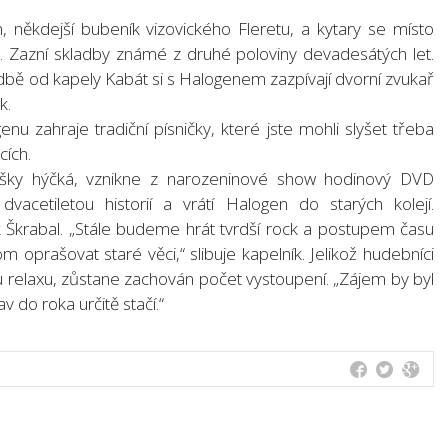
, někdejší bubeník vizovického Fleretu, a kytary se místo
 Zazní skladby známé z druhé poloviny devadesátých let.
adbě od kapely Kabát si s Halogenem zazpívají dvorní zvukař
k.
u zahraje tradiční písničky, které jste mohli slyšet třeba
cích.
oušky hýčká, vznikne z narozeninové show hodinový DVD
acetiletou historií a vrátí Halogen do starých kolejí.
ek Škrabal. „Stále budeme hrát tvrdší rock a postupem času
oprašovat staré věci,“ slibuje kapelník. Jelikož hudebníci
u relaxu, zůstane zachován počet vystoupení. „Zájem by byl
 do roka určitě stačí.“