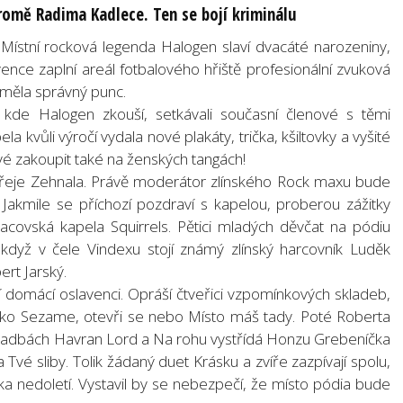
kromě Radima Kadlece. Ten se bojí kriminálu
. Místní rocková legenda Halogen slaví dvacáté narozeniny,
vence zaplní areál fotbalového hřiště profesionální zvuková
 měla správný punc.
kde Halogen zkouší, setkávali současní členové s těmi
la kvůli výročí vydala nové plakáty, trička, kšiltovky a vyšité
é zakoupit také na ženských tangách!
dřeje Zehnala. Právě moderátor zlínského Rock maxu bude
Jakmile se příchozí pozdraví s kapelou, proberou zážitky
vracovská kapela Squirrels. Pětici mladých děvčat na pódiu
 I když v čele Vindexu stojí známý zlínský harcovník Luděk
rt Jarský.
ví domácí oslavenci. Opráší čtveřici vzpomínkových skladeb,
jako Sezame, otevři se nebo Místo máš tady. Poté Roberta
kladbách Havran Lord a Na rohu vystřídá Honzu Grebeníčka
Tvé sliby. Tolik žádaný duet Krásku a zvíře zazpívají spolu,
 nedoletí. Vystavil by se nebezpečí, že místo pódia bude