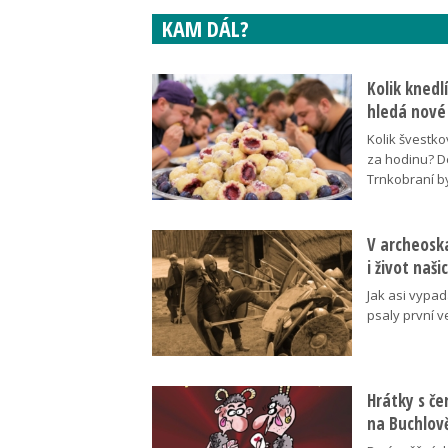
KAM DÁL?
Kolik knedl
hledá nové
Kolik švestko
za hodinu? D
Trnkobraní b
V archeoska
i život naš
Jak asi vypad
psaly první v
Hrátky s č
na Buchlov