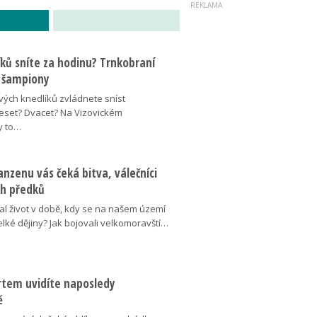
íků sníte za hodinu? Trnkobraní
 šampiony
vých knedlíků zvládnete sníst
eset? Dvacet? Na Vizovickém
y to…
nzenu vás čeká bitva, válečníci
ich předků
al život v době, kdy se na našem území
elké dějiny? Jak bojovali velkomoravští…
ertem uvidíte naposledy
ě