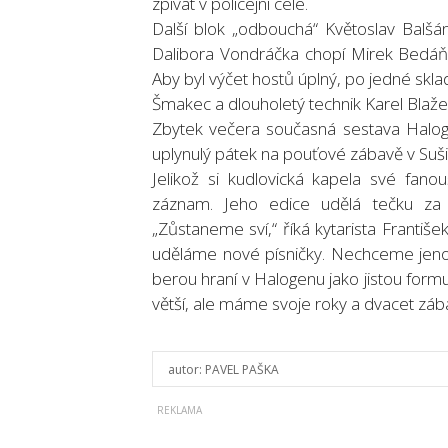
zpívat v policejní cele.
Další blok „odbouchá“ Květoslav Balšán
Dalibora Vondráčka chopí Mirek Bedáň.
Aby byl výčet hostů úplný, po jedné skl
Šmakec a dlouholetý technik Karel Blaže
Zbytek večera současná sestava Halogen
uplynulý pátek na pouťové zábavě v Suši
Jelikož si kudlovická kapela své fan
záznam. Jeho edice udělá tečku za dv
„Zůstaneme sví,“ říká kytarista Františ
uděláme nové písničky. Nechceme jenom 
berou hraní v Halogenu jako jistou form
větší, ale máme svoje roky a dvacet zábav
autor:
PAVEL PAŠKA