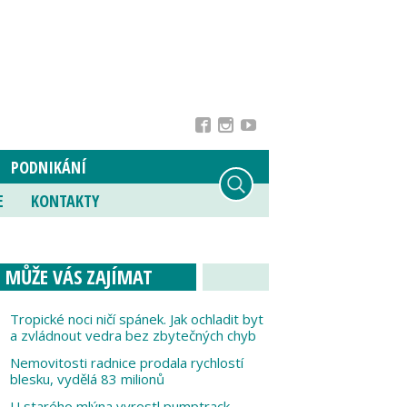
PODNIKÁNÍ
E
KONTAKTY
MŮŽE VÁS ZAJÍMAT
Tropické noci ničí spánek. Jak ochladit byt
a zvládnout vedra bez zbytečných chyb
Nemovitosti radnice prodala rychlostí
blesku, vydělá 83 milionů
U starého mlýna vyrostl pumptrack,