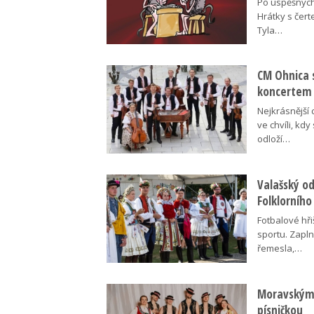
Po úspěšných
Hrátky s čert
Tyla…
CM Ohnica 
koncertem
Nejkrásnější 
ve chvíli, kdy
odloží…
Valašský o
Folklorního
Fotbalové hři
sportu. Zapln
řemesla,…
Moravskými
písničkou