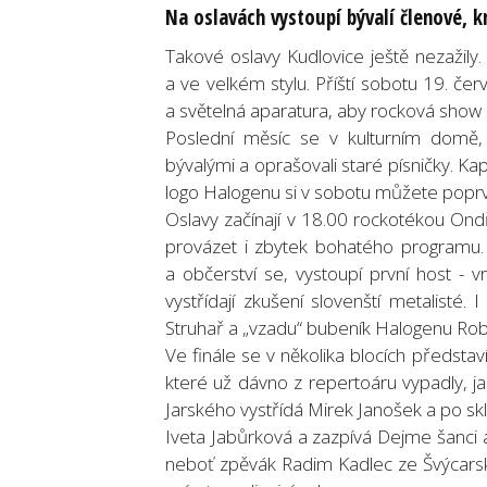
Na oslavách vystoupí bývalí členové, 
Takové oslavy Kudlovice ještě nezažily
a ve velkém stylu. Příští sobotu 19. čer
a světelná aparatura, aby rocková show
Poslední měsíc se v kulturním domě, 
bývalými a oprašovali staré písničky. Kape
logo Halogenu si v sobotu můžete poprv
Oslavy začínají v 18.00 rockotékou On
provázet i zbytek bohatého programu. 
a občerství se, vystoupí první host - 
vystřídají zkušení slovenští metalisté.
Struhař a „vzadu“ bubeník Halogenu Robe
Ve finále se v několika blocích předsta
které už dávno z repertoáru vypadly, 
Jarského vystřídá Mirek Janošek a po s
Iveta Jabůrková a zazpívá Dejme šanci a 
neboť zpěvák Radim Kadlec ze Švýcarska