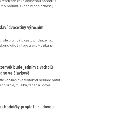
 reprízách čeká oblíbenou pohádku
em v podání Divadelní společnosti J. K.
slaví dvacetiny výročním
chvíle u cimbálu často přicházejí až
 skončí oficiální program. Muzikanti
dzemek bude jedním z vrcholů
 dne ve Slavkově
ště ve Slavkově tentokrát nebude patřit
í ho kroje, muzika, tanec a lidová
 chodníčky projdete s lidovou