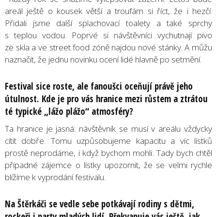
areál ještě o kousek větší a troufám si říct, že i hezčí.
Přidali jsme další splachovací toalety a také sprchy
s teplou vodou. Poprvé si návštěvníci vychutnají pivo
ze skla a ve street food zóně najdou nové stánky. A můžu
naznačit, že jednu novinku ocení lidé hlavně po setmění.
Festival sice roste, ale fanoušci oceňují právě jeho
útulnost. Kde je pro vás hranice mezi růstem a ztrátou
té typické „lážo plážo“ atmosféry?
Ta hranice je jasná: návštěvník se musí v areálu vždycky
cítit dobře. Tomu uzpůsobujeme kapacitu a víc lístků
prostě neprodáme, i když bychom mohli. Tady bych chtěl
případné zájemce o lístky upozornit, že se velmi rychle
blížíme k vyprodání festivalu.
Na Štěrkáči se vedle sebe potkávají rodiny s dětmi,
rockeři i party mladých lidí. Překvapuje vás ještě, jak