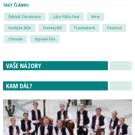
TAGY ČLÁNKU
Štěrkáč Otrokovice
Lážo Plážo Fest
Mirai
Horkýže Sliže
Divokej Bill
Trautenberk
Desmod
Chinaski
Vypsaní fiXa
VAŠE NÁZORY
KAM DÁL?