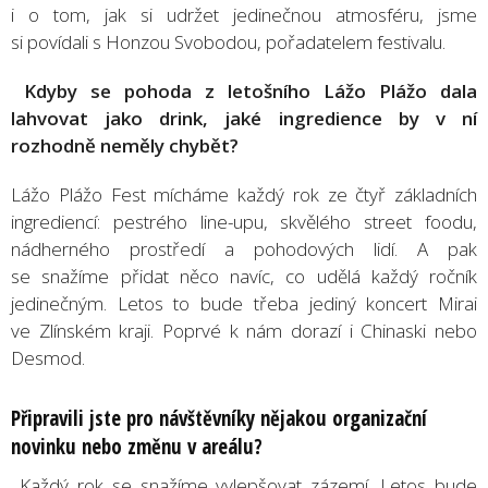
i o tom, jak si udržet jedinečnou atmosféru, jsme
si povídali s Honzou Svobodou, pořadatelem festivalu.
Kdyby se pohoda z letošního Lážo Plážo dala
lahvovat jako drink, jaké ingredience by v ní
rozhodně neměly chybět?
Lážo Plážo Fest mícháme každý rok ze čtyř základních
ingrediencí: pestrého line-upu, skvělého street foodu,
nádherného prostředí a pohodových lidí. A pak
se snažíme přidat něco navíc, co udělá každý ročník
jedinečným. Letos to bude třeba jediný koncert Mirai
ve Zlínském kraji. Poprvé k nám dorazí i Chinaski nebo
Desmod.
Připravili jste pro návštěvníky nějakou organizační
novinku nebo změnu v areálu?
Každý rok se snažíme vylepšovat zázemí. Letos bude