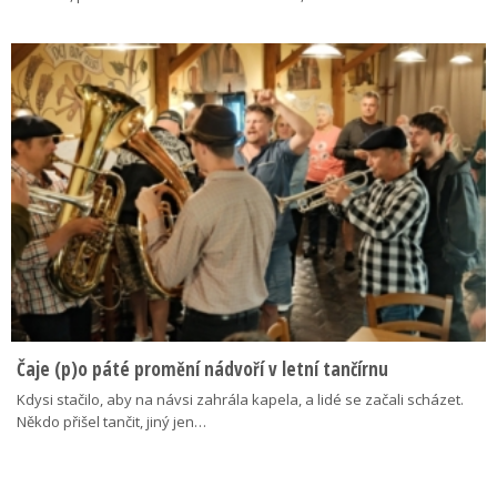
Čaje (p)o páté promění nádvoří v letní tančírnu
Kdysi stačilo, aby na návsi zahrála kapela, a lidé se začali scházet.
Někdo přišel tančit, jiný jen…