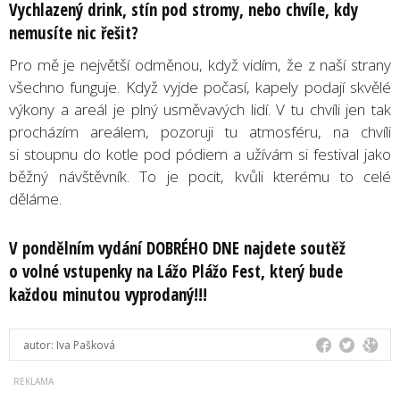
Vychlazený drink, stín pod stromy, nebo chvíle, kdy
nemusíte nic řešit?
Pro mě je největší odměnou, když vidím, že z naší strany
všechno funguje. Když vyjde počasí, kapely podají skvělé
výkony a areál je plný usměvavých lidí. V tu chvíli jen tak
procházím areálem, pozoruji tu atmosféru, na chvíli
si stoupnu do kotle pod pódiem a užívám si festival jako
běžný návštěvník. To je pocit, kvůli kterému to celé
děláme.
V pondělním vydání DOBRÉHO DNE najdete soutěž
o volné vstupenky na Lážo Plážo Fest, který bude
každou minutou vyprodaný!!!
autor:
Iva Pašková