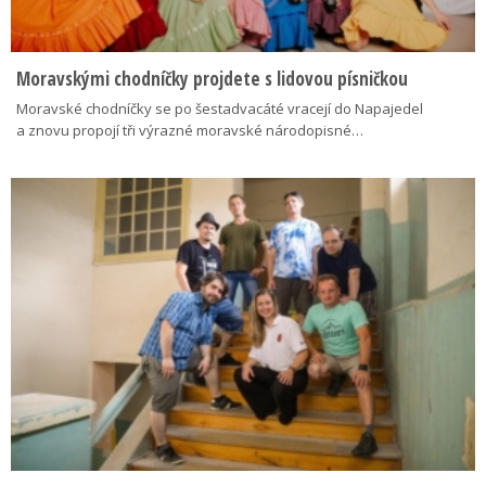
Moravskými chodníčky projdete s lidovou písničkou
Moravské chodníčky se po šestadvacáté vracejí do Napajedel
a znovu propojí tři výrazné moravské národopisné…