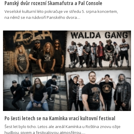
Panský dvůr rozezní Skamafutra a Pal Console
Veselské kulturní léto pokračuje ve středu 5. srpna koncertem,
na němž se na nádvoří Panského dvora…
Po šesti letech se na Kamínka vrací kultovní festival
Šest let bylo ticho. Letos ale areál Kamínka u Roštína znovu ožije
hudbou, pivem a festivalovou atmosférou,…