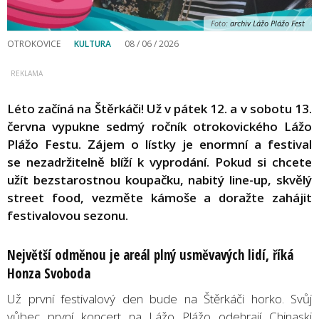
Foto:
archiv Lážo Plážo Fest
OTROKOVICE
KULTURA
08 / 06 / 2026
Léto začíná na Štěrkáči! Už v pátek 12. a v sobotu 13.
června vypukne sedmý ročník otrokovického Lážo
Plážo Festu. Zájem o lístky je enormní a festival
se nezadržitelně blíží k vyprodání. Pokud si chcete
užít bezstarostnou koupačku, nabitý line-up, skvělý
street food, vezměte kámoše a doražte zahájit
festivalovou sezonu.
Největší odměnou je areál plný usměvavých lidí, říká
Honza Svoboda
Už první festivalový den bude na Štěrkáči horko. Svůj
vůbec první koncert na Lážo Plážo odehrají Chinaski