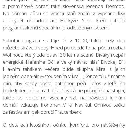
a premiérově dorazí také slovenská legenda Desmod.
Na domácí půdu se vracejí staří známí z vypsané fiXy
a chybět nebudou ani Horkýže Slíže, kteří páteční
program zakončí speciálním prodlouženým setem.
Sobotní program startuje už v 10.00, takže celý den
můžete strávit u vody. Hned po obědě to na pódiu rozbalí
Wohnout, který zde oslaví 30 let na scéně. Diváky rozpálí
energické Heľenine Oči a velký návrat hlásí Divokej Bill.
Hlavním tahákem večera bude skupina Mirai s jejich
jediným open-air vystoupením v kraji. „Koncertů už máme
míň, aby každý dostal patřičnou péči. Letos v létě jich
bude kolem deseti a tečka. Chystáme pokojíček na stagei,
takže se pokusíme všechny vzít na návštěvu k nám
domů,“ vzkazuje frontman Mirai Navrátil. Ohnivou tečku
za festivalem pak doručí Trautenberk.
O detailech letošního ročníku, komfortu pro návštěvníky