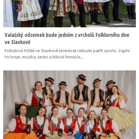
Valašský odzemek bude jedním z vrcholů Folklorního dne
ve Slavkově
Fotbalové hřiště ve Slavkově tentokrát nebude patřit sportu. Zaplní
ho kroje, muzika, tanec a lidová řemesla,…