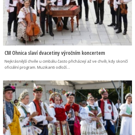
CM Ohnica slaví dvacetiny výročním koncertem
Nejkrásnější chvíle u cimbálu často přicházejí až ve chvíli, kdy skončí
oficiální program. Muzikanti odloží…