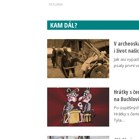
KAM DÁL?
V archeoska
i život naš
Jak asi vypad
psaly první v
Hrátky s č
na Buchlov
Po úspěšných
Hrátky s čert
Tyla…