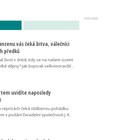
nzenu vás čeká bitva, válečníci
ich předků
al život v době, kdy se na našem území
elké dějiny? Jak bojovali velkomoravští…
ertem uvidíte naposledy
ě
 reprízách čeká oblíbenou pohádku
em v podání Divadelní společnosti J. K.