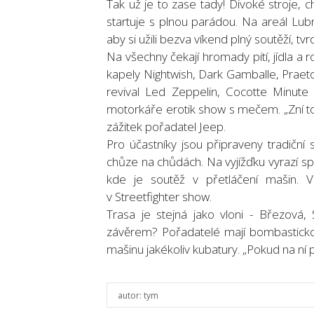
Tak už je to zase tady! Divoké stroje, 
startuje s plnou parádou. Na areál Lub
aby si užili bezva víkend plný soutěží, t
Na všechny čekají hromady pití, jídla a 
kapely Nightwish, Dark Gamballe, Praetor
revival Led Zeppelin, Cocotte Minu
motorkáře erotik show s mečem. „Zní to h
zážitek pořadatel Jeep.
Pro účastníky jsou připraveny tradiční 
chůze na chůdách. Na vyjížďku vyrazí spa
kde je soutěž v přetláčení mašin. 
v Streetfighter show.
Trasa je stejná jako vloni - Březová, S
závěrem? Pořadatelé mají bombastickou
mašinu jakékoliv kubatury. „Pokud na ní
autor:
tym