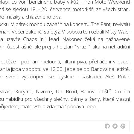
chlapi, co voní benzínem, baby v kůži... Iron Moto Weekend
ná se sjedou 18. - 20. července motorkáři ze všech stran,
vrdé muziky a chlazeného piva.
rocku. V pátek mohou zapařit na koncertu The Pant, revivalu
ian. Večer zakončí striptýz. V sobotu to rozbalí Misty Wais,
te a uzavře Chaos In Head. Nakonec čeká na nažhavené
růzostrašně, ale prej si ho „tam“ vrazí,“ láká na netradiční
soutěže - požírání melounu, hltání piva, přetláčení v páce,
nilá jízda v sobotu ve 12.00. Jede se do Bánova na letiště,
Ve svém vystoupení se blýskne i kaskadér Aleš Polák
trání, Korytná, Nivnice, Uh. Brod, Bánov, letiště. Co říci
 nabídku pro všechny slečny, dámy a ženy, které vlastní
 přijedete, máte vstup zdarma!“ dodává Jeep.