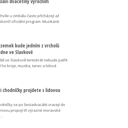
slaví dvacetiny výročním
chvíle u cimbálu často přicházejí až
 skončí oficiální program. Muzikanti
dzemek bude jedním z vrcholů
 dne ve Slavkově
ště ve Slavkově tentokrát nebude patřit
í ho kroje, muzika, tanec a lidová
 chodníčky projdete s lidovou
dníčky se po šestadvacáté vracejí do
znovu propojí tři výrazné moravské
é…