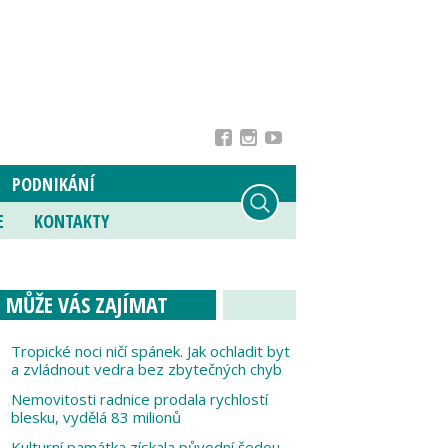
PODNIKÁNÍ
E
KONTAKTY
MŮŽE VÁS ZAJÍMAT
Tropické noci ničí spánek. Jak ochladit byt
a zvládnout vedra bez zbytečných chyb
Nemovitosti radnice prodala rychlostí
blesku, vydělá 83 milionů
Kulturní památka získala původní šedou