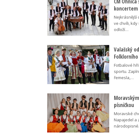
CM Ohnica 
koncertem
Nejkrásnější 
ve chvíli, kdy
odloží…
Valašský o
Folklorního
Fotbalové hři
sportu. Zapln
řemesla,…
Moravskými
písničkou
Moravské cho
Napajedel a 
národopisn