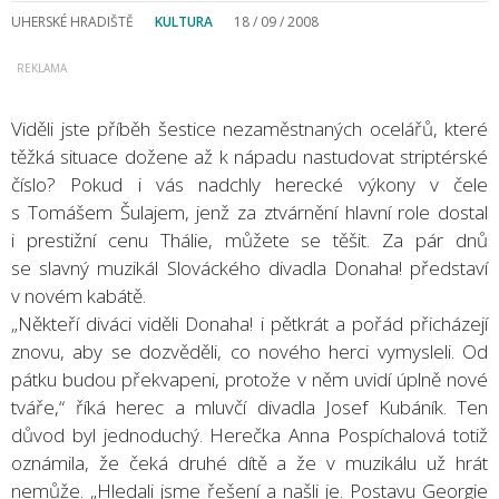
UHERSKÉ HRADIŠTĚ
KULTURA
18 / 09 / 2008
Viděli jste příběh šestice nezaměstnaných ocelářů, které
těžká situace dožene až k nápadu nastudovat striptérské
číslo? Pokud i vás nadchly herecké výkony v čele
s Tomášem Šulajem, jenž za ztvárnění hlavní role dostal
i prestižní cenu Thálie, můžete se těšit. Za pár dnů
se slavný muzikál Slováckého divadla Donaha! představí
v novém kabátě.
„Někteří diváci viděli Donaha! i pětkrát a pořád přicházejí
znovu, aby se dozvěděli, co nového herci vymysleli. Od
pátku budou překvapeni, protože v něm uvidí úplně nové
tváře,“ říká herec a mluvčí divadla Josef Kubáník. Ten
důvod byl jednoduchý. Herečka Anna Pospíchalová totiž
oznámila, že čeká druhé dítě a že v muzikálu už hrát
nemůže. „Hledali jsme řešení a našli je. Postavu Georgie