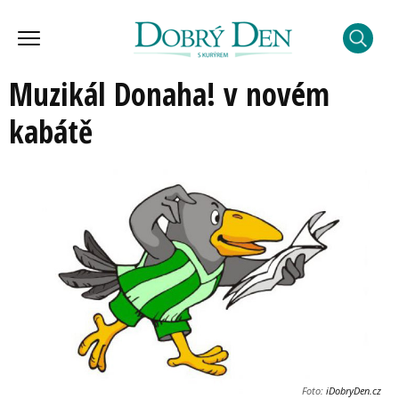
Muzikál Donaha! v novém
kabátě
Foto:
iDobryDen.cz