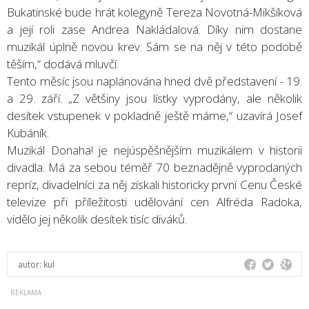
Bukatinské bude hrát kolegyně Tereza Novotná-Mikšíková
a její roli zase Andrea Nakládalová. Díky nim dostane
muzikál úplně novou krev. Sám se na něj v této podobě
těším,“ dodává mluvčí.
Tento měsíc jsou naplánována hned dvě představení - 19.
a 29. září. „Z většiny jsou lístky vyprodány, ale několik
desítek vstupenek v pokladně ještě máme,“ uzavírá Josef
Kubáník.
Muzikál Donaha! je nejúspěšnějším muzikálem v historii
divadla. Má za sebou téměř 70 beznadějně vyprodaných
repríz, divadelníci za něj získali historicky první Cenu České
televize při příležitosti udělování cen Alfréda Radoka,
vidělo jej několik desítek tisíc diváků.
autor:
kul