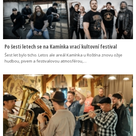
Po šesti letech se na Kamínka vrací kultovní festival
Šest let bylo ticho. Letos ale areál Kamínka u Roštína znovu ožije
hudbou, pivem a festivalovou atmosférou,…