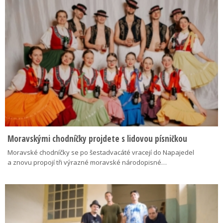
Moravskými chodníčky projdete s lidovou písničkou
Moravské chodníčky se po šestadvacáté vracejí do Napajedel
a znovu propojí tři výrazné moravské národopisné…