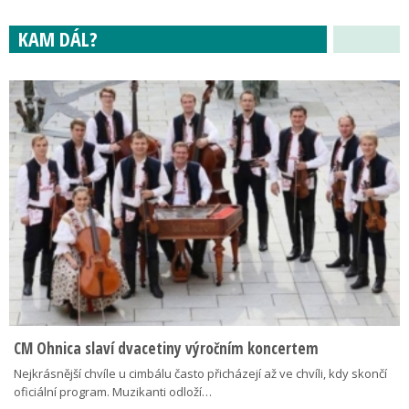
KAM DÁL?
CM Ohnica slaví dvacetiny výročním koncertem
Nejkrásnější chvíle u cimbálu často přicházejí až ve chvíli, kdy skončí
oficiální program. Muzikanti odloží…