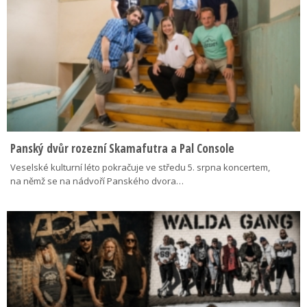
Panský dvůr rozezní Skamafutra a Pal Console
Veselské kulturní léto pokračuje ve středu 5. srpna koncertem,
na němž se na nádvoří Panského dvora…