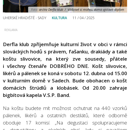
Foto:
archiv Derfla klub / Vítězové si mohou doma vystavit diplom
UHERSKÉ HRADIŠTĚ - SADY
KULTURA
11 / 04 / 2025
Derfla klub zpříjemňuje kulturní život v obci v rámci
slováckých hodů s právem, fašanku, drakiády a také
koštu slivovice, na který zve sousedy, přátele
i všechny čtenáře DOBRÉHO DNE. Košt slivovice,
likérů a pálenek se koná v sobotu 12. dubna od 15.00
v kulturním domě v Sadech. Bude obohacen o košt
domácích štrúdlů a klobásek. Od 20.00 zahraje
bigbítová kapela V.S.P. Band.
Na koštu budete mít možnost ochutnat na 440 vzorků
pálenek, likérů a ostatních destilátů, které odborně
oboduje 17 komisí. „Na degustaci spolupracujeme
s degustátory z okolních obcí, kdy si navzájem